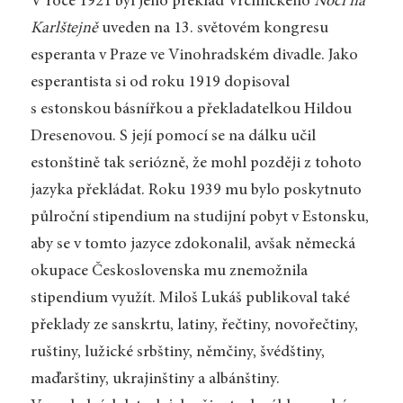
V roce 1921 byl jeho překlad Vrchlického
Noci na
Karlštejně
uveden na 13. světovém kongresu
esperanta v Praze ve Vinohradském divadle. Jako
esperantista si od roku 1919 dopisoval
s estonskou básnířkou a překladatelkou Hildou
Dresenovou. S její pomocí se na dálku učil
estonštině tak seriózně, že mohl později z tohoto
jazyka překládat. Roku 1939 mu bylo poskytnuto
půlroční stipendium na studijní pobyt v Estonsku,
aby se v tomto jazyce zdokonalil, avšak německá
okupace Československa mu znemožnila
stipendium využít. Miloš Lukáš publikoval také
překlady ze sanskrtu, latiny, řečtiny, novořečtiny,
ruštiny, lužické srbštiny, němčiny, švédštiny,
maďarštiny, ukrajinštiny a albánštiny.