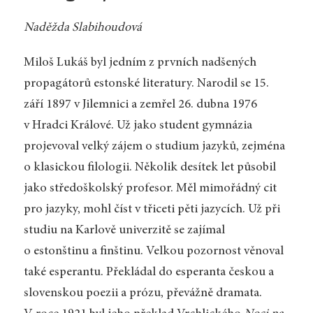
Naděžda Slabihoudová
Miloš Lukáš byl jedním z prvních nadšených
propagátorů estonské literatury. Narodil se 15.
září 1897 v Jilemnici a zemřel 26. dubna 1976
v Hradci Králové. Už jako student gymnázia
projevoval velký zájem o studium jazyků, zejména
o klasickou filologii. Několik desítek let působil
jako středoškolský profesor. Měl mimořádný cit
pro jazyky, mohl číst v třiceti pěti jazycích. Už při
studiu na Karlově univerzitě se zajímal
o estonštinu a finštinu. Velkou pozornost věnoval
také esperantu. Překládal do esperanta českou a
slovenskou poezii a prózu, převážně dramata.