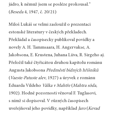
jádro, k němuž jsem se posléze prokousal.“
(
Beseda
4, 1947, č. 20/21)
Miloš Lukáš se velmi zasloužil o prezentaci
estonské literatury v českých překladech.
Překládal a časopisecky publikoval povídky a
novely A. H. Tammsaara, H. Angervakse, A.
Jakobsona, E. Krustena, Juhana Liiva, R. Sirgeho aj.
Přeložil také čtyřicátou druhou kapitolu románu
Augusta Jakobsona
Předměstí bídných hříšníků
(
Vaeste-Patuste alev
, 1927) a úryvek z románu
Eduarda Vildeho
Válka v Mahtře
(
Mahtra sôda
,
1902). Hodně pozornosti věnoval F. Tuglasovi,
s nímž si dopisoval. V různých časopisech
uveřejňoval jeho povídky, například
Jaro
(
Kevad