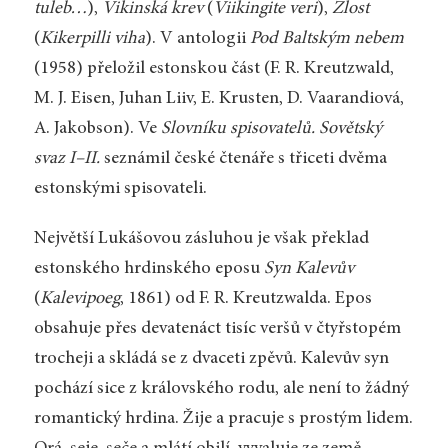
tuleb…
),
Vikinská krev
(
Viikingite veri
),
Zlost
(
Kikerpilli viha
). V antologii
Pod Baltským nebem
(1958) přeložil estonskou část (F. R. Kreutzwald,
M. J. Eisen, Juhan Liiv, E. Krusten, D. Vaarandiová,
A. Jakobson). Ve
Slovníku spisovatelů. Sovětský
svaz I–II.
seznámil české čtenáře s třiceti dvěma
estonskými spisovateli.
Největší Lukášovou zásluhou je však překlad
estonského hrdinského eposu
Syn Kalevův
(
Kalevipoeg
, 1861) od F. R. Kreutzwalda. Epos
obsahuje přes devatenáct tisíc veršů v čtyřstopém
trocheji a skládá se z dvaceti zpěvů. Kalevův syn
pochází sice z královského rodu, ale není to žádný
romantický hrdina. Žije a pracuje s prostým lidem.