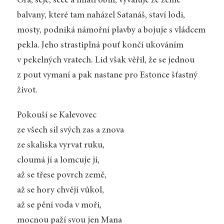
Orá, seje, seče a mlátí obilí, vyvaluje ze země
balvany, které tam naházel Satanáš, staví lodi,
mosty, podniká námořní plavby a bojuje s vládcem
pekla. Jeho strastiplná pouť končí ukováním
v pekelných vratech. Lid však věřil, že se jednou
z pout vymaní a pak nastane pro Estonce šťastný
život.
Pokouší se Kalevovec
ze všech sil svých zas a znova
ze skaliska vyrvat ruku,
cloumá jí a lomcuje jí,
až se třese povrch země,
až se hory chvějí vůkol,
až se pění voda v moři,
mocnou paží svou jen Mana