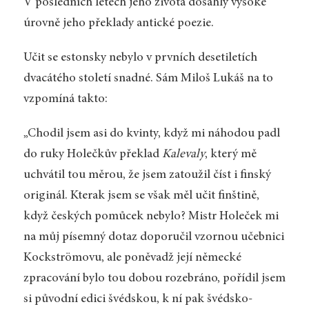
V posledních letech jeho života dosáhly vysoké
úrovně jeho překlady antické poezie.
Učit se estonsky nebylo v prvních desetiletích
dvacátého století snadné. Sám Miloš Lukáš na to
vzpomíná takto:
„Chodil jsem asi do kvinty, když mi náhodou padl
do ruky Holečkův překlad
Kalevaly
, který mě
uchvátil tou měrou, že jsem zatoužil číst i finský
originál. Kterak jsem se však měl učit finštině,
když českých pomůcek nebylo? Mistr Holeček mi
na můj písemný dotaz doporučil vzornou učebnici
Kockströmovu, ale poněvadž její německé
zpracování bylo tou dobou rozebráno, pořídil jsem
si původní edici švédskou, k ní pak švédsko-