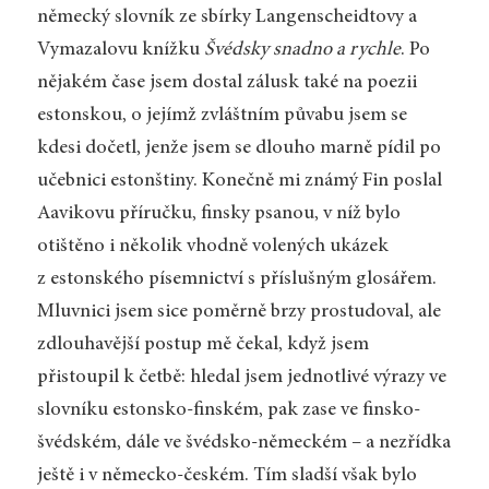
německý slovník ze sbírky Langenscheidtovy a
Vymazalovu knížku
Švédsky snadno a rychle
. Po
nějakém čase jsem dostal zálusk také na poezii
estonskou, o jejímž zvláštním půvabu jsem se
kdesi dočetl, jenže jsem se dlouho marně pídil po
učebnici estonštiny. Konečně mi známý Fin poslal
Aavikovu příručku, finsky psanou, v níž bylo
otištěno i několik vhodně volených ukázek
z estonského písemnictví s příslušným glosářem.
Mluvnici jsem sice poměrně brzy prostudoval, ale
zdlouhavější postup mě čekal, když jsem
přistoupil k četbě: hledal jsem jednotlivé výrazy ve
slovníku estonsko-finském, pak zase ve finsko-
švédském, dále ve švédsko-německém – a nezřídka
ještě i v německo-českém. Tím sladší však bylo