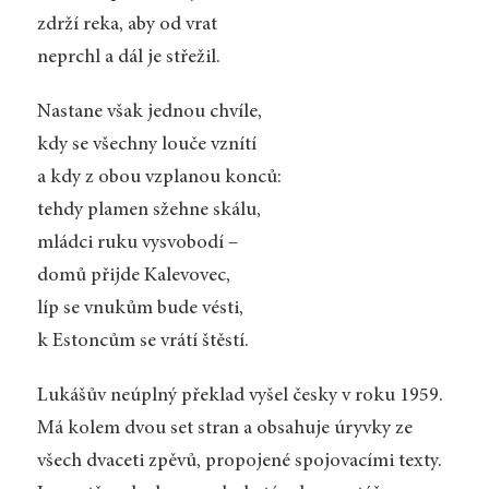
zdrží reka, aby od vrat
neprchl a dál je střežil.
Nastane však jednou chvíle,
kdy se všechny louče vznítí
a kdy z obou vzplanou konců:
tehdy plamen sžehne skálu,
mládci ruku vysvobodí –
domů přijde Kalevovec,
líp se vnukům bude vésti,
k Estoncům se vrátí štěstí.
Lukášův neúplný překlad vyšel česky v roku 1959.
Má kolem dvou set stran a obsahuje úryvky ze
všech dvaceti zpěvů, propojené spojovacími texty.