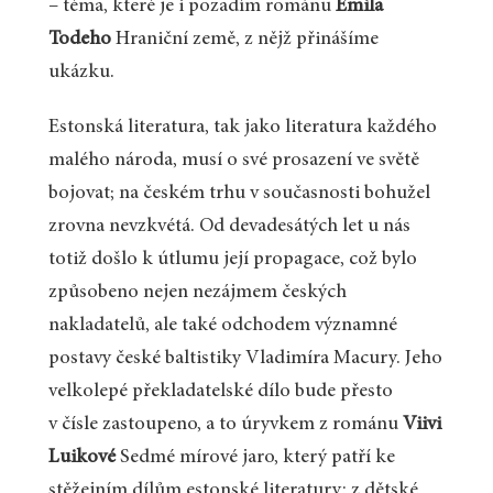
– téma, které je i pozadím románu
Emila
Todeho
Hraniční země, z nějž přinášíme
ukázku.
Estonská literatura, tak jako literatura každého
malého národa, musí o své prosazení ve světě
bojovat; na českém trhu v současnosti bohužel
zrovna nevzkvétá. Od devadesátých let u nás
totiž došlo k útlumu její propagace, což bylo
způsobeno nejen nezájmem českých
nakladatelů, ale také odchodem významné
postavy české baltistiky Vladimíra Macury. Jeho
velkolepé překladatelské dílo bude přesto
v čísle zastoupeno, a to úryvkem z románu
Viivi
Luikové
Sedmé mírové jaro, který patří ke
stěžejním dílům estonské literatury: z dětské