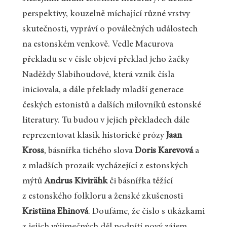
perspektivy, kouzelně míchající různé vrstvy
skutečnosti, vypráví o poválečných událostech
na estonském venkově. Vedle Macurova
překladu se v čísle objeví překlad jeho žačky
Naděždy Slabihoudové, která vznik čísla
iniciovala, a dále překlady mladší generace
českých estonistů a dalších milovníků estonské
literatury. Tu budou v jejich překladech dále
reprezentovat klasik historické prózy
Jaan
Kross
, básnířka tichého slova
Doris Karevová
a
z mladších prozaik vycházející z estonských
mýtů
Andrus Kivirähk
či básnířka těžící
z estonského folkloru a ženské zkušenosti
Kristiina Ehinová
. Doufáme, že číslo s ukázkami
z jejich výjimečných děl podnítí nový zájem