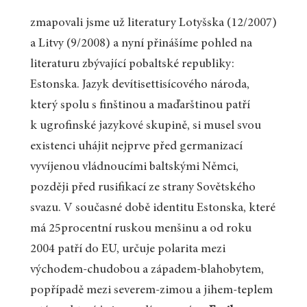
zmapovali jsme už literatury Lotyšska (12/2007)
a Litvy (9/2008) a nyní přinášíme pohled na
literaturu zbývající pobaltské republiky:
Estonska. Jazyk devítisettisícového národa,
který spolu s finštinou a maďarštinou patří
k ugrofinské jazykové skupině, si musel svou
existenci uhájit nejprve před germanizací
vyvíjenou vládnoucími baltskými Němci,
později před rusifikací ze strany Sovětského
svazu. V současné době identitu Estonska, které
má 25procentní ruskou menšinu a od roku
2004 patří do EU, určuje polarita mezi
východem-chudobou a západem-blahobytem,
popřípadě mezi severem-zimou a jihem-teplem