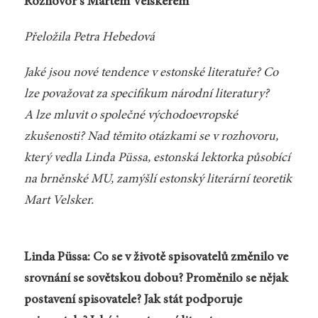
Rozhovor s Martem Velskerem
Přeložila Petra Hebedová
Jaké jsou nové tendence v estonské literatuře? Co
lze považovat za specifikum národní literatury?
A lze mluvit o společné východoevropské
zkušenosti? Nad těmito otázkami se v rozhovoru,
který vedla Linda Püssa, estonská lektorka působící
na brněnské MU, zamýšlí estonský literární teoretik
Mart Velsker.
Linda Püssa: Co se v životě spisovatelů změnilo ve
srovnání se sovětskou dobou? Proměnilo se nějak
postavení spisovatele? Jak stát podporuje