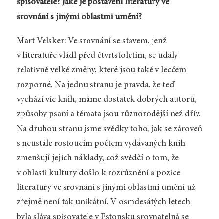
spisovatele? Jaké je postavení literatury ve
srovnání s jinými oblastmi umění?
Mart Velsker: Ve srovnání se stavem, jenž
v literatuře vládl před čtvrtstoletím, se udály
relativně velké změny, které jsou také v lecčem
rozporné. Na jednu stranu je pravda, že teď
vychází víc knih, máme dostatek dobrých autorů,
způsoby psaní a témata jsou různorodější než dřív.
Na druhou stranu jsme svědky toho, jak se zároveň
s neustále rostoucím počtem vydávaných knih
zmenšují jejich náklady, což svědčí o tom, že
v oblasti kultury došlo k rozrůznění a pozice
literatury ve srovnání s jinými oblastmi umění už
zřejmě není tak unikátní. V osmdesátých letech
byla sláva spisovatele v Estonsku srovnatelná se