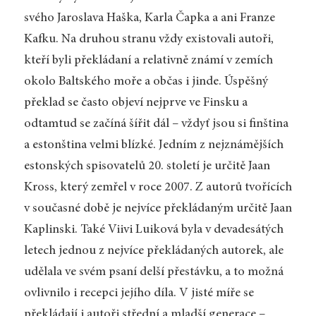
svého Jaroslava Haška, Karla Čapka a ani Franze
Kafku. Na druhou stranu vždy existovali autoři,
kteří byli překládaní a relativně známí v zemích
okolo Baltského moře a občas i jinde. Úspěšný
překlad se často objeví nejprve ve Finsku a
odtamtud se začíná šířit dál – vždyť jsou si finština
a estonština velmi blízké. Jedním z nejznámějších
estonských spisovatelů 20. století je určitě Jaan
Kross, který zemřel v roce 2007. Z autorů tvořících
v současné době je nejvíce překládaným určitě Jaan
Kaplinski. Také Viivi Luiková byla v devadesátých
letech jednou z nejvíce překládaných autorek, ale
udělala ve svém psaní delší přestávku, a to možná
ovlivnilo i recepci jejího díla. V jisté míře se
překládají i autoři střední a mladší generace –