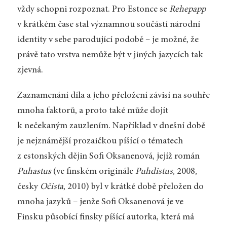
vždy schopni rozpoznat. Pro Estonce se
Rehepapp
v krátkém čase stal významnou součástí národní
identity v sebe parodující podobě – je možné, že
právě tato vrstva nemůže být v jiných jazycích tak
zjevná.
Zaznamenání díla a jeho přeložení závisí na souhře
mnoha faktorů, a proto také může dojít
k nečekaným zauzlením. Například v dnešní době
je nejznámější prozaičkou píšící o tématech
z estonských dějin Sofi Oksanenová, jejíž román
Puhastus
(ve finském originále
Puhdistus
, 2008,
česky
Očista
, 2010) byl v krátké době přeložen do
mnoha jazyků – jenže Sofi Oksanenová je ve
Finsku působící finsky píšící autorka, která má