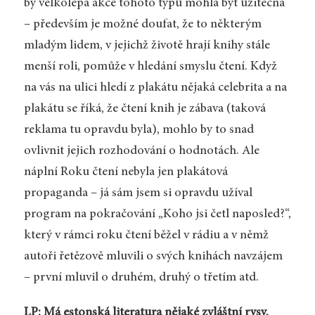
by velkolepá akce tohoto typu mohla být užitečná
– především je možné doufat, že to některým
mladým lidem, v jejichž životě hrají knihy stále
menší roli, pomůže v hledání smyslu čtení. Když
na vás na ulici hledí z plakátu nějaká celebrita a na
plakátu se říká, že čtení knih je zábava (taková
reklama tu opravdu byla), mohlo by to snad
ovlivnit jejich rozhodování o hodnotách. Ale
náplní Roku čtení nebyla jen plakátová
propaganda – já sám jsem si opravdu užíval
program na pokračování „Koho jsi četl naposled?“,
který v rámci roku čtení běžel v rádiu a v němž
autoři řetězově mluvili o svých knihách navzájem
– první mluvil o druhém, druhý o třetím atd.
LP: Má estonská literatura nějaké zvláštní rysy,