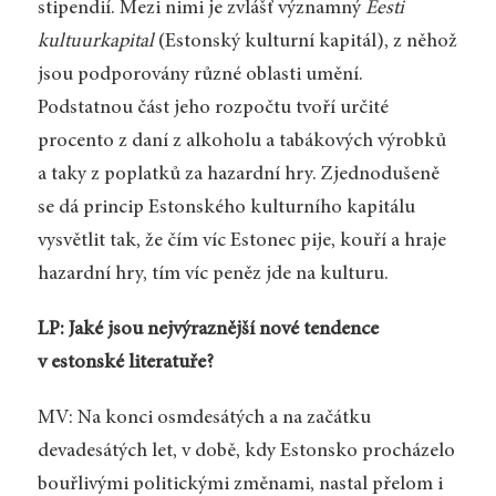
stipendií. Mezi nimi je zvlášť významný
Eesti
kultuurkapital
(Estonský kulturní kapitál), z něhož
jsou podporovány různé oblasti umění.
Podstatnou část jeho rozpočtu tvoří určité
procento z daní z alkoholu a tabákových výrobků
a taky z poplatků za hazardní hry. Zjednodušeně
se dá princip Estonského kulturního kapitálu
vysvětlit tak, že čím víc Estonec pije, kouří a hraje
hazardní hry, tím víc peněz jde na kulturu.
LP: Jaké jsou nejvýraznější nové tendence
v estonské literatuře?
MV: Na konci osmdesátých a na začátku
devadesátých let, v době, kdy Estonsko procházelo
bouřlivými politickými změnami, nastal přelom i