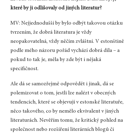
které by ji odlišovaly od jiných literatur?
MV: Nejjednodušší by bylo odbýt takovou otázku
tvrzením, že dobrá literatura je vždy
neopakovatelná, vždy něčím zvláštní. V estonštině
podle mého názoru pořád vychází dobrá díla – a
pokud to tak je, měla by zde být i nějaká
specifičnost.
Ale dá se samozřejmě odpovědět i jinak, dá se
polemizovat o tom, jestli lze nalézt v obecných
tendencích, které se objevují v estonské literatuře,
něco takového, co by nemělo ekvivalent v jiných
literaturách. Nevěřím tomu, že kritický pohled na
společnost nebo rozšíření literárních blogů či