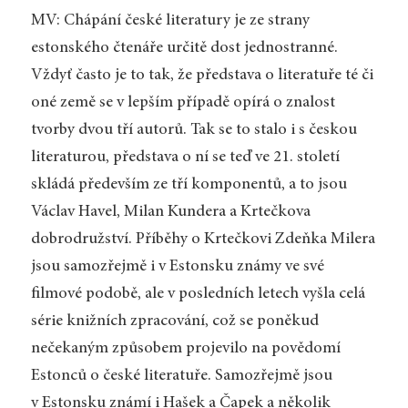
MV: Chápání české literatury je ze strany
estonského čtenáře určitě dost jednostranné.
Vždyť často je to tak, že představa o literatuře té či
oné země se v lepším případě opírá o znalost
tvorby dvou tří autorů. Tak se to stalo i s českou
literaturou, představa o ní se teď ve 21. století
skládá především ze tří komponentů, a to jsou
Václav Havel, Milan Kundera a Krtečkova
dobrodružství. Příběhy o Krtečkovi Zdeňka Milera
jsou samozřejmě i v Estonsku známy ve své
filmové podobě, ale v posledních letech vyšla celá
série knižních zpracování, což se poněkud
nečekaným způsobem projevilo na povědomí
Estonců o české literatuře. Samozřejmě jsou
v Estonsku známí i Hašek a Čapek a několik