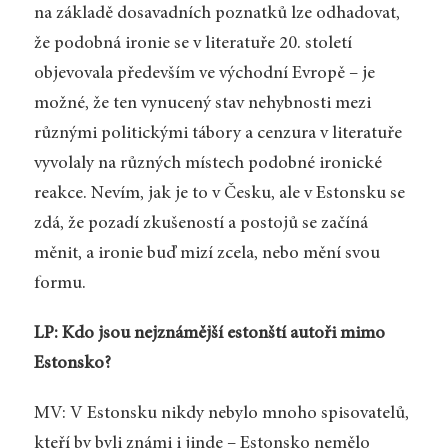
na základě dosavadních poznatků lze odhadovat,
že podobná ironie se v literatuře 20. století
objevovala především ve východní Evropě – je
možné, že ten vynucený stav nehybnosti mezi
různými politickými tábory a cenzura v literatuře
vyvolaly na různých místech podobné ironické
reakce. Nevím, jak je to v Česku, ale v Estonsku se
zdá, že pozadí zkušeností a postojů se začíná
měnit, a ironie buď mizí zcela, nebo mění svou
formu.
LP: Kdo jsou nejznámější estonští autoři mimo
Estonsko?
MV: V Estonsku nikdy nebylo mnoho spisovatelů,
kteří by byli známi i jinde – Estonsko nemělo