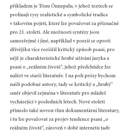
příkladem je Tõnu Õnnepalu, v jehož textech se
prolínají rysy realistické a symbolické tradice
v takovém pojetí, které lze považovat za příznačné
pro 21. století. Ale možnosti syntézy jsou
samozřejmě i jiné, například v poezii se oproti
dřívějšku více rozšířil kritický způsob psaní, pro
nějž je charakteristické hrubé užívání jazyka a
psaní o „reálném životě“, jehož předchůdce lze
nalézt ve starší literatuře. I na poli prózy bychom
našli podobné autory, tady se kritický a „hrubý“
směr objevil zejména v literatuře pro mládež
vycházející v posledních letech. Nové století
přineslo také novou vlnu dokumentární literatury,
i tu lze považovat za projev tendence psaní „o
reálném životě“, zároveň v době internetu tady