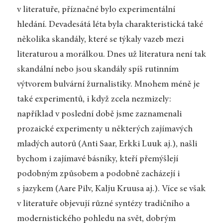
v literatuře, příznačné bylo experimentální
hledání. Devadesátá léta byla charakteristická také
několika skandály, které se týkaly vazeb mezi
literaturou a morálkou. Dnes už literatura není tak
skandální nebo jsou skandály spíš rutinním
výtvorem bulvární žurnalistiky. Mnohem méně je
také experimentů, i když zcela nezmizely:
například v poslední době jsme zaznamenali
prozaické experimenty u některých zajímavých
mladých autorů (Anti Saar, Erkki Luuk aj.), našli
bychom i zajímavé básníky, kteří přemýšlejí
podobným způsobem a podobně zacházejí i
s jazykem (Aare Pilv, Kalju Kruusa aj.). Více se však
v literatuře objevují různé syntézy tradičního a
modernistického pohledu na svět, dobrým