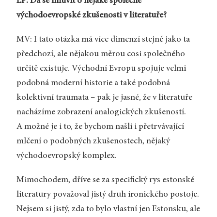
LP: Dá se mluvit o nějaké společné
východoevropské zkušenosti v literatuře?
MV: I tato otázka má více dimenzí stejně jako ta
předchozí, ale nějakou měrou cosi společného
určitě existuje. Východní Evropu spojuje velmi
podobná moderní historie a také podobná
kolektivní traumata – pak je jasné, že v literatuře
nacházíme zobrazení analogických zkušeností.
A možné je i to, že bychom našli i přetrvávající
mlčení o podobných zkušenostech, nějaký
východoevropský komplex.
Mimochodem, dříve se za specifický rys estonské
literatury považoval jistý druh ironického postoje.
Nejsem si jistý, zda to bylo vlastní jen Estonsku, ale