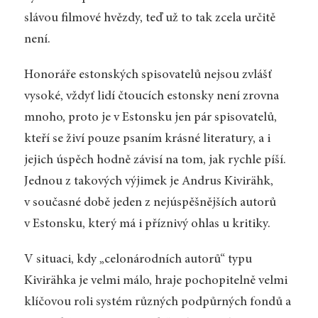
slávou filmové hvězdy, teď už to tak zcela určitě
není.
Honoráře estonských spisovatelů nejsou zvlášť
vysoké, vždyť lidí čtoucích estonsky není zrovna
mnoho, proto je v Estonsku jen pár spisovatelů,
kteří se živí pouze psaním krásné literatury, a i
jejich úspěch hodně závisí na tom, jak rychle píší.
Jednou z takových výjimek je Andrus Kivirähk,
v současné době jeden z nejúspěšnějších autorů
v Estonsku, který má i příznivý ohlas u kritiky.
V situaci, kdy „celonárodních autorů“ typu
Kivirähka je velmi málo, hraje pochopitelně velmi
klíčovou roli systém různých podpůrných fondů a