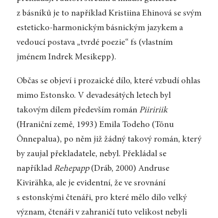
z básníků je to například Kristiina Ehinová se svým
esteticko-harmonickým básnickým jazykem a
vedoucí postava „tvrdé poezie“ fs (vlastním
jménem Indrek Mesikepp).
Občas se objeví i prozaické dílo, které vzbudí ohlas
mimo Estonsko. V devadesátých letech byl
takovým dílem především román
Piiririik
(Hraniční země, 1993) Emila Todeho (Tõnu
Õnnepalua), po něm již žádný takový román, který
by zaujal překladatele, nebyl. Překládal se
například
Rehepapp
(Dráb, 2000) Andruse
Kivirähka, ale je evidentní, že ve srovnání
s estonskými čtenáři, pro které mělo dílo velký
význam, čtenáři v zahraničí tuto velikost nebyli