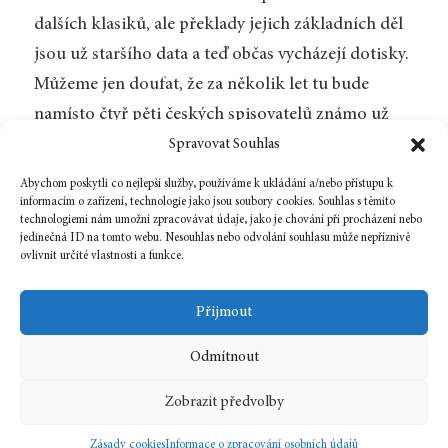
dalších klasiků, ale překlady jejich základních děl
jsou už staršího data a teď občas vycházejí dotisky.
Můžeme jen doufat, že za několik let tu bude
namísto čtyř pěti českých spisovatelů známo už
deset. Je to možná utopická vize, ale nikdy nelze
Spravovat Souhlas
předpovědět, jak se takovéhle věci vyvinou.
Abychom poskytli co nejlepší služby, používáme k ukládání a/nebo přístupu k
informacím o zařízení, technologie jako jsou soubory cookies. Souhlas s těmito
technologiemi nám umožní zpracovávat údaje, jako je chování při procházení nebo
jedinečná ID na tomto webu. Nesouhlas nebo odvolání souhlasu může nepříznivě
ovlivnit určité vlastnosti a funkce.
Zpět na číslo
Přijmout
Odmítnout
1 prosince, 2010
In
Rozhovor
Zobrazit předvolby
12
2010
Zásady cookies
Informace o zpracování osobních údajů