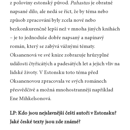
z poloviny estonský původ.
Puhastus
je obratně
napsané dílo, ale nedá se říct, že by téma nebo
způsob zpracování byly zcela nové nebo
bezkonkurenčně lepší než v mnoha jiných knihách
– je to jednoduše dobře napsaný a napínavý
román, který se zabývá vážnými tématy.
Oksanenová ve své knize zobrazuje hrůzyplné
události čtyřicátých a padesátých let a jejich vliv na
lidské životy. V Estonsku toto téma před
Oksanenovou zpracovala ve svých románech
přesvědčivě a možná mnohostranněji například
Ene Mihkelsonová.
LP: Kdo jsou nejslavnější čeští autoři v Estonsku?
Jaké české texty jsou zde známé?