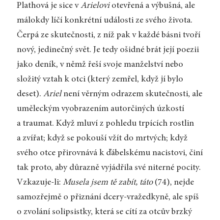
Plathová je sice v
Arielovi
otevřená a výbušná, ale
málokdy líčí konkrétní události ze svého života.
Čerpá ze skutečnosti, z níž pak v každé básni tvoří
nový, jedinečný svět. Je tedy ošidné brát její poezii
jako deník, v němž řeší svoje manželství nebo
složitý vztah k otci (který zemřel, když jí bylo
deset).
Ariel
není věrným odrazem skutečnosti, ale
uměleckým vyobrazením autorčiných úzkostí
a traumat. Když mluví z pohledu trpících rostlin
a zvířat; když se pokouší vžít do mrtvých; když
svého otce přirovnává k ďábelskému nacistovi, činí
tak proto, aby důrazně vyjádřila své niterné pocity.
Vzkazuje-li:
Musela jsem tě zabít, táto
(74), nejde
samozřejmě o přiznání dcery-vražedkyně, ale spíš
o zvolání solipsistky, která se cítí za otcův brzký