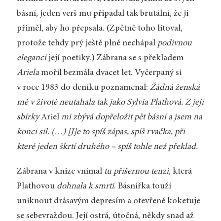
básní, jeden verš mu připadal tak brutální, že ji
přiměl, aby ho přepsala. (Zpětně toho litoval,
protože tehdy prý ještě plně nechápal
podivnou
eleganci
její poetiky.) Zábrana se s překladem
Ariela
mořil bezmála dvacet let. Vyčerpaný si
v roce 1983 do deníku poznamenal:
Žádná ženská
mě v životě neutahala tak jako Sylvia Plathová. Z její
sbírky
Ariel
mi zbývá dopřeložit pět básní a jsem na
konci sil. (…) [J]e to spíš zápas, spíš rvačka, při
které jeden škrtí druhého – spíš tohle než překlad.
Zábrana v knize vnímal
tu příšernou tenzi
, která
Plathovou
dohnala k smrti
. Básnířka touží
uniknout drásavým depresím a otevřeně koketuje
se sebevraždou. Její ostrá, útočná, někdy snad až