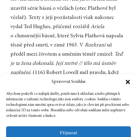
uzavřít série básní o včelách (otec Plathové byl
včelař). Texty z její pozůstalosti však nakonec
vydal Ted Hughes, přičemž rozšířil
Ariela
o chmurnější básně, které Sylvia Plathová napsala
těsně před smrtí, v zimě 1963. V
Rozhraní
už
předěl mezi životem a uměním téměř zmizel:
Teď
je ta žena dokonalá. Její mrtvé // tělo má úsměv
naplnění
. (116) Robert Lowell měl pravdu, když
v předmluvě k prvnímu vydání v roce 1965
Spravovat Souhlas
podotkl, že v
Arielovi se Plathová stává sama sebou
.
Abychom poskytli co nejlepší služby, používáme k ukládání a/nebo přístupu k
informacím o zařízení, technologie jako jsou soubory cookies. Souhlas s těmito
technologiemi nám umožní zpracovávat údaje, jako je chování při procházení nebo
jedinečná ID na tomto webu. Nesouhlas nebo odvolání souhlasu může nepříznivě
ovlivnit určité vlastnosti a funkce.
Zpět na číslo
Přijmout