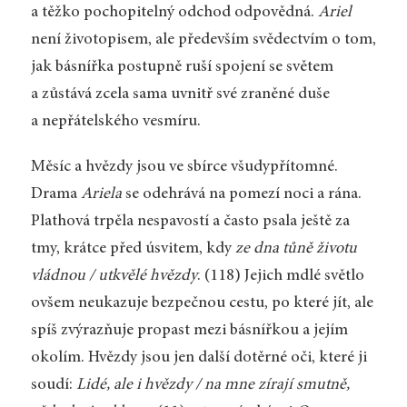
a těžko pochopitelný odchod odpovědná.
Ariel
není životopisem, ale především svědectvím o tom,
jak básnířka postupně ruší spojení se světem
a zůstává zcela sama uvnitř své zraněné duše
a nepřátelského vesmíru.
Měsíc a hvězdy jsou ve sbírce všudypřítomné.
Drama
Ariela
se odehrává na pomezí noci a rána.
Plathová trpěla nespavostí a často psala ještě za
tmy, krátce před úsvitem, kdy
ze dna tůně životu
vládnou / utkvělé hvězdy
. (118) Jejich mdlé světlo
ovšem neukazuje bezpečnou cestu, po které jít, ale
spíš zvýrazňuje propast mezi básnířkou a jejím
okolím. Hvězdy jsou jen další dotěrné oči, které ji
soudí:
Lidé, ale i hvězdy / na mne zírají smutně,