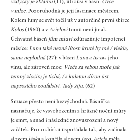
vždycky je zklamu
(11), utrousí v básni
Ovce
v mlze
. Pozoruhodná je její fascinace měsícem.
Kolem luny se svět točil už v autorčině první sbírce
Kolos
(1960) a v
Arielovi
tomu není jinak.
Úchvatná báseň
Jilm mluví
zdůrazňuje impotenci
měsíce:
Luna také nezná lítost: krutě by mě / vlekla,
sama neplodná
(27); v básni
Luna a tis
zas jeho
vinu, ale zároveň moc:
Vleče za sebou moře jak
temný zločin; je tichá, / s kulatou dírou úst
naprostého zoufalství. Tady žiju.
(62)
Situace přesto není bezvýchodná. Básnířka
naznačuje, že vysvobozením z hrůzné noční můry
je smrt, a snad i následné znovuzrození a nový
začátek. Proto sbírku uspořádala tak, aby začínala
slovem
láska
a končila slovem
jaro
.
Ariela
měla