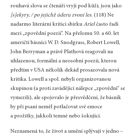
rouhavá slova se čtenáři vryjí pod kůži; jsou jako
[s]ekyry, / po jejichž úderu zvoní les
. (118) Ne
nadarmo literární kritici sbírku
Ariel
často řadí
mezi „zpovědní poezii“. Na přelomu 50. a 60. let
američtí básníci W. D. Snodgrass, Robert Lowell,
John Berryman a právě Plathová reagovali na
uhlazenou, formální a neosobní poezii, kterou
předtím v USA několik dekád prosazovala nová
kritika. Lowell a spol. nebyli organizovanou
skupinou (a proti zavádějící nálepce „zpovědní“ se
vymezili), ale spojovalo je přesvědčení, že básník
by při psaní neměl potlačovat své emoce
a prožitky, jakkoli temné nebo šokující.
Neznamená to, že život a umění splývají v jedno –