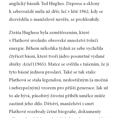
anglický básník Ted Hughes. Deprese a sklony
k sebevraždě měla už dřív, leč v létě 1962, kdy se
dozvěděla o manželově nevěře, se prohloubily.
Ztráta Hughese byla zemětřesením, které
v Plathové uvolnilo obrovské množství tvůrčí
energie. Během několika týdnů ze sebe vychrlila
čtyřicet básní, které tvoří jádro posmrtně vydané
sbírky
Ariel
(1965). Matce se svěřila s tušením, že ji
tyto básně jednou proslaví. Také se tak stalo:
Plathová se stala legendou, nedostižným (a možná
i nebezpečným) vzorem pro příští generace. Jak už
to ale bývá, působivý životní příběh umělce může
zastínit jeho dílo. Dětství, manželství i smrt
Plathové rozebraly četné biografie, dokumenty