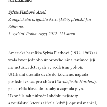
Jan Zikmund
Sylvia Plathová. Ariel.
Z anglického originálu
Ariel
(1966) přeložil Jan
Zábrana.
3. vydání. Praha: Argo, 2017. 123 stran.
Americká básnířka Sylvia Plathová (1932–1963) si
vzala život jednoho únorového rána, zatímco její
nic netušící děti spaly ve vedlejším pokoji.
Utěrkami utěsnila dveře do kuchyně, napsala
poslední vzkaz pro chůvu (
Zavolejte dr. Hordera
),
pak strčila hlavu do trouby a zapnula plyn.
Ukončila tak půlroční období nejistoty
a zoufalství, které zažívala, když ji opustil manžel,