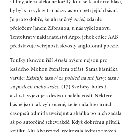
i filmy, ale zdaleka ne každý, kdo se k autorce hlásí,
by byl s to vybavit si názvy aspoň pěti jejích básní.
Je proto dobře, že uhrančivý
Ariel
, zdařile
přeložený Janem Zábranou, u nás vyšel znovu.
Tentokrát v nakladatelství Argo, jehož edice AAB
představuje veřejnosti skvosty anglofonní poezie.
Toulky tísnivou říší
Ariela
ovšem nejsou pro
každého. Mohou čtenářem otřást. Sama básnířka
varuje:
Existuje taxa // za pohled na mé jizvy, taxa /
za poslech mého srdce
. (17) Své běsy, bolesti
a zlosti vyjevuje s děsivou naléhavostí. Některé
básně jsou tak vyhrocené, že je řada literárních
časopisů odmítla uveřejnit a sháňka po nich začala
až po autorčině sebevraždě. Když dobrému příteli,
kritiku Alu Alvarezovi, recitovala jednu ze svých