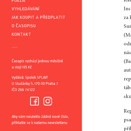
Kat
POEZIE
VYHLEDÁVÁNÍ
Ins
JAK KOUPIT A PŘEDPLATIT
za 
O ČASOPISU
Sur
KONTAKT
(Ma
odm
nás
Časopis vychází jednou měsíčně
(Ba
a stojí 135 Kč
aut
Vydává: Spolek SPLAV!
rep
U Studánky 5, 170 00 Praha 7
táb
IČO 266 74 122
sku
Rep
Aby vám neuteklo žádné nové číslo,
psa
přihlašte se k našemu newsletteru:
pří