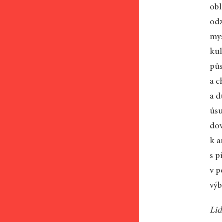
obl
odz
mys
kul
půs
a c
a d
úsu
dov
k a
s p
v p
výb
Lid