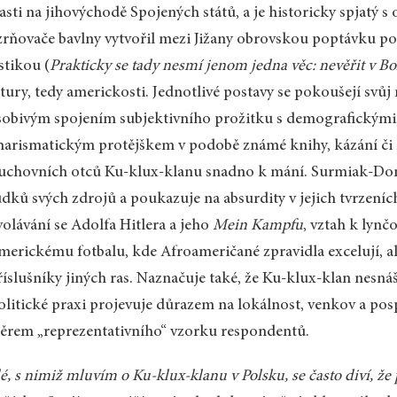
asti na jihovýchodě Spojených států, a je historicky spjatý s
rňovače bavlny vytvořil mezi Jižany obrovskou poptávku po
tikou (
Prakticky se tady nesmí jenom jedna věc: nevěřit v B
tury, tedy americkosti. Jednotlivé postavy se pokoušejí svůj
obivým spojením subjektivního prožitku s demografickými, 
harismatickým protějškem v podobě známé knihy, kázání či 
uchovních otců Ku-klux-klanu snadno k mání. Surmiak-Dom
dků svých zdrojů a poukazuje na absurdity v jejich tvrzeních
olávání se Adolfa Hitlera a jeho
Mein Kampfu
, vztah k lynč
merickému fotbalu, kde Afroameričané zpravidla excelují, a
říslušníky jiných ras. Naznačuje také, že Ku-klux-klan nesná
olitické praxi projevuje důrazem na lokálnost, venkov a pos
ěrem „reprezentativního“ vzorku respondentů.
é, s nimiž mluvím o Ku-klux-klanu v Polsku, se často diví, že