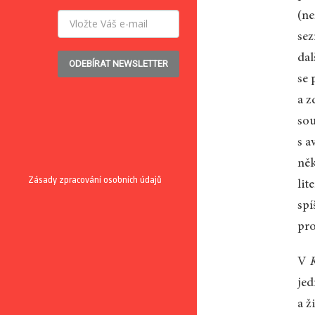
(ne
sez
dal
ODEBÍRAT NEWSLETTER
se 
a z
sou
s a
něk
Zásady zpracování osobních údajů
lit
spí
pro
V
jed
a ž