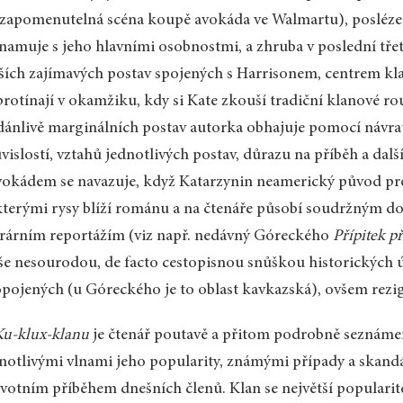
zapomenutelná scéna koupě avokáda ve Walmartu), posléze s
namuje s jeho hlavními osobnostmi, a zhruba v poslední třet
ších zajímavých postav spojených s Harrisonem, centrem kl
protínají v okamžiku, kdy si Kate zkouší tradiční klanové r
dánlivě marginálních postav autorka obhajuje pomocí návr
vislostí, vztahů jednotlivých postav, důrazu na příběh a dalš
vokádem se navazuje, když Katarzynin neamerický původ prozr
terými rysy blíží románu a na čtenáře působí soudržným d
erárním reportážím (viz např. nedávný Góreckého
Přípitek 
še nesourodou, de facto cestopisnou snůškou historických ú
pojených (u Góreckého je to oblast kavkazská), ovšem rezig
Ku-klux-klanu
je čtenář poutavě a přitom podrobně seznámen
notlivými vlnami jeho popularity, známými případy a skandá
ivotním příběhem dnešních členů. Klan se největší popularitě t