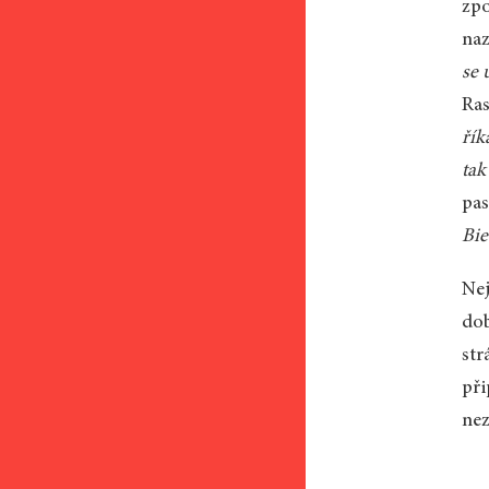
zpo
naz
se 
Ras
řík
tak
pas
Bi
Nej
dob
str
při
nez