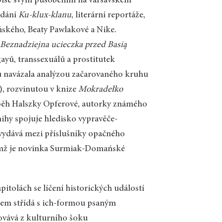
píše svým působením na varšavském
ydání
Ku-klux-klanu
, literární reportáže,
ńského, Beaty Pawlakové a Nike.
“
Beznadziejna ucieczka przed Basią
ayů, transsexuálů a prostitutek
ou navázala analýzou začarovaného kruhu
), rozvinutou v knize
Mokradełko
íběh Halszky Opferové, autorky známého
ihy spojuje hledisko vypravěče-
vydává mezi příslušníky opačného
čímž je novinka Surmiak-Domańské
pitolách se líčení historických událostí
čem střídá s ich-formou psaným
ovává z kulturního šoku