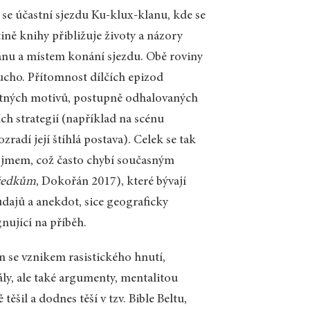
e účastní sjezdu Ku-klux-klanu, kde se
ině knihy přibližuje životy a názory
anu a místem konání sjezdu. Obě roviny
oucho. Přítomnost dílčích epizod
atných motivů, postupně odhalovaných
ích strategií (například na scénu
adí její štíhlá postava). Celek se tak
ojmem, což často chybí současným
předkům
, Dokořán 2017), které bývají
dajů a anekdot, sice geograficky
nující na příběh.
 se vznikem rasistického hnutí,
ly, ale také argumenty, mentalitou
ěšil a dodnes těší v tzv. Bible Beltu,