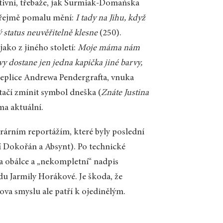
aktivní, třebaže, jak Surmiak-Domańska
 zřejmě pomalu mění:
I tady na Jihu, když
 status neuvěřitelně klesne
(250).
ako z jiného století:
Moje máma nám
evy dostane jen jedna kapička jiné barvy,
replice Andrewa Pendergrafta, vnuka
stačí zmínit symbol dneška (
Znáte Justina
ma aktuální.
rárním reportážím, které byly poslední
í Dokořán a Absynt). Po technické
na obálce a „nekompletní“ nadpis
du Jarmily Horákové. Je škoda, že
ova smyslu ale patří k ojedinělým.