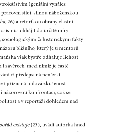
 otrokářstvím (geniální vynález
 pracovní síle), silnou náboženskou
oha
, 26) a rétorikou obrany vlastní
 rasismus obhájit do určité míry
sociologickými či historickými fakty
názoru bližního, který je u mentorů
ańska však bystře odhaluje lichost
 i závěrech, mezi nimiž je časté
ování či předepsaná nenávist
le i přiznaná nulová zkušenost
ší názorovou konfrontaci, což se
politost a v reportáži dohledem nad
 pořád existuje
(23), uvádí autorka hned