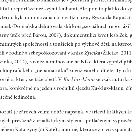
arzyna Surmiak-Domańska je v polském prostředí známá s
titutu reportáže než svými knihami. Alespoň to platilo do v
kterou byla nominována na prestižní ceny Ryszarda Kapuści
miak-Domańska debutovala sbírkou „sexuálních reportáží
rný útěk před Bárou, 2007), dokumentující život lesbiček, g
ítnutých společností a toužících po výchově dětí, na kter
ilí v rodině a sebepoškozování v knize
Żyletka
(Žiletka, 2011
žinka, 2012), rovněž nominované na Nike, která vypráví př
obiografického „nepamátníku“ zneužívaného dítěte. Tyto kn
ortéra, který se táže obětí. V
Ku-klux-klanu
se však autorka 
ora, konkrétně na jeden z ročníků sjezdu Ku-klux-klanu, 
tečně jedinečná.
ortáž je zároveň velmi dobře napsaná. Ve třiceti krátkých ka
ných převážně žurnalistickým stylem s potlačeným vypravě
během Katarzyny (či Kate) samotné, která se zprvu vzpamat