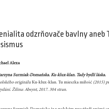
enialita odzrňovače bavlny aneb T
asismus
hael Alexa
arzyna Surmiak-Domańska. Ku-klux-klan. Tady bydlí láska.
olského originálu
Ku-klux-klan. Tu mieszka miłość
(2015) př
vydání. Žilina: Absynt, 2017. 304 stran.