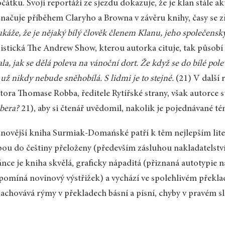
čátku. Svojí reportáží ze sjezdu dokazuje, že je klan stále 
načuje příběhem Claryho a Browna v závěru knihy, časy se
ukáže, že je nějaký bílý člověk členem Klanu, jeho společenský
istická The Andrew Show, kterou autorka cituje, tak působí j
ala, jak se dělá poleva na vánoční dort. Že když se do bílé pol
 už nikdy nebude sněhobílá. S lidmi je to stejné.
(21) V další 
tora Thomase Robba, ředitele Rytířské strany, však autorce 
ebera?
21), aby si čtenář uvědomil, nakolik je pojednávané té
novější kniha Surmiak-Domańské patří k těm nejlepším lite
ou do češtiny přeloženy (především zásluhou nakladatelstv
ánce je kniha skvělá, graficky nápaditá (přiznaná autotypie 
pomíná novinový výstřižek) a vychází ve spolehlivém překla
achovává rýmy v překladech básní a písní, chyby v pravém sl