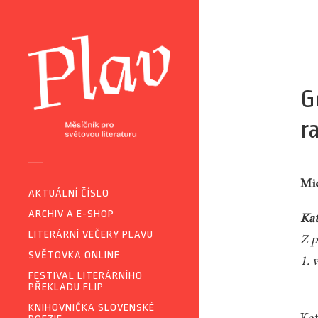
G
r
Mic
AKTUÁLNÍ ČÍSLO
ARCHIV A E-SHOP
Kat
LITERÁRNÍ VEČERY PLAVU
Z p
SVĚTOVKA ONLINE
1. 
FESTIVAL LITERÁRNÍHO
PŘEKLADU FLIP
KNIHOVNIČKA SLOVENSKÉ