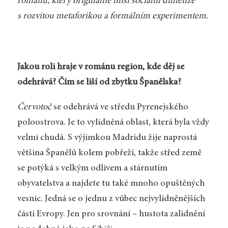
románu, který originálně mísí sociální dimenze
s rozvitou metaforikou a formálním experimentem.
Jakou roli hraje v románu region, kde děj se
odehrává? Čím se liší od zbytku Španělska?
Červotoč
se odehrává ve středu Pyrenejského
poloostrova. Je to vylidněná oblast, která byla vždy
velmi chudá. S výjimkou Madridu žije naprostá
většina Španělů kolem pobřeží, takže střed země
se potýká s velkým odlivem a stárnutím
obyvatelstva a najdete tu také mnoho opuštěných
vesnic. Jedná se o jednu z vůbec nejvylidněnějších
částí Evropy. Jen pro srovnání – hustota zalidnění