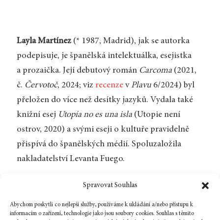
Layla Martínez
(* 1987, Madrid), jak se autorka
podepisuje, je španělská intelektuálka, esejistka
a prozaička. Její debutový román
Carcoma
(2021,
č.
Červotoč
, 2024; viz
recenze
v
Plavu
6/2024) byl
přeložen do více než desítky jazyků. Vydala také
knižní esej
Utopía no es una isla
(Utopie není
ostrov, 2020) a svými eseji o kultuře pravidelně
přispívá do španělských médií. Spoluzaložila
nakladatelství Levanta Fuego.
Kristina Hamplová
(* 1997) vystudovala
Spravovat Souhlas
hispanistiku a český jazyk a literaturu na
Abychom poskytli co nejlepší služby, používáme k ukládání a/nebo přístupu k
Filozofické Fakultě Univerzity Karlovy. Věnuje se
informacím o zařízení, technologie jako jsou soubory cookies. Souhlas s těmito