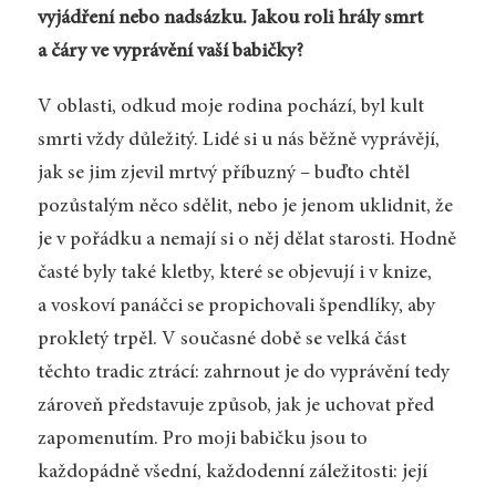
vyjádření nebo nadsázku. Jakou roli hrály smrt
a čáry ve vyprávění vaší babičky?
V oblasti, odkud moje rodina pochází, byl kult
smrti vždy důležitý. Lidé si u nás běžně vyprávějí,
jak se jim zjevil mrtvý příbuzný – buďto chtěl
pozůstalým něco sdělit, nebo je jenom uklidnit, že
je v pořádku a nemají si o něj dělat starosti. Hodně
časté byly také kletby, které se objevují i v knize,
a voskoví panáčci se propichovali špendlíky, aby
prokletý trpěl. V současné době se velká část
těchto tradic ztrácí: zahrnout je do vyprávění tedy
zároveň představuje způsob, jak je uchovat před
zapomenutím. Pro moji babičku jsou to
každopádně všední, každodenní záležitosti: její