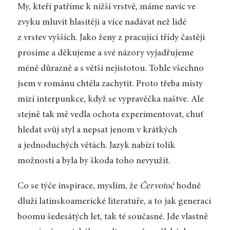
My, kteří patříme k nižší vrstvě, máme navíc ve
zvyku mluvit hlasitěji a více nadávat než lidé
z vrstev vyšších. Jako ženy z pracující třídy častěji
prosíme a děkujeme a své názory vyjadřujeme
méně důrazně a s větší nejistotou. Tohle všechno
jsem v románu chtěla zachytit. Proto třeba místy
mizí interpunkce, když se vypravěčka naštve. Ale
stejně tak mě vedla ochota experimentovat, chuť
hledat svůj styl a nepsat jenom v krátkých
a jednoduchých větách. Jazyk nabízí tolik
možností a byla by škoda toho nevyužít.
Co se týče inspirace, myslím, že
Červotoč
hodně
dluží latinskoamerické literatuře, a to jak generaci
boomu šedesátých let, tak té současné. Jde vlastně