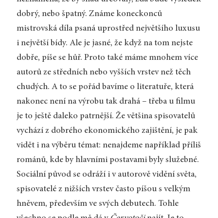
dobrý, nebo špatný. Známe koneckonců
mistrovská díla psaná uprostřed největšího luxusu
i největší bídy. Ale je jasné, že když na tom nejste
dobře, píše se hůř. Proto také máme mnohem více
autorů ze středních nebo vyšších vrstev než těch
chudých. A to se pořád bavíme o literatuře, která
nakonec není na výrobu tak drahá – třeba u filmu
je to ještě daleko patrnější. Že většina spisovatelů
vychází z dobrého ekonomického zajištění, je pak
vidět i na výběru témat: nenajdeme například příliš
románů, kde by hlavními postavami byly služebné.
Sociální původ se odráží i v autorově vidění světa,
spisovatelé z nižších vrstev často píšou s velkým
hněvem, především ve svých debutech. Tohle