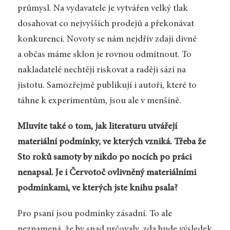
průmysl. Na vydavatele je vytvářen velký tlak
dosahovat co nejvyšších prodejů a překonávat
konkurenci. Novoty se nám nejdřív zdají divné
a občas máme sklon je rovnou odmítnout. To
nakladatelé nechtějí riskovat a raději sází na
jistotu. Samozřejmě publikují i autoři, které to
táhne k experimentům, jsou ale v menšině.
Mluvíte také o tom, jak literaturu utvářejí
materiální podmínky, ve kterých vzniká. Třeba že
Sto roků samoty by nikdo po nocích po práci
nenapsal. Je i Červotoč ovlivněný materiálními
podmínkami, ve kterých jste knihu psala?
Pro psaní jsou podmínky zásadní. To ale
neznamená, že by snad určovaly, zda bude výsledek