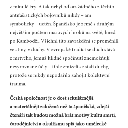
z minulé éry. A tak nebyl odkaz žádného z těchto
antifašistických bojovníků nikdy – ani
symbolicky – uctěn. Španělsko je země s druhým
největším počtem masových hrobů na světě, hned
po Kambodži. Všichni tito zavraždění se proměnili
ve stíny, v duchy. V evropské tradici se duch stává
z mrtvého, jemuž klidné spočinutí znemožňují
nevyrovnané účty – tihle zmizelí se stali duchy,
protože se nikdy nepodařilo zahojit kolektivní
trauma.
Česká společnost je o dost sekulárnější
a materiálněji založená než ta španělská, zdejší
čtenáři tak budou možná brát motivy kultu smrti,
čarodějnictví a okultismu spíš jako umělecké