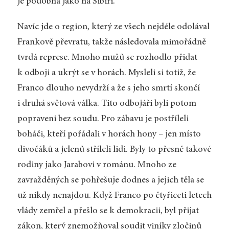
je podobná jako na Sibiři.
Navíc jde o region, který ze všech nejdéle odolával
Frankově převratu, takže následovala mimořádně
tvrdá represe. Mnoho mužů se rozhodlo přidat
k odboji a ukrýt se v horách. Mysleli si totiž, že
Franco dlouho nevydrží a že s jeho smrtí skončí
i druhá světová válka. Tito odbojáři byli potom
popraveni bez soudu. Pro zábavu je postříleli
boháči, kteří pořádali v horách hony – jen místo
divočáků a jelenů stříleli lidi. Byly to přesně takové
rodiny jako Jarabovi v románu. Mnoho ze
zavražděných se pohřešuje dodnes a jejich těla se
už nikdy nenajdou. Když Franco po čtyřiceti letech
vlády zemřel a přešlo se k demokracii, byl přijat
zákon, který znemožňoval soudit viníky zločinů