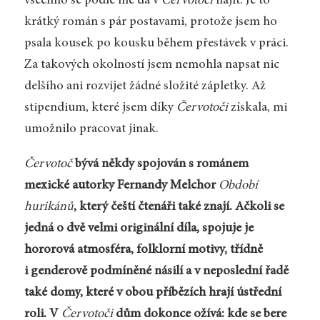
všechno se podle mě dá v
Červotoči
najít. Je to
krátký román s pár postavami, protože jsem ho
psala kousek po kousku během přestávek v práci.
Za takových okolností jsem nemohla napsat nic
delšího ani rozvíjet žádné složité zápletky. Až
stipendium, které jsem díky
Červotoči
získala, mi
umožnilo pracovat jinak.
Červotoč
bývá někdy spojován s románem
mexické autorky Fernandy Melchor
Období
hurikánů
, který čeští čtenáři také znají. Ačkoli se
jedná o dvě velmi originální díla, spojuje je
hororová atmosféra, folklorní motivy, třídně
i genderově podmíněné násilí a v neposlední řadě
také domy, které v obou příbězích hrají ústřední
roli. V
Červotoči
dům dokonce ožívá: kde se bere