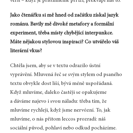
věřit – když je přistihneme při lži, překvapí nás to.
Jako čtenářku si mě hned od začátku získal jazyk
románu. Bavily mě divoké metafory a formální
experiment, třeba místy chybějící interpunkce.
Máte nějakou stylovou inspiraci? Co utvářelo váš
literární vkus?
Chtěla jsem, aby se v textu odrazilo ústní
vyprávění. Mluvená řeč se svým stylem od psaného
textu obvykle dost liší, bývá méně uspořádaná.
Když mluvíme, daleko častěji se opakujeme
a dáváme najevo i svou náladu: třeba tím, že
mluvíme rychleji, když jsme nervózní. To, jak
mluvíme, o nás přitom leccos prozradí: náš
sociální původ, pohlaví nebo odkud pocházíme.