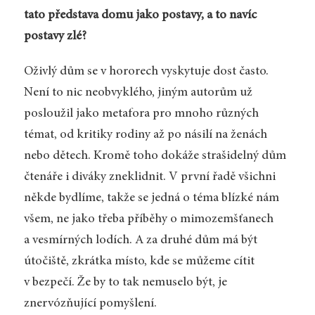
tato představa domu jako postavy, a to navíc
postavy zlé?
Oživlý dům se v hororech vyskytuje dost často.
Není to nic neobvyklého, jiným autorům už
posloužil jako metafora pro mnoho různých
témat, od kritiky rodiny až po násilí na ženách
nebo dětech. Kromě toho dokáže strašidelný dům
čtenáře i diváky zneklidnit. V první řadě všichni
někde bydlíme, takže se jedná o téma blízké nám
všem, ne jako třeba příběhy o mimozemšťanech
a vesmírných lodích. A za druhé dům má být
útočiště, zkrátka místo, kde se můžeme cítit
v bezpečí. Že by to tak nemuselo být, je
znervózňující pomyšlení.