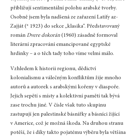
přibližují sentimentální polohu arabské tvorby.
Osobně jsem byla nadšená ze zařazení Latífy az-
Zajját (* 1923) do sekce „klasika“. Představovaný
román
Dvere dokorán
(1960) zásadně formoval
literární zpracování emancipované egyptské
hrdinky – a o těch tady toho víme velmi málo.
Vzhledem k historii regionu, dědictví
kolonialismu a válečným konfliktům žije mnoho
autorů a autorek s arabskými kořeny v diaspoře.
Jejich sepětí s místy a kolektivní pamětí tak bývá
zase trochu jiné. V čísle však tuto skupinu
zastupují jen palestinské básnířky a básníci žijící
v Americe, což je možná škoda. Na druhou stranu
potěší, že i díky takto pojatému výběru byla většina