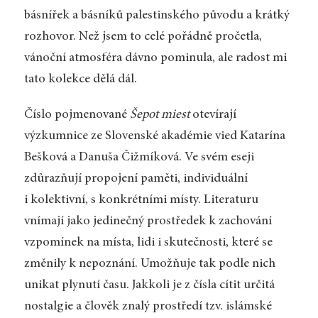
básnířek a básníků palestinského původu a krátký
rozhovor. Než jsem to celé pořádně pročetla,
vánoční atmosféra dávno pominula, ale radost mi
tato kolekce dělá dál.
Číslo pojmenované
Šepot miest
otevírají
výzkumnice ze Slovenské akadémie vied Katarína
Bešková a Danuša Čižmíková. Ve svém eseji
zdůrazňují propojení paměti, individuální
i kolektivní, s konkrétními místy. Literaturu
vnímají jako jedinečný prostředek k zachování
vzpomínek na místa, lidi i skutečnosti, které se
změnily k nepoznání. Umožňuje tak podle nich
unikat plynutí času. Jakkoli je z čísla cítit určitá
nostalgie a člověk znalý prostředí tzv. islámské