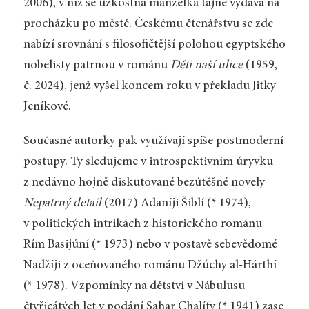
2006), v níž se úzkostná manželka tajně vydává na
procházku po městě. Českému čtenářstvu se zde
nabízí srovnání s filosofičtější polohou egyptského
nobelisty patrnou v románu
Děti naší ulice
(1959,
č. 2024), jenž vyšel koncem roku v překladu Jitky
Jeníkové.
Současné autorky pak využívají spíše postmoderní
postupy. Ty sledujeme v introspektivním úryvku
z nedávno hojně diskutované bezútěšné novely
Nepatrný detail
(2017) Adaníji Šiblí (* 1974),
v politických intrikách z historického románu
Rím Basijúní (* 1973) nebo v postavě sebevědomé
Nadžíji z oceňovaného románu Džúchy al-Hárthí
(* 1978). Vzpomínky na dětství v Nábulusu
čtyřicátých let v podání Sahar Chalífy (* 1941) zase