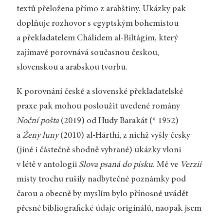
textů přeložena přímo z arabštiny. Ukázky pak
doplňuje rozhovor s egyptským bohemistou
a překladatelem Chálidem al-Biltágím, který
zajímavě porovnává současnou českou,
slovenskou a arabskou tvorbu.
K porovnání české a slovenské překladatelské
praxe pak mohou posloužit uvedené romány
Noční pošta
(2019) od Hudy Barakát (* 1952)
a
Ženy luny
(2010) al-Hárthí, z nichž vyšly česky
(jiné i částečně shodně vybrané) ukázky vloni
v létě v antologii
Slova psaná do písku
. Mě ve
Verzii
místy trochu rušily nadbytečné poznámky pod
čarou a obecně by myslím bylo přínosné uvádět
přesné bibliografické údaje originálů, naopak jsem