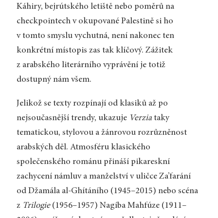
Káhiry, bejrútského letiště nebo poměrů na
checkpointech v okupované Palestině si ho
v tomto smyslu vychutná, není nakonec ten
konkrétní místopis zas tak klíčový. Zážitek
z arabského literárního vyprávění je totiž
dostupný nám všem.
Jelikož se texty rozpínají od klasiků až po
nejsoučasnější trendy, ukazuje
Verzia
taky
tematickou, stylovou a žánrovou rozrůzněnost
arabských děl. Atmosféru klasického
společenského románu přináší pikareskní
zachycení námluv a manželství v uličce Za’farání
od Džamála al-Ghítáního (1945–2015) nebo scéna
z
Trilogie
(1956–1957) Nagíba Mahfúze (1911–