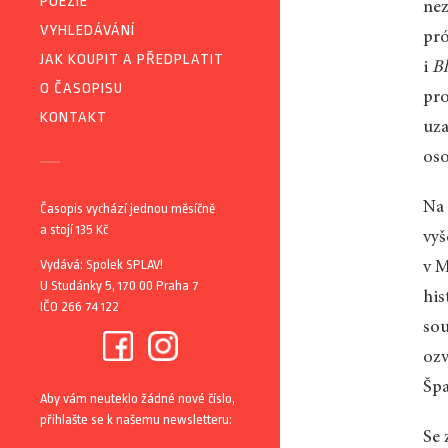
POEZIE
nez
VYHLEDÁVÁNÍ
pró
JAK KOUPIT A PŘEDPLATIT
i
Bl
O ČASOPISU
pro
KONTAKT
uza
oso
Na 
Časopis vychází jednou měsíčně
a stojí 135 Kč
vyš
Vydává: Spolek SPLAV!
v M
U Studánky 5, 170 00 Praha 7
his
IČO 266 74 122
sou
ozv
Špa
Aby vám neuteklo žádné nové číslo,
přihlašte se k našemu newsletteru:
Se 