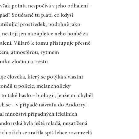
 avšak pointa nespočívá v jeho odhalení –
pad“. Současně tu platí, co kdysi
utěšující prostředek, podobně jako
j nestojí jen na zápletce nebo honbě za
halení. Villaró k tomu přistupuje přesně
zykem, atmosférou, rytmem
niku zločinu a trestu.
je člověka, který se potýká s vlastní
končil u policie; melancholicky
 to také haslo – biologii, jenže mi chyběl
ych se – v případě návratu do Andorry –
ítal množství případných fekálních
andorrská byla ještě mladá, nezatížená
ich očích se zračila spíš lehce rozmrzelá