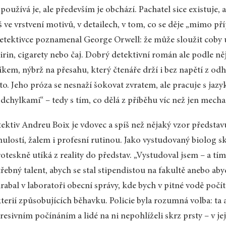
 používá je, ale především je obchází. Pachatel sice existuje,
š ve vrstvení motivů, v detailech, v tom, co se děje „mimo pří
etektivce poznamenal George Orwell: že může sloužit coby 
irin, cigarety nebo čaj. Dobrý detektivní román ale podle ně
íkem, nýbrž na přesahu, který čtenáře drží i bez napětí z od
to. Jeho próza se nesnaží šokovat zvratem, ale pracuje s ja
odchylkami“ – tedy s tím, co dělá z příběhu víc než jen mecha
ektiv Andreu Boix je vdovec a spíš než nějaký vzor představu
ulostí, žalem i profesní rutinou. Jako vystudovaný biolog s
roteskně utíká z reality do představ. „Vystudoval jsem – a tím
řebný talent, abych se stal stipendistou na fakultě anebo ab
rabal v laboratoři obecní správy, kde bych v pitné vodě poč
terií způsobujících běhavku. Policie byla rozumná volba: ta 
resivním počínáním a lidé na ni nepohlíželi skrz prsty – v jej