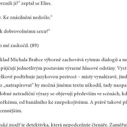
rznili ji?“ zeptal se Elies.
. Ke znásilnění nedošlo.“
 k dobrovolnému sexu?“
 mě zaskočil. (89)
klad Michala Brabce výborně zachovává rytmus dialogů a neb
půjčují jednotlivým postavám výrazné hlasové odstíny. Vyst
elkově podtrhuje jazykovou pestrost – místy vynalézavě, jind
o „natrapírovat“ by možná jinému textu uškodil, tady naopak
obné netradiční výrazy se objevují především ve scénách, kd
ořkému, od banálního ke znepokojivému. A právě takové p
cennějším.
uská modř
je detektivka, která nepodceňuje čtenáře. Zaměřuj