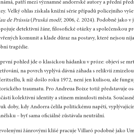
námá, patří mezi významné andorrské autory a přední předs
zy. Velký ohlas získala knižní série případů policejního vyš
au de Prússia
(
Pruská modř
, 2006, č. 2024). Podobně jako v 
pojuje detektivní žánr, filosofické otázky a společenskou p
vřených komunit a klade důraz na postavy, které nejsou nija
bní tragédie.
první pohled jde o klasickou hádanku v próze: objeví se mrt
etřování, na povrch vyplývá dávná záhada s relikvií zmizelou
eritxellu, k níž došlo roku 1972, není jen kulisou, ale fung
torického traumatu. Pro Andreua Boixe totiž představuje o
částí kolektivní identity a stínem minulosti města. Součas
uk doby, kdy Andorra čelila politickému napětí, vyplývající
nělsku – byť sama oficiálně zůstávala neutrální.
zvolenými žánrovými klišé pracuje Villaró podobně jako U