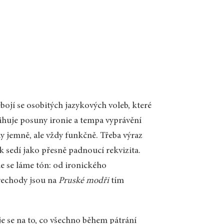
ojí se osobitých jazykových voleb, které
ihuje posuny ironie a tempa vyprávění
y jemně, ale vždy funkčně. Třeba výraz
 sedí jako přesně padnoucí rekvizita.
e se láme tón: od ironického
řechody jsou na
Pruské modři
tím
e se na to, co všechno během pátrání