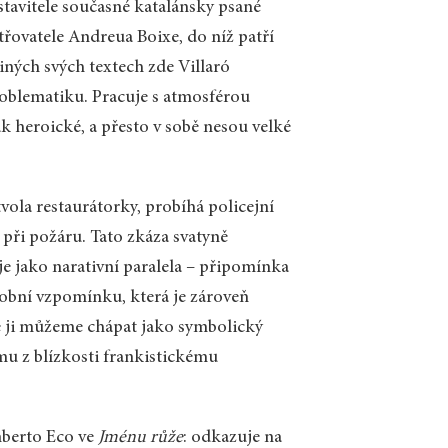
tavitele současné katalánsky psané
etřovatele Andreua Boixe, do níž patří
jiných svých textech zde Villaró
roblematiku. Pracuje s atmosférou
k heroické, a přesto v sobě nesou velké
vola restaurátorky, probíhá policejní
 při požáru. Tato zkáza svatyně
uje jako narativní paralela – připomínka
sobní vzpomínku, která je zároveň
ně ji můžeme chápat jako symbolický
mu z blízkosti frankistickému
mberto Eco ve
Jménu růže
: odkazuje na