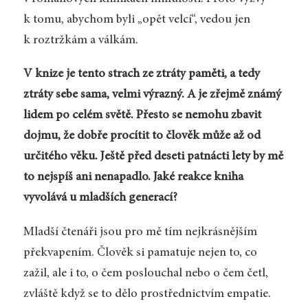
k tomu, abychom byli „opět velcí“, vedou jen
k roztržkám a válkám.
V knize je tento strach ze ztráty paměti, a tedy
ztráty sebe sama, velmi výrazný. A je zřejmě známý
lidem po celém světě. Přesto se nemohu zbavit
dojmu, že dobře procítit to člověk může až od
určitého věku. Ještě před deseti patnácti lety by mě
to nejspíš ani nenapadlo. Jaké reakce kniha
vyvolává u mladších generací?
Mladší čtenáři jsou pro mě tím nejkrásnějším
překvapením. Člověk si pamatuje nejen to, co
zažil, ale i to, o čem poslouchal nebo o čem četl,
zvláště když se to dělo prostřednictvím empatie.