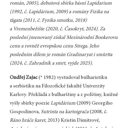
román
, 2005), debutová sbírka básní
Lapidarium
(1992, č.
Lapidárium
, 2009) a romány
Fizika na
tăgata
(2011, č.
Fyzika smutku
, 2018)
a
Vremeubežište
(2020, č.
Časokryt
, 2024). Za
poslední jmenovaný získal Mezinárodní Bookerovu
cenu a rovněž evropskou cenu Strega. Jeho
posledním dílem je román
Gradinaryat i smŭrtta
(2024, č.
Zahradník a smrt
, vyjde 2025).
Ondřej Zajac
(* 1982) vystudoval bulharistiku
a serbistiku na Filozofické fakultě Univerzity
Karlovy. Překládá z bulharštiny a z polštiny, knižně
vyšly sbírky poezie
Lapidárium
(2009) Georgiho
Gospodinova,
Sutrinta na kartoigrača
(2008, č.
Ráno hráče karet
, 2013) Kristin Dimitrové,