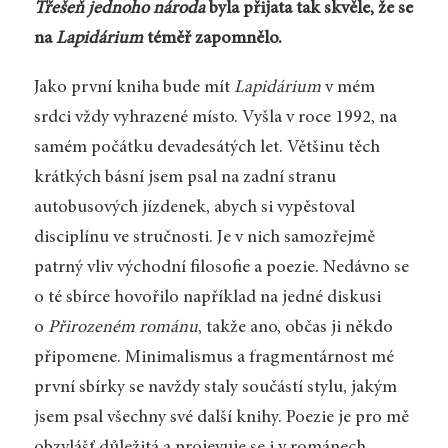
Třešeň jednoho národa
byla přijata tak skvěle, že se
na
Lapidárium
téměř zapomnělo.
Jako první kniha bude mít
Lapidárium
v mém
srdci vždy vyhrazené místo. Vyšla v roce 1992, na
samém počátku devadesátých let. Většinu těch
krátkých básní jsem psal na zadní stranu
autobusových jízdenek, abych si vypěstoval
disciplínu ve stručnosti. Je v nich samozřejmě
patrný vliv východní filosofie a poezie. Nedávno se
o té sbírce hovořilo například na jedné diskusi
o
Přirozeném románu
, takže ano, občas ji někdo
připomene. Minimalismus a fragmentárnost mé
první sbírky se navždy staly součástí stylu, jakým
jsem psal všechny své další knihy. Poezie je pro mě