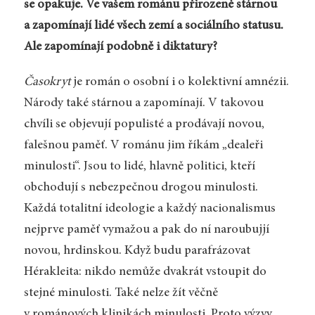
se opakuje. Ve vašem románu přirozeně stárnou
a zapomínají lidé všech zemí a sociálního statusu.
Ale zapomínají podobně i diktatury?
Časokryt
je román o osobní i o kolektivní amnézii.
Národy také stárnou a zapomínají. V takovou
chvíli se objevují populisté a prodávají novou,
falešnou paměť. V románu jim říkám „dealeři
minulosti“. Jsou to lidé, hlavně politici, kteří
obchodují s nebezpečnou drogou minulosti.
Každá totalitní ideologie a každý nacionalismus
nejprve paměť vymažou a pak do ní naroubujjí
novou, hrdinskou. Když budu parafrázovat
Hérakleita: nikdo nemůže dvakrát vstoupit do
stejné minulosti. Také nelze žít věčně
v románových klinikách minulosti. Proto výzvy