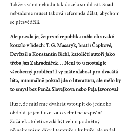
Takže s vámi nebudu tak docela souhlasit. Snad
nebudeme muset taková referenda dělat, abychom
se přesvědčili.
Ale pravda je, že první republika měla obrovské
kouzlo v lidech: T. G. Masaryk, bratři Čapkové,
Devětsil a Konstantin Biebl, katoličtí autoři jako
třeba Jan Zahradníček… Není to u nostalgie
všeobecný problém? I vy máte slabost pro dvacátá
léta, minimálně pokud jde o literaturu, ale mělo by
to smysl bez Penča Slavejkova nebo Peja Javorova?
Iluze, že můžeme dvakrát vstoupit do jednoho
období, je jen iluze, zato velmi nebezpečná.
Začátek století se zdá být velmi podnětný
přinejmenším díky literatuře a kultuře, ale vzdal