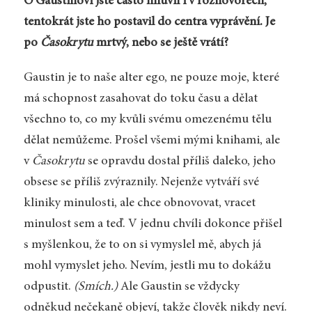
O Gaustinovi jste často mluvil i v rozhovorech,
tentokrát jste ho postavil do centra vyprávění. Je
po
Časokrytu
mrtvý, nebo se ještě vrátí?
Gaustin je to naše alter ego, ne pouze moje, které
má schopnost zasahovat do toku času a dělat
všechno to, co my kvůli svému omezenému tělu
dělat nemůžeme. Prošel všemi mými knihami, ale
v
Časokrytu
se opravdu dostal příliš daleko, jeho
obsese se příliš zvýraznily. Nejenže vytváří své
kliniky minulosti, ale chce obnovovat, vracet
minulost sem a teď. V jednu chvíli dokonce přišel
s myšlenkou, že to on si vymyslel mě, abych já
mohl vymyslet jeho. Nevím, jestli mu to dokážu
odpustit.
(Smích.)
Ale Gaustin se vždycky
odněkud nečekaně objeví, takže člověk nikdy neví.