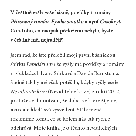
V češtině vyšly vaše básně, povídky i romány
Přirozený román
,
Fyzika smutku
a nyní
Časokryt
.
Co z toho, co naopak přeloženo nebylo, byste
v češtině měl nejraději?
Jsem rád, že jste přeložil moji první básnickou
sbírku
Lapidárium
i že vyšly mé povídky a romány
v překladech Ivany Srbkové a Davida Bernsteina.
Stejně tak by mě však potěšilo, kdyby vyšly eseje
Nevidimite krizi
(Neviditelné krize) z roku 2012,
protože se domnívám, že doba, ve které žijeme,
neustále hledá svá vysvětlení. Stále méně
rozumíme tomu, co se kolem nás tak rychle
odehrává. Moje kniha je o těchto neviditelných