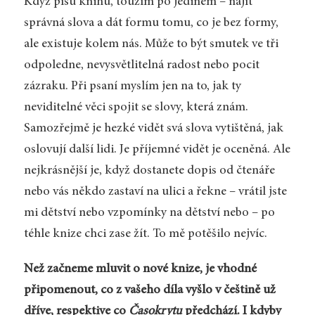
Když píšu knihu, toužím po jediném – najít
správná slova a dát formu tomu, co je bez formy,
ale existuje kolem nás. Může to být smutek ve tři
odpoledne, nevysvětlitelná radost nebo pocit
zázraku. Při psaní myslím jen na to, jak ty
neviditelné věci spojit se slovy, která znám.
Samozřejmě je hezké vidět svá slova vytištěná, jak
oslovují další lidi. Je příjemné vidět je oceněná. Ale
nejkrásnější je, když dostanete dopis od čtenáře
nebo vás někdo zastaví na ulici a řekne – vrátil jste
mi dětství nebo vzpomínky na dětství nebo – po
téhle knize chci zase žít. To mě potěšilo nejvíc.
Než začneme mluvit o nové knize, je vhodné
připomenout, co z vašeho díla vyšlo v češtině už
dříve, respektive co
Časokrytu
předchází. I kdyby