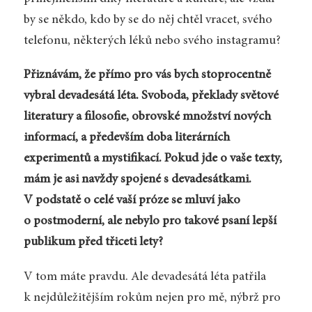
by se někdo, kdo by se do něj chtěl vracet, svého
telefonu, některých léků nebo svého instagramu?
Přiznávám, že přímo pro vás bych stoprocentně
vybral devadesátá léta. Svoboda, překlady světové
literatury a filosofie, obrovské množství nových
informací, a především doba literárních
experimentů a mystifikací. Pokud jde o vaše texty,
mám je asi navždy spojené s devadesátkami.
V podstatě o celé vaší próze se mluví jako
o postmoderní, ale nebylo pro takové psaní lepší
publikum před třiceti lety?
V tom máte pravdu. Ale devadesátá léta patřila
k nejdůležitějším rokům nejen pro mě, nýbrž pro