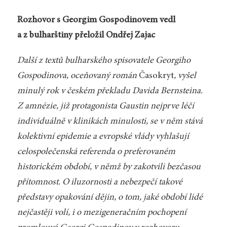
Rozhovor s Georgim Gospodinovem vedl
a z bulharštiny přeložil Ondřej Zajac
Další z textů bulharského spisovatele Georgiho
Gospodinova, oceňovaný román
Časokryt
, vyšel
minulý rok v českém překladu Davida Bernsteina.
Z amnézie, již protagonista Gaustin nejprve léčí
individuálně v klinikách minulosti, se v něm stává
kolektivní epidemie a evropské vlády vyhlašují
celospolečenská referenda o preferovaném
historickém období, v němž by zakotvili bezčasou
přítomnost. O iluzornosti a nebezpečí takové
představy opakování dějin, o tom, jaké období lidé
nejčastěji volí, i o mezigeneračním pochopení