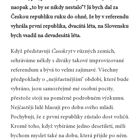
naopak „to by se nikdy nestalo“? Já bych dal za
Českou republiku ruku do ohně, že by v referendu
vyhrála první republika, dvacátá léta, na Slovensku
bych vsadil na devadesátá léta.
Když představuji
Časokryt
v různých zemích,
sehráváme někdy s diváky takové improvizované
referendum a bývá to velmi zajímavé. Všechny
předpoklady o „nejšťastnějším“ období, které bude
vybráno, jsou samozřejmě mé osobní pocity,
přestože stojí na poměrně podrobném výzkumu.
Nejčastěji lidé hlasují pro dobu svého mládí.
Pochybuji, že z první republiky zůstalo dost voličů.
Kromě toho, když vybíráme jedno desetiletí, měli
bychom myslet také na dobu, která přijde po něm.