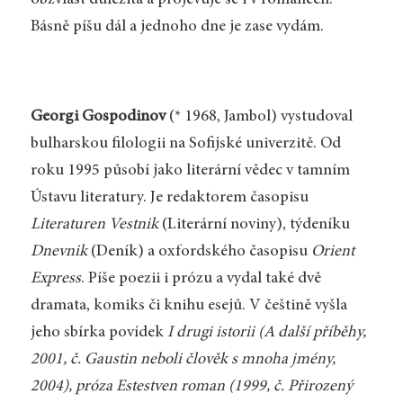
obzvlášť důležitá a projevuje se i v románech.
Básně píšu dál a jednoho dne je zase vydám.
Georgi Gospodinov
(* 1968, Jambol) vystudoval
bulharskou filologii na Sofijské univerzitě. Od
roku 1995 působí jako literární vědec v tamním
Ústavu literatury. Je redaktorem časopisu
Literaturen Vestnik
(Literární noviny), týdeníku
Dnevnik
(Deník) a oxfordského časopisu
Orient
Express
. Píše poezii i prózu a vydal také dvě
dramata, komiks či knihu esejů. V češtině vyšla
jeho sbírka povídek
I drugi istorii (A další příběhy,
2001, č.
Gaustin neboli člověk s mnoha jmény
,
2004), próza
Estestven roman
(1999, č.
Přirozený