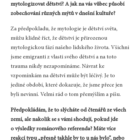
mytologizovat dětství? A jak na vás vůbec působí
zobecňování různých mýtů v dnešní kultuře?
Za předpokladu, že mytologie je dětství světa,
můžu klidně říct, že dětství je přirozenou
mytologickou fází našeho lidského života. Všichni
jsme emigranti z vlasti svého dětství a na toto
trauma nikdy nezapomínáme. Návrat ke
vzpomínkám na dětství může být léčivý. Je to
jediné období, které dokazuje, že jsme přece jen
byli nevinní. Velmi rád o tom přemýšlím a píšu.
Předpokládám, že to slýcháte od čtenářů ze všech
zemí, ale nakolik se s vámi shodují, pokud jde
o výsledky románového referenda? Máte více
reakcí typu „přesně takhle by to u nás bylo“, nebo