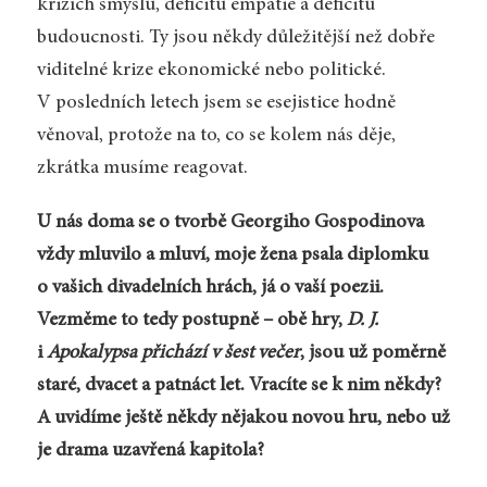
krizích smyslu, deficitu empatie a deficitu
budoucnosti. Ty jsou někdy důležitější než dobře
viditelné krize ekonomické nebo politické.
V posledních letech jsem se esejistice hodně
věnoval, protože na to, co se kolem nás děje,
zkrátka musíme reagovat.
U nás doma se o tvorbě Georgiho Gospodinova
vždy mluvilo a mluví, moje žena psala diplomku
o vašich divadelních hrách, já o vaší poezii.
Vezměme to tedy postupně – obě hry,
D. J.
i
Apokalypsa přichází v šest večer
, jsou už poměrně
staré, dvacet a patnáct let. Vracíte se k nim někdy?
A uvidíme ještě někdy nějakou novou hru, nebo už
je drama uzavřená kapitola?