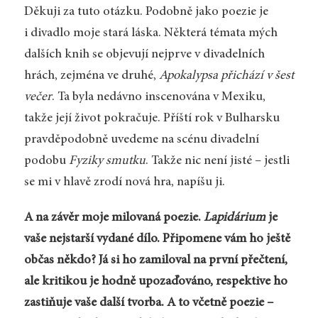
Děkuji za tuto otázku. Podobně jako poezie je
i divadlo moje stará láska. Některá témata mých
dalších knih se objevují nejprve v divadelních
hrách, zejména ve druhé,
Apokalypsa přichází v šest
večer
. Ta byla nedávno inscenována v Mexiku,
takže její život pokračuje. Příští rok v Bulharsku
pravděpodobně uvedeme na scénu divadelní
podobu
Fyziky smutku
. Takže nic není jisté – jestli
se mi v hlavě zrodí nová hra, napíšu ji.
A na závěr moje milovaná poezie.
Lapidárium
je
vaše nejstarší vydané dílo. Připomene vám ho ještě
občas někdo? Já si ho zamiloval na první přečtení,
ale kritikou je hodně upozaďováno, respektive ho
zastiňuje vaše další tvorba. A to včetně poezie –