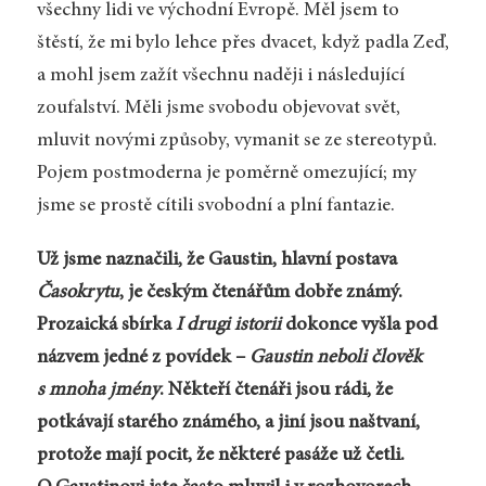
všechny lidi ve východní Evropě. Měl jsem to
štěstí, že mi bylo lehce přes dvacet, když padla Zeď,
a mohl jsem zažít všechnu naději i následující
zoufalství. Měli jsme svobodu objevovat svět,
mluvit novými způsoby, vymanit se ze stereotypů.
Pojem postmoderna je poměrně omezující; my
jsme se prostě cítili svobodní a plní fantazie.
Už jsme naznačili, že Gaustin, hlavní postava
Časokrytu
, je českým čtenářům dobře známý.
Prozaická sbírka
I drugi istorii
dokonce vyšla pod
názvem jedné z povídek –
Gaustin neboli člověk
s mnoha jmény
. Někteří čtenáři jsou rádi, že
potkávají starého známého, a jiní jsou naštvaní,
protože mají pocit, že některé pasáže už četli.