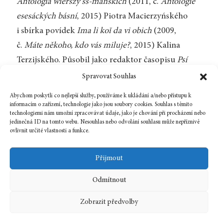
Antologia wierszy ss-mańskich
(2011, č.
Antologie
esesáckých básní
, 2015) Piotra Macierzyńského
i sbírka povídek
Ima li koĭ da vi obich
(2009,
č.
Máte někoho, kdo vás miluje?
, 2015) Kalina
Terzijského. Působil jako redaktor časopisu
Psí
víno
a nakladatelství Petr Štengl. V současnosti
Spravovat Souhlas
pracuje jako učitel češtiny pro cizince se
Abychom poskytli co nejlepší služby, používáme k ukládání a/nebo přístupu k
zaměřením na polské studenty, několik let učil na
informacím o zařízení, technologie jako jsou soubory cookies. Souhlas s těmito
technologiemi nám umožní zpracovávat údaje, jako je chování při procházení nebo
Univerzitě v Lodži.
jedinečná ID na tomto webu. Nesouhlas nebo odvolání souhlasu může nepříznivě
ovlivnit určité vlastnosti a funkce.
Zpět na číslo
Přijmout
Odmítnout
20 května, 2025
In
Rozhovor
Zobrazit předvolby
2025
5
bulharština