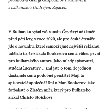
promlouvá Georgi Gospodinov v rozhovoru
s balkanistou Ondřejem Zajacem.
V Bulharsku vyšel váš román
Časokryt
už téměř
před pěti lety, v roce 2020, ale pro české čtenáře
jde o novinku, které samozřejmě největší reklamu
udělalo to, že získala Bookerovu cenu, vůbec první
pro bulharského autora. Jako mladý spisovatel,
student literatury… snil jste o tom, že jednou
dostanete cenu podobné prestiže? Mají to
spisovatelé společné? Sní o Man Bookerovi jako
fotbalisté o Zlatém míči, který pro Bulharsko
získal Christo Stoičkov?