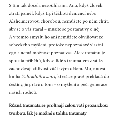
S tím tak docela nesouhlasím. Ano, když člověk
ztratí paměť, když trpí těžkou demencí nebo
Alzheimerovou chorobou, nemůžete po něm chtít,
aby se o vás staral – musíte se postarat vy o něj.
A v tomto smyslu ho ani nemůžete obviňovat ze
sobeckého myšlení, protože nepozná své vlastní
ego a nemá možnost poznat vás. Ale v románu je
spousta příběhů, kdy si lidé s traumatem z války
zachovávají citlivost vůči svým dětem. Moje nová
kniha
Zahradník a smrt
, která se právě překládá do
češtiny, je právě o tom – o myšlení a péči generace
našich rodičů.
Různá traumata se prolínají celou vaší prozaickou
tvorbou. Jak je možné s tolika traumaty