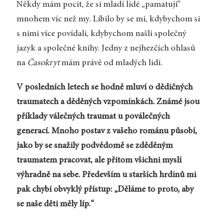
Někdy mám pocit, že si mladí lidé „pamatují“
mnohem víc než my. Líbilo by se mi, kdybychom si
s nimi více povídali, kdybychom našli společný
jazyk a společné knihy. Jedny z nejhezčích ohlasů
na
Časokryt
mám právě od mladých lidí.
V posledních letech se hodně mluví o dědičných
traumatech a děděných vzpomínkách. Známé jsou
příklady válečných traumat u poválečných
generací. Mnoho postav z vašeho románu působí,
jako by se snažily podvědomě se zděděným
traumatem pracovat, ale přitom všichni myslí
výhradně na sebe. Především u starších hrdinů mi
pak chybí obvyklý přístup: „Děláme to proto, aby
se naše děti měly líp.“