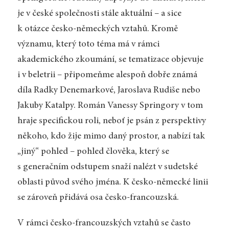
je v české společnosti stále aktuální – a sice
k otázce česko-německých vztahů. Kromě
významu, který toto téma má v rámci
akademického zkoumání, se tematizace objevuje
i v beletrii – připomeňme alespoň dobře známá
díla Radky Denemarkové, Jaroslava Rudiše nebo
Jakuby Katalpy. Román Vanessy Springory v tom
hraje specifickou roli, neboť je psán z perspektivy
někoho, kdo žije mimo daný prostor, a nabízí tak
„jiný“ pohled – pohled člověka, který se
s generačním odstupem snaží nalézt v sudetské
oblasti původ svého jména. K česko-německé linii
se zároveň přidává osa česko-francouzská.
V rámci česko-francouzských vztahů se často