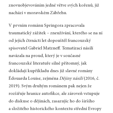
znovuobjevováním jedné větve svých kořenů, již
nachází v moravském Zábřehu.
V prvním románu Springora zpracovala
traumatický zážitek – zneužívání, kterého se na ní
od jejích čtrnácti let dopouštěl francouzský
spisovatel Gabriel Matzneff. Tematizací násilí
navázala na proud, který je v současné
francouzské literatuře silně přítomný, jak
dokládají kupříkladu dnes již slavné romány
Édouarda Louise, zejména
Dějiny násilí
(2016, č.
2019). Svým druhým románem pak nejen že
rozšiřuje hranice autofikce, ale zároveň vstupuje
do diskuse o dějinách, zasazujíc ho do širšího
a složitého historického kontextu střední Evropy