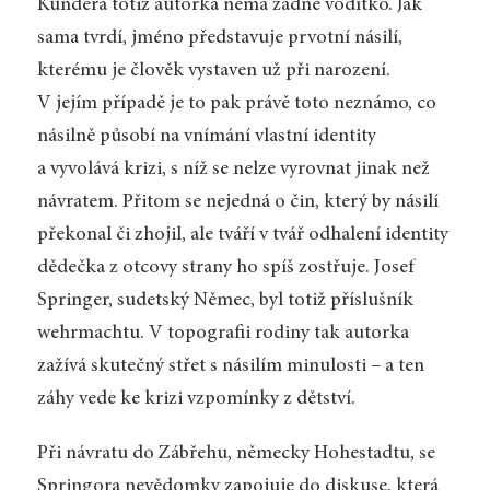
Kundera totiž autorka nemá žádné vodítko. Jak
sama tvrdí, jméno představuje prvotní násilí,
kterému je člověk vystaven už při narození.
V jejím případě je to pak právě toto neznámo, co
násilně působí na vnímání vlastní identity
a vyvolává krizi, s níž se nelze vyrovnat jinak než
návratem. Přitom se nejedná o čin, který by násilí
překonal či zhojil, ale tváří v tvář odhalení identity
dědečka z otcovy strany ho spíš zostřuje. Josef
Springer, sudetský Němec, byl totiž příslušník
wehrmachtu. V topografii rodiny tak autorka
zažívá skutečný střet s násilím minulosti – a ten
záhy vede ke krizi vzpomínky z dětství.
Při návratu do Zábřehu, německy Hohestadtu, se
Springora nevědomky zapojuje do diskuse, která