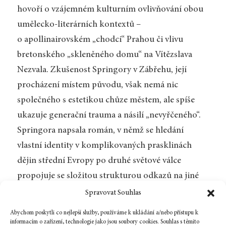
hovoří o vzájemném kulturním ovlivňování obou
umělecko-literárních kontextů –
o apollinairovském „chodci“ Prahou či vlivu
bretonského „skleněného domu“ na Vítězslava
Nezvala. Zkušenost Springory v Zábřehu, její
procházení místem původu, však nemá nic
společného s estetikou chůze městem, ale spíše
ukazuje generační trauma a násilí „nevyřčeného“.
Springora napsala román, v němž se hledání
vlastní identity v komplikovaných prasklinách
dějin střední Evropy po druhé světové válce
propojuje se složitou strukturou odkazů na jiné
autory, kteří své jméno spojili s pojmem
Spravovat Souhlas
„překračování hranic“ – Kafku, Gombrowicze,
Abychom poskytli co nejlepší služby, používáme k ukládání a/nebo přístupu k
Zweiga a Kunderu. Nezbývá než doufat, že se brzy
informacím o zařízení, technologie jako jsou soubory cookies. Souhlas s těmito