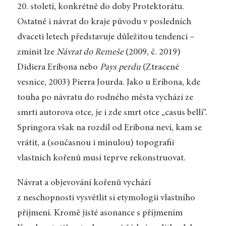
20. století, konkrétně do doby Protektorátu.
Ostatně i návrat do kraje původu v posledních
dvaceti letech představuje důležitou tendenci –
zmínit lze
Návrat do Remeše
(2009, č. 2019)
Didiera Eribona nebo
Pays perdu
(Ztracené
vesnice, 2003) Pierra Jourda. Jako u Eribona, kde
touha po návratu do rodného města vychází ze
smrti autorova otce, je i zde smrt otce „casus belli“.
Springora však na rozdíl od Eribona neví, kam se
vrátit, a (současnou i minulou) topografii
vlastních kořenů musí teprve rekonstruovat.
Návrat a objevování kořenů vychází
z neschopnosti vysvětlit si etymologii vlastního
příjmení. Kromě jisté asonance s příjmením