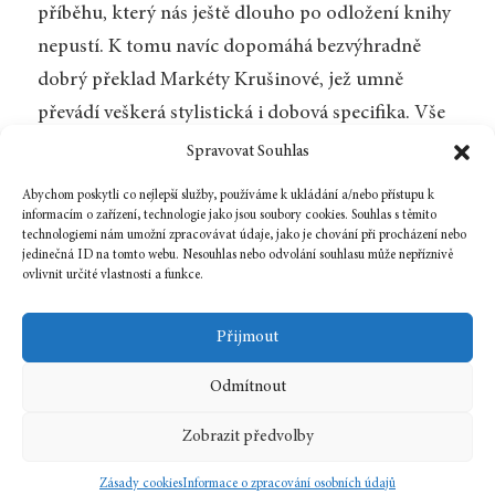
příběhu, který nás ještě dlouho po odložení knihy
nepustí. K tomu navíc dopomáhá bezvýhradně
dobrý překlad Markéty Krušinové, jež umně
převádí veškerá stylistická i dobová specifika. Vše
nevyřčené, vše prožité, ale nesdílené, vše
Spravovat Souhlas
nedokonané zanechává silný prožitek, pocit
Abychom poskytli co nejlepší služby, používáme k ukládání a/nebo přístupu k
smutku a prázdna, který nás po dočtení
informacím o zařízení, technologie jako jsou soubory cookies. Souhlas s těmito
technologiemi nám umožní zpracovávat údaje, jako je chování při procházení nebo
závěrečného dopisu bude ještě dlouho provázet.
jedinečná ID na tomto webu. Nesouhlas nebo odvolání souhlasu může nepříznivě
ovlivnit určité vlastnosti a funkce.
Zpět na číslo
Přijmout
Odmítnout
18 června, 2025
In
Recenze
Zobrazit předvolby
2025
6
francouzština
Zásady cookies
Informace o zpracování osobních údajů