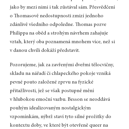
jako by mezi nimi i tak zůstával sám. Přesvědčení
o Thomasově nedostupnosti zmizí jednoho
zdánlivě všedního odpoledne. Thomas pozve
Philippa na oběd a strohým návrhem zahajuje
vztah, který oba poznamená mnohem více, než si
v danou chvíli dokáží představit.
Pozorujeme, jak za zavřenými dveřmi tělocvičny,
skladu na nářadí či chlapeckého pokoje vzniká
pevné pouto založené zprvu na fyzické
přitažlivosti, jež se však postupně mění
v hlubokou emoční vazbu. Besson se neoddává
pouhým idealizovaným nostalgickým
vzpomínkám, nýbrž staví tyto silné prožitky do
kontextu doby, ve které být otevřeně queer na