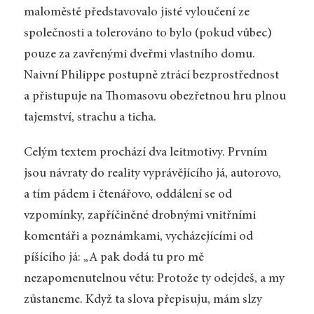
maloměstě představovalo jisté vyloučení ze
společnosti a tolerováno to bylo (pokud vůbec)
pouze za zavřenými dveřmi vlastního domu.
Naivní Philippe postupně ztrácí bezprostřednost
a přistupuje na Thomasovu obezřetnou hru plnou
tajemství, strachu a ticha.
Celým textem prochází dva leitmotivy. Prvním
jsou návraty do reality vyprávějícího já, autorovo,
a tím pádem i čtenářovo, oddálení se od
vzpomínky, zapříčiněné drobnými vnitřními
komentáři a poznámkami, vycházejícími od
píšícího já: „A pak dodá tu pro mě
nezapomenutelnou větu: Protože ty odejdeš, a my
zůstaneme. Když ta slova přepisuju, mám slzy