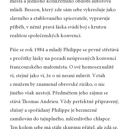
města a jednoho konkrétního období autorova
mládí. Besson, který zde sám sebe vykresluje jako
slavného a etablovaného spisovatele, vypravuje
příběh, v němž pravá láska svádí boj s krutou
realitou společenských konvencí.
Píše se rok 1984 a mladý Philippe se prvně střetává
s prožitky lásky na pozadí neúprosných konvencí
francouzského maloměsta. O své homosexualitě
ví, stejně jako ví, že o ní nesmí mluvit. Vztah
s mužem by znamenal obrovské riziko, o nic
jiného však nestojí. Předmětem jeho zájmu se
stává Thomas Andrieu. Vždy perfektně připravený,
slušný a spořádaný Philippe je bezmezně
zamilován do tajuplného, mlčenlivého chlapce.
Ten kolem sebe má stále skupinu přátel, ale zdá se,