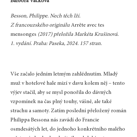
Barbora Vacková
Besson, Philippe. Nech těch lží.
Z francouzského originálu
Arrête avec tes
mensonges
(2017) přeložila Markéta Krušinová.
1. vydání. Praha: Paseka, 2024. 157 stran.
Vše začalo jedním letmým zahlédnutím. Mladý
muž v hotelové hale mizí v davu kolem něj – tento
výjev stačil, aby se mysl ponořila do dávných
vzpomínek na čas plný touhy, vášně, ale také
strachu a samoty. Zatím poslední přeložený román
Philippa Bessona nás zavádí do Francie
osmdesátých let, do jednoho konkrétního malého