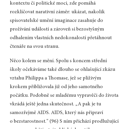
kontextu či politické moci, zde pomáhá
rozklíčovat narativní záměr: ukázat, nakolik
spisovatelské umění imaginace zasahuje do
prožívání událostí a zároveň si bezostyšným
odhalením vlastních nedokonalostí přetáhnout
čtenáře na svou stranu.
Něco kolem se mění. Spolu s koncem střední
školy očekáváme také dlouho se ohlašující zkázu
vztahu Philippa a Thomase, jež se plíživým
krokem přibližovala již od jeho samotného
počátku. Podobně se mladému vypravěči do života
vkrádá ještě jedna skutečnost. „A pak je tu
samozřejmě AIDS. AIDS, který nás připraví
o bezstarostnost.“ (96) S ním přichází prodlužující