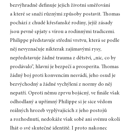
bezvýhradně definuje jejich životní směřování
a které se snaží různými způsoby postavit. Thomas
pochází z chudé křesťanské rodiny, jejíž zásady
jsou pevně spjaty s vírou a rodinnými tradicemi.
Philippe představuje střední vrstvu, která se podle
něj nevyznačuje nikterak zajímavými rysy,
nepředstavuje žádné trauma z dětství, „nic, co by
prodávalo“, hlavní je bezpečí a prosperita. Thomas
žádný boj proti konvencím nesvádí, jeho osud je
bezvýchodný a žádné vychýlení z normy do něj
nepatří. Oproti němu zprvu bojácný, ve finále však
odhodlaný a upřímný Philippe si je sice vědom
reálných hrozeb vyplývajících z jeho postojů
a rozhodnutí, nedokáže však sobě ani svému okolí
lhát o své skutečné identitě. I proto nakonec