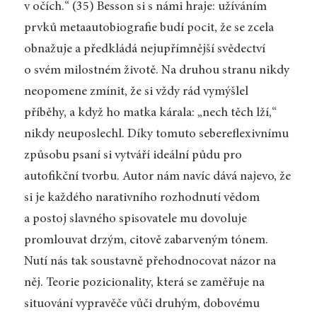
v očích.“ (35) Besson si s námi hraje: užíváním
prvků metaautobiografie budí pocit, že se zcela
obnažuje a předkládá nejupřímnější svědectví
o svém milostném životě. Na druhou stranu nikdy
ne­opomene zmínit, že si vždy rád vymýšlel
příběhy, a když ho matka kárala: „nech těch lží,“
nikdy neuposlechl. Díky tomuto sebereflexivnímu
způsobu psaní si vytváří ideální půdu pro
autofikční tvorbu. Autor nám navíc dává najevo, že
si je každého narativního rozhodnutí vědom
a postoj slavného spisovatele mu dovoluje
promlouvat drzým, citově zabarveným tónem.
Nutí nás tak soustavně přehodnocovat názor na
něj. Teorie pozicionality, která se zaměřuje na
situování vypravěče vůči druhým, dobovému