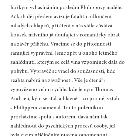
hořkým vyhasínáním poslední Philippovy naděje.
Ačkoli děj předem avizuje fatalitu odloučení
mladých chlapců, při čtení v nás stále zůstává
kousek naivního já doufající v romantický obrat
na závěr příběhu. Vracíme se do přítomnosti
rámující vyprávění. Jsme zpět u onoho letmého
zahlédnutí, kterým se celá vlna vzpomínek dala do
pohybu. Vypravěč se vrací do současnosti, kde
realita nabírá na závažnosti. Vše je čtenáři
vypovězeno velmi rychle: kde je nyní Thomas
Andrieu, kým se stal, a hlavně – co pro něj vztah
s Philippem znamenal. Touto polemikou
procházíme spolu s autorem, dává nám tak
nahlédnout do psychických procesů osoby, jež
byla cizím přičiněním nucena zapomenout