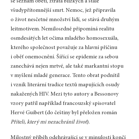
se seznam obětí, ztráta blízkých a stále
všudypřítomnější smrt. Nemoc, jež připravila
o život nesčetné množství lidí, se stává druhým
leitmotivem. Nemilosrdně připomíná realitu
osmdesátých let očima mladého homosexuála,
kterého společnost považuje za hlavní příčinu
i oběť onemocnění. Šířící se epidemie za sebou
zanechává nejen mrtvé, ale také markantní stopu
v myšlení mladé generace. Tento obrat podnítil
i vznik literární tradice textů mapujících osudy
nakažených HIV. Mezi tyto autory a Bessonovy
vzory patřil například francouzský spisovatel
Hervé Guibert (do češtiny byl přeložen román
Příteli, který mi nezachránil život
).
Milostný příběh odehrávající se v minulosti končí