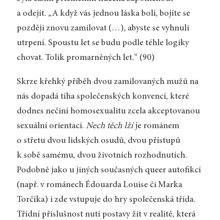
a odejít. „A když vás jednou láska bolí, bojíte se
později znovu zamilovat (…), abyste se vyhnuli
utrpení. Spoustu let se budu podle téhle logiky
chovat. Tolik promarněných let.“ (90)
Skrze křehký příběh dvou zamilovaných mužů na
nás dopadá tíha společenských konvencí, které
dodnes nečiní homosexualitu zcela akceptovanou
sexuální orientací.
Nech těch lží
je románem
o střetu dvou lidských osudů, dvou přístupů
k sobě samému, dvou životních rozhodnutích.
Podobně jako u jiných současných queer autofikcí
(např. v románech Édouarda Louise či Marka
Torčíka) i zde vstupuje do hry společenská třída.
Třídní příslušnost nutí postavy žít v rea­litě, která