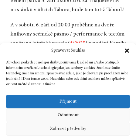
Během pátku 5. září a sobotu 6. září najdete Plav
na stánku v ulicích Tábora, bude tam totiž Tabook!
A v sobotu 6. září od 20:00 proběhne na dvoře
knihovny scénické pásmo / performance k textům
současné lotyšské poezie (
4/2025
) v podání Kamily
Spravovat Souhlas
Schewczukové, Alžběty Knappové a Vojtěcha
Franka.
Abychom poskytli co nejlepší služby, používáme k ukládání a/nebo přístupu k
informacím o zařízení, technologie jako jsou soubory cookies. Souhlas s těmito
technologiemi nám umožní zpracovávat údaje, jako je chování při procházení nebo
Více na stránkách pořadatele
zde
.
jedinečná ID na tomto webu. Nesouhlas nebo odvolání souhlasu může nepříznivě
ovlivnit určité vlastnosti a funkce.
Zpět na číslo
Přijmout
Odmítnout
5 srpna, 2025
In
Čtení
Zobrazit předvolby
2025
4
Čtení