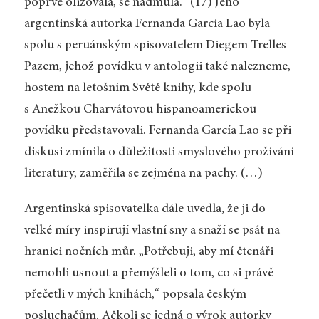
poprvé olizovala, se nadmula.“ (17) Jeho
argentinská autorka Fernanda García Lao byla
spolu s peruánským spisovatelem Diegem Trelles
Pazem, jehož povídku v antologii také nalezneme,
hostem na letošním Světě knihy, kde spolu
s Anežkou Charvátovou hispanoamerickou
povídku představovali. Fernanda García Lao se při
diskusi zmínila o důležitosti smyslového prožívání
literatury, zaměřila se zejména na pachy. (…)
Argentinská spisovatelka dále uvedla, že ji do
velké míry inspirují vlastní sny a snaží se psát na
hranici nočních můr. „Potřebuji, aby mí čtenáři
nemohli usnout a přemýšleli o tom, co si právě
přečetli v mých knihách,“ popsala českým
posluchačům. Ačkoli se jedná o výrok autorky