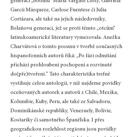
generaci „boomu“ Maria Vargase Llosy, Gabrie­la
Garcíi Márqueze, Carlose Fuentese či Julia
Cortázara, ale také na jejich následovníky,
Bolañovu generaci, jež se proti těmto „otcům“
latinskoamerické literatury vymezovala. Anežka
Charvátová o tomto posunu v tvorbě současných
hispanofonních autorů říká: „Po fázi odmítání
přichází prohloubení pochopení a rozvinuté
do(pře)tvoření.“ Tato charakteristika trefně
vystihuje celou antologii, v níž najdeme povídky
oceňovaných autorek a autorů z Chile, Mexika,
Kolumbie, Kuby, Peru, ale také ze Salvadoru,
Dominikánské republiky, Venezuely, Bolívie,
Kostariky či samotného Španělska. I přes
geografickou rozlehlost regionu jsou povídky