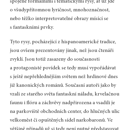
spojené formálními i tematickými rysy, ať už jde
o všudypřítomnou lyričnost, mnohoznačnost,
nebo těžko interpretovatelné obrazy mísící se
s fantaskními prvky.
Tyto rysy, pocházející z hispanoamerické tradice,
jsou ovšem prezentovány jinak, než jsou čtenáři
zvyklí. Jsou totiž zasazeny do současnosti
a protagonisté povídek se tedy musí vypořádávat
s ještě nepřehlednějším světem než hrdinové dnes
již kanonických románů. Současní autoři jako by
vzali ze starého světa fantaskní náladu, krvelačnou
faunu i flóru a záchvěvy nadpřirozena a vsadili je
na parkoviště obchodních center, do hlučných ulic
velkoměst či opuštěných sídel narkobaronů. Ve
většině případů už si tedy není nutné představovat