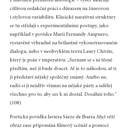
z hlavních předností antologie – výběr ukazuje
citlivou redakční práci s důrazem na žánrovou
i stylovou variabilitu. Klasické narativní struktury
se tu střídají s experimentálními postupy, jako
například v povídce Maríi Fernandy Ampuero,
vystavěné výhradně na brilantně vykonstruovaném
dialogu, nebo v neobvyklém textu Laury Chivite,
který je psán v imperativu: „Seznam se s ní těsně
předtím, než jí bude dvacet. Ať je to náhodou, ať ti
ji představí nějaký společný známý. Anebo ne,
radši si ji nejdřív všimni na nějaké párty a udělej
všechno pro to, aby ses k ní dostal. Dosáhni toho.“
(108)
Poetická povídka Javiera Sáeze de Ibarra
Muž věší
obraz
zase připomíná filmový scénář a pomocí