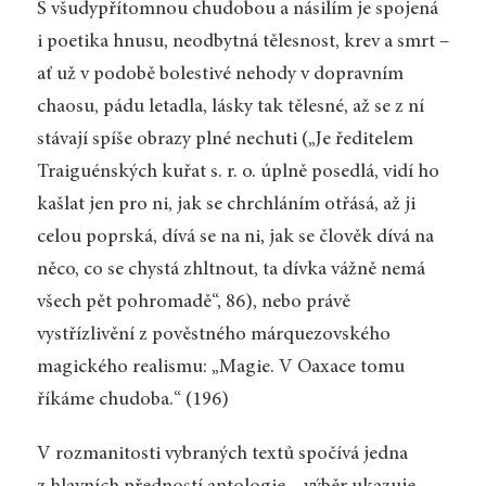
S všudypřítomnou chudobou a násilím je spojená
i poetika hnusu, neodbytná tělesnost, krev a smrt –
ať už v podobě bolestivé nehody v dopravním
chaosu, pádu letadla, lásky tak tělesné, až se z ní
stávají spíše obrazy plné nechuti („Je ředitelem
Traiguénských kuřat s. r. o. úplně posedlá, vidí ho
kašlat jen pro ni, jak se chrchláním otřásá, až ji
celou poprská, dívá se na ni, jak se člověk dívá na
něco, co se chystá zhltnout, ta dívka vážně nemá
všech pět pohromadě“, 86), nebo právě
vystřízlivění z pověstného márquezovského
magického realismu: „Magie. V Oaxace tomu
říkáme chudoba.“ (196)
V rozmanitosti vybraných textů spočívá jedna