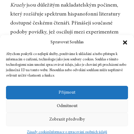
Kruely
jsou důležitým nakladatelským počinem,
který rozšiřuje spektrum hispanofonní literatury
dostupné českému čtenáři. Přinášejí současné
podoby povídky, jež oscilují mezi experimentem
a syrovou reflexí reality, mezi intimitou a násilím.
Spravovat Souhlas
Antologie zároveň dokládá, že je hispanofonní
Abychom poskytli co nejlepší služby, používáme k ukládání a/nebo přístupu k
literatura prostorem, v němž se rozléhají nové,
informacím o zařízení, technologie jako jsou soubory cookies. Souhlas s těmito
technologiemi nám umožní zpracovávat údaje, jako je chování při procházení nebo
současné a talentované hlasy.
jedinečná ID na tomto webu. Nesouhlas nebo odvolání souhlasu může nepříznivě
ovlivnit určité vlastnosti a funkce.
Zpět na číslo
Přijmout
Odmítnout
22 října, 2025
In
Recenze
Zobrazit předvolby
2025
8
španělština
Zásady cookies
Informace o zpracování osobních údajů