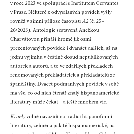
v roce 2023 ve spolupráci s Institutem Cervantes
v Praze. Některé z odvysílaných povídek vyšly
rovněž v zimní příloze časopisu
A2
(č. 25–
26/2023). Antologie sestavená Anežkou
Charvátovou přináší kromě již osmi
prezentovaných povídek i dvanáct dalších, až na
jednu výjimku v češtině dosud nepublikovaných
autorek a autorů, a to ve zdařilých překladech
renomovaných překladatelek a překladatelů ze
španělštiny. Dvacet podmanivých povídek v sobě
má vše, co od nich čtenář znalý hispanoamerické
literatury může čekat – a ještě mnohem víc.
Kruely
volně navazují na tradici hispanofonní
literatury, zejména pak té hispanoamerické, na