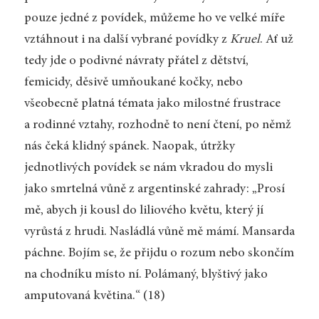
pouze jedné z povídek, můžeme ho ve velké míře
vztáhnout i na další vybrané povídky z
Kruel
. Ať už
tedy jde o podivné návraty přátel z dětství,
femicidy, děsivě umňoukané kočky, nebo
všeobecně platná témata jako milostné frustrace
a rodinné vztahy, rozhodně to není čtení, po němž
nás čeká klidný spánek. Naopak, útržky
jednotlivých povídek se nám vkradou do mysli
jako smrtelná vůně z argentinské zahrady: „Prosí
mě, abych ji kousl do liliového květu, který jí
vyrůstá z hrudi. Nasládlá vůně mě mámí. Mansarda
páchne. Bojím se, že přijdu o rozum nebo skončím
na chodníku místo ní. Polámaný, blyštivý jako
amputovaná květina.“ (18)