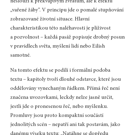
neslouží k překvapivým zvratům, ale k efektu
„vařené žáby“. V principu jde o pomalé stupňování
zobrazované životní situace. Hlavní
charakteristikou této naléhavosti je plíživost
a pozvolnost – každá pasáž popisuje drobný posun
v pravidlech světa, myšlení lidí nebo Eilish
samotné.
Na tomto efektu se podílí i formální podoba
textu – kapitoly tvoří dlouhé odstavce, které jsou
oddělovány vynechaným řádkem. Přímá řeč není
značena uvozovkami, leckdy nelze jasně určit,
jestli jde o pronesenou řeč, nebo myšlenku.
Promluvy jsou proto kompaktní součástí
jednolitých scén – nepatří ani tak postavám, jako
danému výseku textu: „Natáhne se dopředu