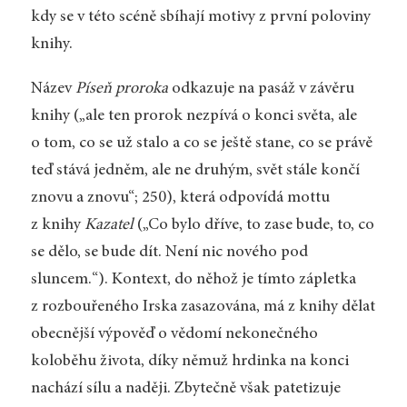
kdy se v této scéně sbíhají motivy z první poloviny
knihy.
Název
Píseň proroka
odkazuje na pasáž v závěru
knihy („ale ten prorok nezpívá o konci světa, ale
o tom, co se už stalo a co se ještě stane, co se právě
teď stává jedněm, ale ne druhým, svět stále končí
znovu a znovu“; 250), která odpovídá mottu
z knihy
Kazatel
(„Co bylo dříve, to zase bude, to, co
se dělo, se bude dít. Není nic nového pod
sluncem.“). Kontext, do něhož je tímto zápletka
z rozbouřeného Irska zasazována, má z knihy dělat
obecnější výpověď o vědomí nekonečného
koloběhu života, díky němuž hrdinka na konci
nachází sílu a naději. Zbytečně však patetizuje