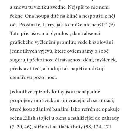
a znovu tu vizitku zvedne. Nejspíš to nic není,
řekne. Ona houpá dítě na klíně a nespouští z něj
oči. Prosím tě, Larry, jak to může nic nebýt?“ (9)
Tato přerušovaná plynulost, daná absencí
grafického vyčlenění promluv, vede k izolování
jednotlivých výjevů, které ovšem samy o sobě
sugerují překotnost či návaznost dění, myšlenek,
představ i řeči, a budují tak napětí a udržují
čtenářovu pozornost.
Jednotlivé epizody knihy jsou nenápadně
propojeny motivickou sítí vracejících se situa­cí,
které jsou zdánlivě banální. Jako refrén se opakuje
scéna Eilish stojící u okna a nahlížející do zahrady
(7, 20, 46), stížnost na tlačící boty (98, 124, 171,