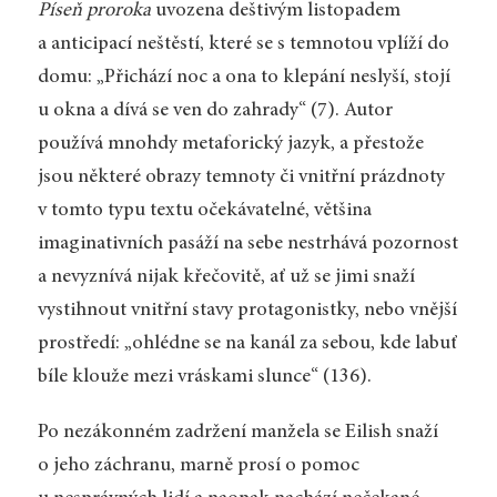
Píseň proroka
uvozena deštivým listopadem
a anticipací neštěstí, které se s temnotou vplíží do
domu: „Přichází noc a ona to klepání neslyší, stojí
u okna a dívá se ven do zahrady“ (7). Autor
používá mnohdy metaforický jazyk, a přestože
jsou některé obrazy temnoty či vnitřní prázdnoty
v tomto typu textu očekávatelné, většina
imaginativních pasáží na sebe nestrhává pozornost
a nevyznívá nijak křečovitě, ať už se jimi snaží
vystihnout vnitřní stavy protagonist­ky, nebo vnější
prostředí: „ohlédne se na kanál za sebou, kde labuť
bíle klouže mezi vráskami slunce“ (136).
Po nezákonném zadržení manžela se Eilish snaží
o jeho záchranu, marně prosí o pomoc