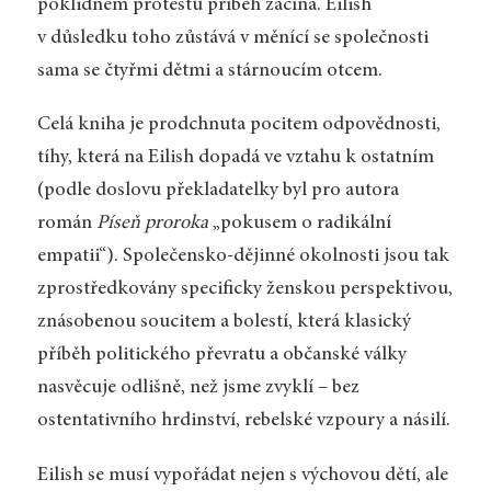
poklidném protestu příběh začíná. Eilish
v důsledku toho zůstává v měnící se společnosti
sama se čtyřmi dětmi a stárnoucím otcem.
Celá kniha je prodchnuta pocitem odpovědnosti,
tíhy, která na Eilish dopadá ve vztahu k ostatním
(podle doslovu překladatelky byl pro autora
román
Píseň proroka
„pokusem o radikální
empatii“). Společensko-dějinné okolnosti jsou tak
zprostředkovány specificky ženskou perspektivou,
znásobenou soucitem a bolestí, která klasický
příběh politického převratu a občanské války
nasvěcuje odlišně, než jsme zvyklí – bez
ostentativního hrdinství, rebelské vzpoury a násilí.
Eilish se musí vypořádat nejen s výchovou dětí, ale