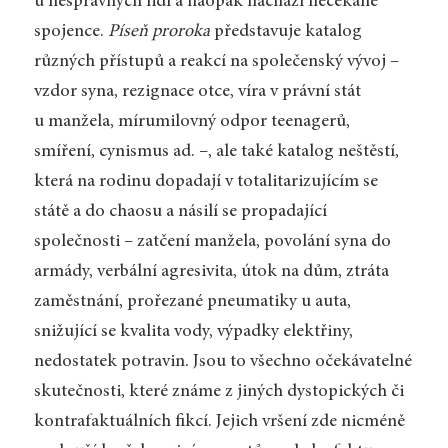
u nesprávných lidí a naopak nachází nečekané
spojence.
Píseň proroka
představuje katalog
různých přístupů a reakcí na společenský vývoj –
vzdor syna, rezignace otce, víra v právní stát
u manžela, mírumilovný odpor teenagerů,
smíření, cynismus ad. –, ale také katalog neštěstí,
která na rodinu dopadají v totalitarizujícím se
státě a do chaosu a násilí se propadající
společnosti – zatčení manžela, povolání syna do
armády, verbální agresivita, útok na dům, ztráta
zaměstnání, prořezané pneumatiky u auta,
snižující se kvalita vody, výpadky elektřiny,
nedostatek potravin. Jsou to všechno očekávatelné
skutečnosti, které známe z jiných dystopických či
kontrafaktuálních fikcí. Jejich vršení zde nicméně