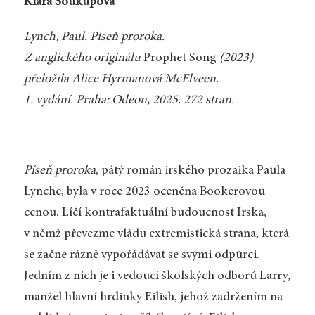
Klára Soukupová
Lynch, Paul. Píseň proroka.
Z anglického originálu
Prophet Song
(2023)
přeložila Alice Hyrmanová McElveen.
1. vydání. Praha: Odeon, 2025. 272 stran.
Píseň proroka
, pátý román irského prozaika Paula
Lynche, byla v roce 2023 oceněna Bookerovou
cenou. Líčí kontrafaktuální budoucnost Irska,
v němž převezme vládu extremistická strana, která
se začne rázně vypořádávat se svými odpůrci.
Jedním z nich je i vedoucí školských odborů Larry,
manžel hlavní hrdinky Eilish, jehož zadržením na