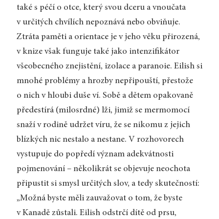
také s péčí o otce, který svou dceru a vnoučata
v určitých chvílích nepoznává nebo obviňuje.
Ztráta paměti a orientace je v jeho věku přirozená,
v knize však funguje také jako intenzifikátor
všeobecného znejistění, izolace a paranoie. Eilish si
mnohé problémy a hrozby nepřipouští, přestože
o nich v hloubi duše ví. Sobě a dětem opakovaně
předestírá (milosrdné) lži, jimiž se mermomocí
snaží v rodině udržet víru, že se nikomu z jejich
blízkých nic nestalo a nestane. V rozhovorech
vystupuje do popředí význam adekvátnosti
pojmenování – několikrát se objevuje neochota
připustit si smysl určitých slov, a tedy skutečností:
„Možná byste měli zauvažovat o tom, že byste
v Kanadě zůstali. Eilish odstrčí dítě od prsu,