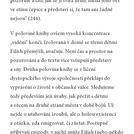
pozoruje a cítí, jak se jí svírá hruď, hledá jeho oči
ve stínu čepice a představí si, že tam ani žádné
nejsou“ (244).
V polovině knihy ovšem vysoká koncentrace
„vidění“ končí. Izolovaná v domě se třemi dětmi
Eilish přemýšlí, uvažuje. Není čas a prostor na
pozorování a do textu více vstupují představy
a sny. Druhá polovina knihy se z líčení
dystopického vývoje společnosti překlápí do
vyprávění o životě v občanské válce. Sledujeme
tedy především její úvahy, jak přežít s dětmi
a otcem na druhé straně města v době bojů. Už
nejde o utahování šroubů, ale o holou existenci
a otázku, zda emigrovat, či zůstat. Postupně
přibývají epizody, v nichž může Eilish (nebo někdo