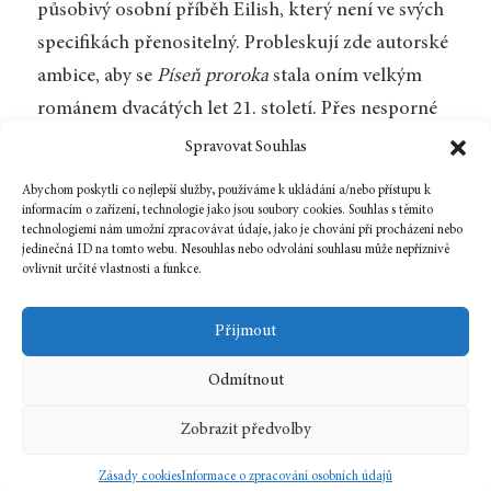
působivý osobní příběh Eilish, který není ve svých
specifikách přenositelný. Probleskují zde autorské
ambice, aby se
Píseň proroka
stala oním velkým
románem dvacátých let 21. století. Přes nesporné
kvality knihy, které jí zajistily Bookerovu cenu,
Spravovat Souhlas
nicméně takové nesporné výše nedosahuje. Dává
Abychom poskytli co nejlepší služby, používáme k ukládání a/nebo přístupu k
však dobrý důvod s nadějí čekat na další Lynchovy
informacím o zařízení, technologie jako jsou soubory cookies. Souhlas s těmito
technologiemi nám umožní zpracovávat údaje, jako je chování při procházení nebo
romány, které snad budou přeloženy do češtiny.
jedinečná ID na tomto webu. Nesouhlas nebo odvolání souhlasu může nepříznivě
ovlivnit určité vlastnosti a funkce.
Zpět na číslo
Přijmout
Odmítnout
21 listopadu, 2025
In
Recenze
Zobrazit předvolby
2025
9
angličtina
Zásady cookies
Informace o zpracování osobních údajů