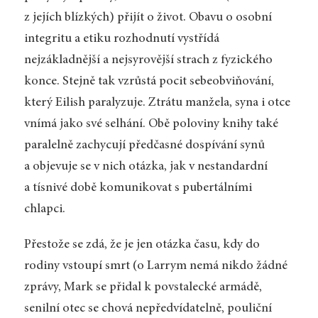
z jejích blízkých) přijít o život. Obavu o osobní
integritu a etiku rozhodnutí vystřídá
nejzákladnější a nejsyrovější strach z fyzického
konce. Stejně tak vzrůstá pocit sebeobviňování,
který Eilish paralyzuje. Ztrátu manžela, syna i otce
vnímá jako své selhání. Obě poloviny knihy také
paralelně zachycují předčasné dospívání synů
a objevuje se v nich otázka, jak v nestandardní
a tísnivé době komunikovat s pubertálními
chlapci.
Přestože se zdá, že je jen otázka času, kdy do
rodiny vstoupí smrt (o Larrym nemá nikdo žádné
zprávy, Mark se přidal k povstalecké armádě,
senilní otec se chová nepředvídatelně, pouliční