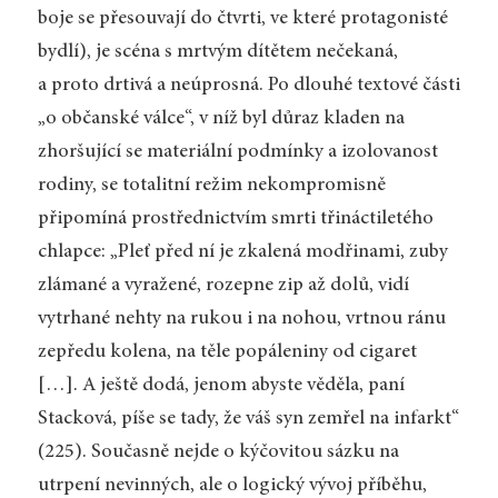
boje se přesouvají do čtvrti, ve které protagonisté
bydlí), je scéna s mrtvým dítětem nečekaná,
a proto drtivá a neúprosná. Po dlouhé textové části
„o občanské válce“, v níž byl důraz kladen na
zhoršující se materiální podmínky a izolovanost
rodiny, se totalitní režim nekompromisně
připomíná prostřednictvím smrti třináctiletého
chlapce: „Pleť před ní je zkalená modřinami, zuby
zlámané a vyražené, rozepne zip až dolů, vidí
vytrhané nehty na rukou i na nohou, vrtnou ránu
zepředu kolena, na těle popáleniny od cigaret
[…]. A ještě dodá, jenom abyste věděla, paní
Stacková, píše se tady, že váš syn zemřel na infarkt“
(225). Současně nejde o kýčovitou sázku na
utrpení nevinných, ale o logický vývoj příběhu,