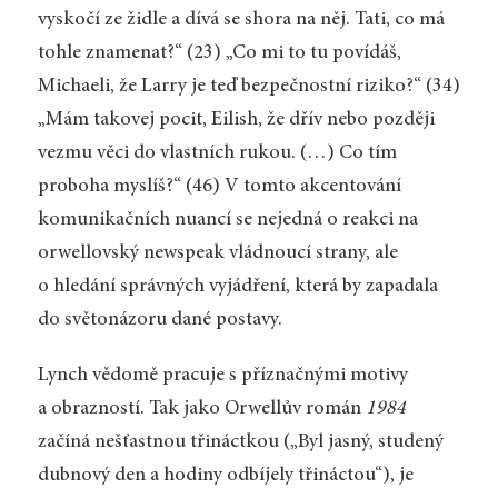
vyskočí ze židle a dívá se shora na něj. Tati, co má
tohle znamenat?“ (23) „Co mi to tu povídáš,
Michaeli, že Larry je teď bezpečnostní riziko?“ (34)
„Mám takovej pocit, Eilish, že dřív nebo později
vezmu věci do vlastních rukou. (…) Co tím
proboha myslíš?“ (46) V tomto akcentování
komunikačních nuancí se nejedná o reakci na
orwellovský newspeak vládnoucí strany, ale
o hledání správných vyjádření, která by zapadala
do světonázoru dané postavy.
Lynch vědomě pracuje s příznačnými motivy
a obrazností. Tak jako Orwellův román
1984
začíná nešťastnou třináctkou („Byl jasný, studený
dubnový den a hodiny odbíjely třináctou“), je