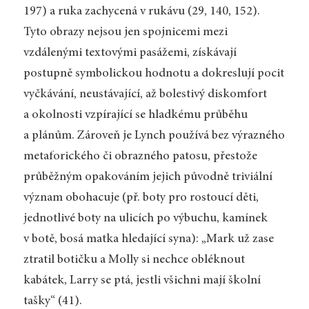
197) a ruka zachycená v rukávu (29, 140, 152).
Tyto obrazy nejsou jen spojnicemi mezi
vzdálenými textovými pasážemi, získávají
postupně symbolickou hodnotu a dokreslují pocit
vyčkávání, neustávající, až bolestivý diskomfort
a okolnosti vzpírající se hladkému průběhu
a plánům. Zároveň je Lynch používá bez výrazného
metaforického či obrazného patosu, přestože
průběžným opakováním jejich původně triviální
význam obohacuje (př. boty pro rostoucí děti,
jednotlivé boty na ulicích po výbuchu, kamínek
v botě, bosá matka hledající syna): „Mark už zase
ztratil botičku a Molly si nechce obléknout
kabátek, Larry se ptá, jestli všichni mají školní
tašky“ (41).