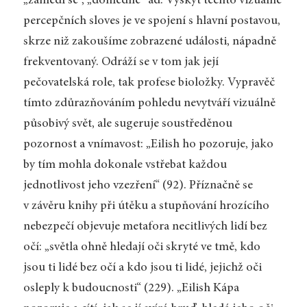
„zahledí se“, „dohlédne“ ad. Výskyt těchto vizuálně
percepčních sloves je ve spojení s hlavní postavou,
skrze niž zakoušíme zobrazené události, nápadně
frekventovaný. Odráží se v tom jak její
pečovatelská role, tak profese bioložky. Vypravěč
tímto zdůrazňováním pohledu nevytváří vizuálně
působivý svět, ale sugeruje soustředěnou
pozornost a vnímavost: „Eilish ho pozoruje, jako
by tím mohla dokonale vstřebat každou
jednotlivost jeho vzezření“ (92). Příznačně se
v závěru knihy při útěku a stupňování hrozícího
nebezpečí objevuje metafora necitlivých lidí bez
očí: „světla ohně hledají oči skryté ve tmě, kdo
jsou ti lidé bez očí a kdo jsou ti lidé, jejichž oči
osleply k budoucnosti“ (229). „Eilish Kápa