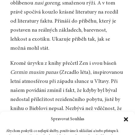
oblíbenou
nasi goreng
, smaženou rýži. A v tom
právě spočívá kouzlo krásné literatury na rozdíl
od literatury faktu. Přináší do příběhu, který je
postaven na reálných základech, barevnost,
lehkost a exotiku. Ukazuje příběh tak, jak se
možná mohl stát.
Kromě úryvku z knihy přečetl Zen i svou báseň
Cermin musim panas
(Zrcadlo léta), inspirovanou
letní atmosférou při západu slunce u Vltavy. Při
našem povídání zmínil i fakt, že kdyby byl býval
nedostal příležitost rezidenčního pobytu, jistě by
knihu o Bieblovi nepsal. Nezbývá než vděčnost, že
takové programy existují. Číst Biebla na Jávě je
Spravovat Souhlas
jako jít na rande s básníkovou múzou. Jaké asi
Abychom poskytli co nejlepší služby, používáme k ukládání a/nebo přístupu k