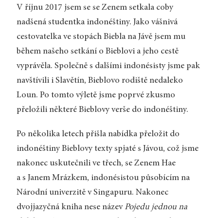
V říjnu 2017 jsem se se Zenem setkala coby
nadšená studentka indonéštiny. Jako vášnivá
cestovatelka ve stopách Biebla na Jávě jsem mu
během našeho setkání o Bieblovi a jeho cestě
vyprávěla. Společně s dalšími indonésisty jsme pak
navštívili i Slavětín, Bieblovo rodiště nedaleko
Loun. Po tomto výletě jsme poprvé zkusmo
přeložili některé Bieblovy verše do indonéštiny.
Po několika letech přišla nabídka přeložit do
indonéštiny Bieblovy texty spjaté s Jávou, což jsme
nakonec uskutečnili ve třech, se Zenem Hae
a s Janem Mrázkem, indonésistou působícím na
Národní univerzitě v Singapuru. Nakonec
dvojjazyčná kniha nese název
Pojedu jednou na