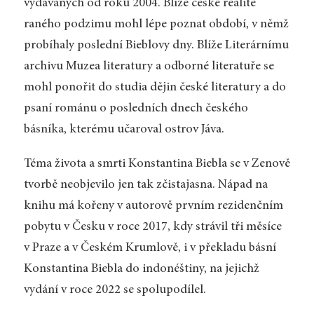
vydávaných od roku 2004. Blíže české realitě
raného podzimu mohl lépe poznat období, v němž
probíhaly poslední Bieblovy dny. Blíže Literárnímu
archivu Muzea literatury a odborné literatuře se
mohl ponořit do studia dějin české literatury a do
psaní románu o posledních dnech českého
básníka, kterému učaroval ostrov Jáva.
Téma života a smrti Konstantina Biebla se v Zenově
tvorbě neobjevilo jen tak zčistajasna. Nápad na
knihu má kořeny v autorově prvním rezidenčním
pobytu v Česku v roce 2017, kdy strávil tři měsíce
v Praze a v Českém Krumlově, i v překladu básní
Konstantina Biebla do indonéštiny, na jejichž
vydání v roce 2022 se spolupodílel.