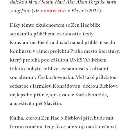
dalekou Jávu / Suatu Hari Aku Akan Pergi ke Jawa
yang Jauh
(viz
minirecenzi
v
Plavu
2/2023).
Díky těmto zkušenostem se Zen Hae blíže
seznámil s příběhem, osobností a texty
Konstantina Biebla a dostal nápad přihlásit se do
konkurzu v rámci projektu Praha město literatury,
který probíhá pod záštitou UNESCO. Během
tohoto pobytu se blíže seznamoval s kulisami
socialismu v Československu. Měl také příležitost
setkat se s Jarmilou Konrádovou, dcerou Bieblova
nejlepšího přítele, spisovatele Karla Konráda,
a navštívit opět Slavětín.
Kniha, kterou Zen Hae o Bieblovi píše, bude mít
formu románu, tedy fikce, ale stojí na skutečnosti.