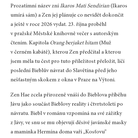
Prozatímní název zní
Ikaros Mati Sendirian
(Ikaros
umírá sám) a Zen jej plánuje co nevidět dokončit
a ještě v roce 2026 vydat. 23. října proběhl
v pražské Městské knihovně večer s autorským
čtením. Kapitola
Orang berjaket hitam
(Muž
v černém kabátě), kterou Zen předčítal a kterou
jsem měla tu čest pro tuto příležitost přeložit, líčí
poslední Bieblův návrat do Slavětína před jeho
nešťastným skokem z okna v Praze na Výtoni.
Zen Hae zcela přirozeně vnáší do Bieblova příběhu
Jávu jako součást Bieblovy reality i čtvrtstoletí po
návratu. Biebl v románu vzpomíná na své zážitky
z Jávy, ve snu se mu objevují děsivé javánské masky
a maminka Hermína doma vaří „Kosťovu“