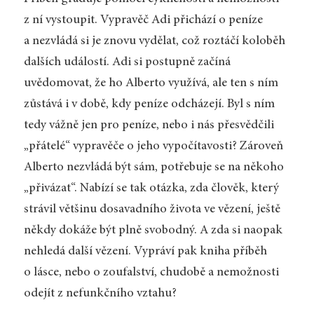
z ní vystoupit. Vypravěč Adi přichází o peníze
a nezvládá si je znovu vydělat, což roztáčí koloběh
dalších událostí. Adi si postupně začíná
uvědomovat, že ho Alberto využívá, ale ten s ním
zůstává i v době, kdy peníze odcházejí. Byl s ním
tedy vážně jen pro peníze, nebo i nás přesvědčili
„přátelé“ vypravěče o jeho vypočítavosti? Zároveň
Alberto nezvládá být sám, potřebuje se na někoho
„přivázat“. Nabízí se tak otázka, zda člověk, který
strávil většinu dosavadního života ve vězení, ještě
někdy dokáže být plně svobodný. A zda si naopak
nehledá další vězení. Vypráví pak kniha příběh
o lásce, nebo o zoufalství, chudobě a nemožnosti
odejít z nefunkčního vztahu?