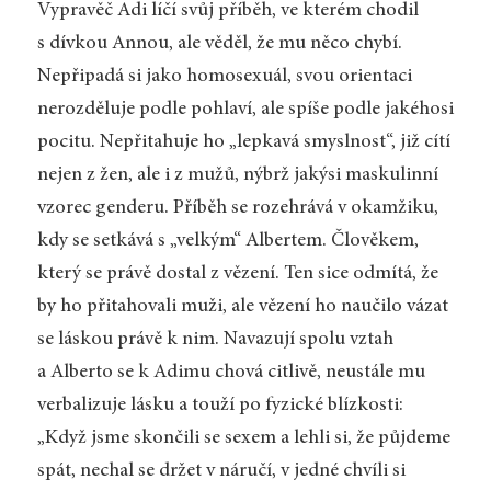
Vypravěč Adi líčí svůj příběh, ve kterém chodil
s dívkou Annou, ale věděl, že mu něco chybí.
Nepřipadá si jako homosexuál, svou orientaci
nerozděluje podle pohlaví, ale spíše podle jakéhosi
pocitu. Nepřitahuje ho „lepkavá smyslnost“, již cítí
nejen z žen, ale i z mužů, nýbrž jakýsi maskulinní
vzorec genderu. Příběh se rozehrává v okamžiku,
kdy se setkává s „velkým“ Albertem. Člověkem,
který se právě dostal z vězení. Ten sice odmítá, že
by ho přitahovali muži, ale vězení ho naučilo vázat
se láskou právě k nim. Navazují spolu vztah
a Alberto se k Adimu chová citlivě, neustále mu
verbalizuje lásku a touží po fyzické blízkosti:
„Když jsme skončili se sexem a lehli si, že půjdeme
spát, nechal se držet v náručí, v jedné chvíli si