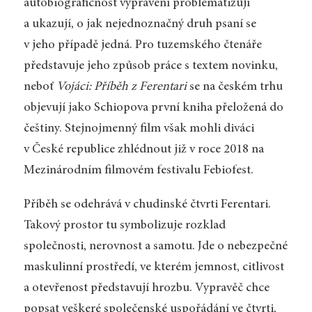
autobiografičnost vyprávění problematizují
a ukazují, o jak nejednoznačný druh psaní se
v jeho případě jedná. Pro tuzemského čtenáře
představuje jeho způsob práce s textem novinku,
neboť
Vojáci: Příběh z Ferentari
se na českém trhu
objevují jako Schiopova první kniha přeložená do
češtiny. Stejnojmenný film však mohli diváci
v České republice zhlédnout již v roce 2018 na
Mezinárodním filmovém festivalu Febiofest.
Příběh se odehrává v chudinské čtvrti Ferentari.
Takový prostor tu symbolizuje rozklad
společnosti, nerovnost a samotu. Jde o nebezpečné
maskulinní prostředí, ve kterém jemnost, citlivost
a otevřenost představují hrozbu. Vypravěč chce
popsat veškeré společenské uspořádání ve čtvrti,