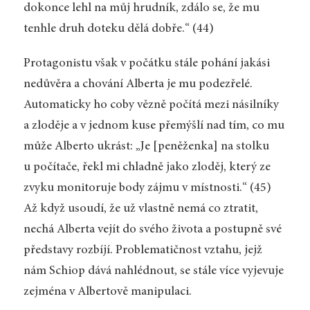
dokonce lehl na můj hrudník, zdálo se, že mu
tenhle druh doteku dělá dobře.“ (44)
Protagonistu však v počátku stále pohání jakási
nedůvěra a chování Alberta je mu podezřelé.
Automaticky ho coby vězně počítá mezi násilníky
a zloděje a v jednom kuse přemýšlí nad tím, co mu
může Alberto ukrást: „Je [peněženka] na stolku
u počítače, řekl mi chladně jako zloděj, který ze
zvyku monitoruje body zájmu v místnosti.“ (45)
Až když usoudí, že už vlastně nemá co ztratit,
nechá Alberta vejít do svého života a postupně své
představy rozbíjí. Problematičnost vztahu, jejž
nám Schiop dává nahlédnout, se stále více vyjevuje
zejména v Albertově manipulaci.