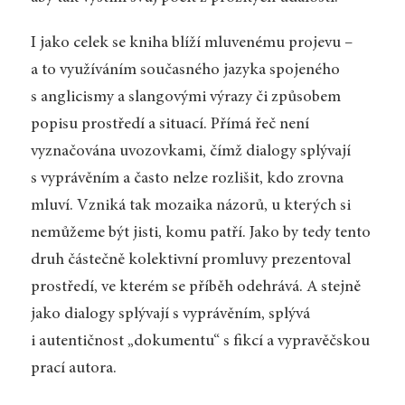
I jako celek se kniha blíží mluvenému projevu –
a to využíváním současného jazyka spojeného
s anglicismy a slangovými výrazy či způsobem
popisu prostředí a situací. Přímá řeč není
vyznačována uvozovkami, čímž dialogy splývají
s vyprávěním a často nelze rozlišit, kdo zrovna
mluví. Vzniká tak mozaika názorů, u kterých si
nemůžeme být jisti, komu patří. Jako by tedy tento
druh částečně kolektivní promluvy prezentoval
prostředí, ve kterém se příběh odehrává. A stejně
jako dialogy splývají s vyprávěním, splývá
i autentičnost „dokumentu“ s fikcí a vypravěčskou
prací autora.