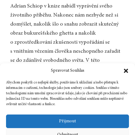
Adrian Schiop v knize nabídl vyprávění svého
životního příběhu. Nakonec nám nezbyde než si
domýšlet, nakolik šlo o snahu zobrazit skutečný
obraz bukurešťského ghetta a nakolik
o zprostředkování zkušenosti vypořádání se
s vnitřním vězením člověka neschopného zařadit
se do zdánlivě svobodného světa. V této
mnohoznačnosti a žánrové neostrosti se však
Spravovat Souhlas
skrývá krása Schiopovy narace. A my můžeme
Abychom poskytli co nejlepší služby, používáme k ukládání a/nebo přístupu k
pouze doufat v další překlady jeho děl a otevírání
informacím o zařízení, technologie jako jsou soubory cookies. Souhlas s těmito
technologiemi nám umožní zpracovávat údaje, jako je chování při procházení nebo
nových pohledů na svět a vyprávění o něm.
jedinečná ID na tomto webu. Nesouhlas nebo odvolání souhlasu může nepříznivě
ovlivnit určité vlastnosti a funkce.
Zpět na číslo
Přijmout
Odmítnout