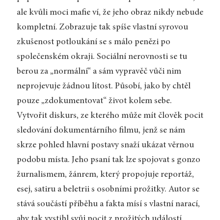
ale kvůli moci mafie ví, že jeho obraz nikdy nebude
kompletní. Zobrazuje tak spíše vlastní syrovou
zkušenost potloukání se s málo penězi po
společenském okraji. So­ciální nerovnosti se tu
berou za „normální“ a sám vypravěč vůči nim
neprojevuje žádnou lítost. Působí, jako by chtěl
pouze „zdokumentovat“ život kolem sebe.
Vytvořit diskurs, ze kterého může mít člověk pocit
sledování dokumentárního filmu, jenž se nám
skrze pohled hlavní postavy snaží ukázat věrnou
podobu místa. Jeho psaní tak lze spojovat s gonzo
žurnalismem, žánrem, který propojuje reportáž,
esej, satiru a beletrii s osobními prožitky. Autor se
stává součástí příběhu a fakta mísí s vlastní narací,
aby tak vystihl svůj pocit z prožitých událostí.