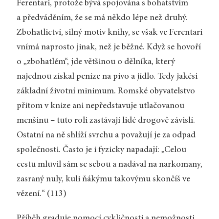
Ferentari, protože bývá spojována s bohatstvím
a předváděním, že se má někdo lépe než druhý.
Zbohatlictví, silný motiv knihy, se však ve Ferentari
vnímá naprosto jinak, než je běžné. Když se hovoří
o „zbohatlém“, jde většinou o dělníka, který
najednou získal peníze na pivo a jídlo. Tedy jakési
základní životní minimum. Romské obyvatelstvo
přitom v knize ani nepředstavuje utlačovanou
menšinu – tuto roli zastávají lidé drogově závislí.
Ostatní na ně shlíží svrchu a považují je za odpad
společnosti. Často je i fyzicky napadají: „Celou
cestu mluvil sám se sebou a nadával na narkomany,
zasraný nuly, kuli ňákýmu takovýmu skončíš ve
vězení.“ (113)
Příběh graduje pomocí cykličnosti a nemožnosti