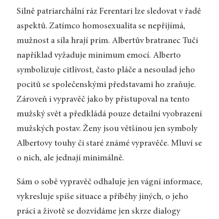
Silně patriarchální ráz Ferentari lze sledovat v řadě
aspektů. Zatímco homosexualita se nepřijímá,
mužnost a síla hrají prim. Albertův bratranec Tuči
například vyžaduje minimum emocí. Alberto
symbolizuje citlivost, často pláče a nesoulad jeho
pocitů se společenskými představami ho zraňuje.
Zároveň i vypravěč jako by přistupoval na tento
mužský svět a předkládá pouze detailní vyobrazení
mužských postav. Ženy jsou většinou jen symboly
Albertovy touhy či staré známé vypravěče. Mluví se
o nich, ale jednají minimálně.
Sám o sobě vypravěč odhaluje jen vágní informace,
vykresluje spíše situace a příběhy jiných, o jeho
práci a životě se dozvídáme jen skrze dialogy