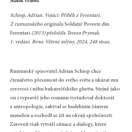
Adéla Vrubel
Schiop, Adrian. Vojáci: Příběh z Ferentari.
Z rumunského originálu
Soldații: Poveste din
Ferentari
(2013) přeložila Tereza Prymak.
1. vydání. Brno: Větrné mlýny, 2024. 248 stran.
Rumunský spisovatel Adrian Schiop chce
čtenářstvo přesunout do svého světa a ukázat mu
syrovost i něhu bukurešťského ghetta. Stejně jako
on i vypravěč jeho románu vystudoval doktorát
z antropologie, zabýval se hudebním žánrem
manelou a rozhodl se žít na okraji společnosti.
Zároveň však vytváří situace a dialogy, které