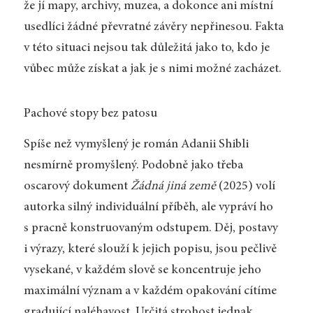
že jí mapy, archivy, muzea, a dokonce ani místní
usedlíci žádné převratné závěry nepřinesou. Fakta
v této situaci nejsou tak důležitá jako to, kdo je
vůbec může získat a jak je s nimi možné zacházet.
Pachové stopy bez patosu
Spíše než vymyšlený je román Adanii Shibli
nesmírně promyšlený. Podobně jako třeba
oscarový dokument
Žádná jiná země
(2025) volí
autorka silný individuální příběh, ale vypráví ho
s pracně konstruovaným odstupem. Děj, postavy
i výrazy, které slouží k jejich popisu, jsou pečlivě
vysekané, v každém slově se koncentruje jeho
maximální význam a v každém opakování cítíme
gradující naléhavost. Určitá strohost jednak