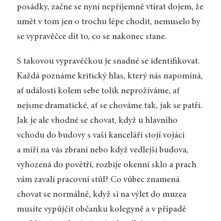
posádky, začne se nyní nepříjemně vtírat dojem, že
umět v tom jen o trochu lépe chodit, nemuselo by
se vypravěčce dít to, co se nakonec stane.
S takovou vypravěčkou je snadné se identifikovat.
Každá poznáme kritický hlas, který nás napomíná,
ať události kolem sebe tolik neprožíváme, ať
nejsme dramatické, ať se chováme tak, jak se patří.
Jak je ale vhodné se chovat, když u hlavního
vchodu do budovy s vaší kanceláří stojí vojáci
a míří na vás zbraní nebo když vedlejší budova,
vyhozená do povětří, rozbije okenní sklo a prach
vám zavalí pracovní stůl? Co vůbec znamená
chovat se normálně, když si na výlet do muzea
musíte vypůjčit občanku kolegyně a v případě