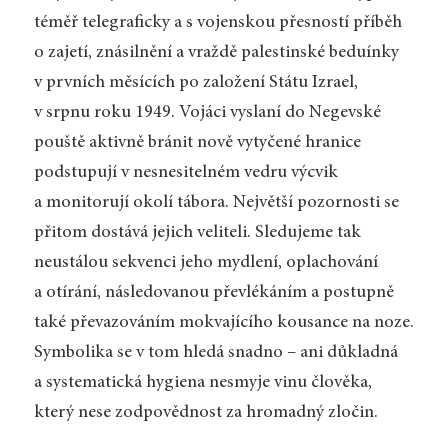
téměř telegraficky a s vojenskou přesností příběh
o zajetí, znásilnění a vraždě palestinské beduínky
v prvních měsících po založení Státu Izrael,
v srpnu roku 1949. Vojáci vyslaní do Negevské
pouště aktivně bránit nově vytyčené hranice
podstupují v nesnesitelném vedru výcvik
a monitorují okolí tábora. Největší pozornosti se
přitom dostává jejich veliteli. Sledujeme tak
neustálou sekvenci jeho mydlení, oplachování
a otírání, následovanou převlékáním a postupně
také převazováním mokvajícího kousance na noze.
Symbolika se v tom hledá snadno – ani důkladná
a systematická hygiena nesmyje vinu člověka,
který nese zodpovědnost za hromadný zločin.