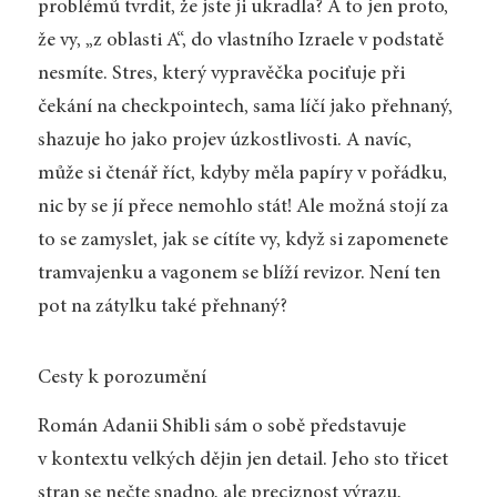
problémů tvrdit, že jste ji ukradla? A to jen proto,
že vy, „z oblasti A“, do vlastního Izraele v podstatě
nesmíte. Stres, který vypravěčka pociťuje při
čekání na check­pointech, sama líčí jako přehnaný,
shazuje ho jako projev úzkostlivosti. A navíc,
může si čtenář říct, kdyby měla papíry v pořádku,
nic by se jí přece nemohlo stát! Ale možná stojí za
to se zamyslet, jak se cítíte vy, když si zapomenete
tramvajenku a vagonem se blíží revizor. Není ten
pot na zátylku také přehnaný?
Cesty k porozumění
Román Adanii Shibli sám o sobě představuje
v kontextu velkých dějin jen detail. Jeho sto třicet
stran se nečte snadno, ale preciznost výrazu,