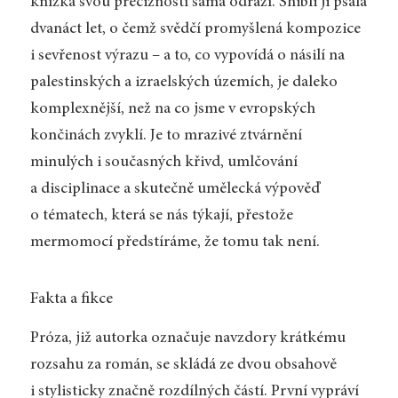
knížka svou precizností sama odráží. Shibli ji psala
dvanáct let, o čemž svědčí promyšlená kompozice
i sevřenost výrazu – a to, co vypovídá o násilí na
palestinských a izraelských územích, je daleko
komplexnější, než na co jsme v evropských
končinách zvyklí. Je to mrazivé ztvárnění
minulých i současných křivd, umlčování
a disciplinace a skutečně umělecká výpověď
o tématech, která se nás týkají, přestože
mermomocí předstíráme, že tomu tak není.
Fakta a fikce
Próza, již autorka označuje navzdory krátkému
rozsahu za román, se skládá ze dvou obsahově
i stylisticky značně rozdílných částí. První vypráví