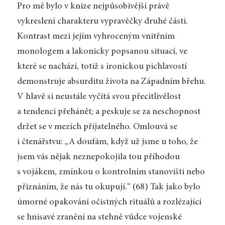
Pro mě bylo v knize nejpůsobivější právě
vykreslení charakteru vypravěčky druhé části.
Kontrast mezi jejím vyhroceným vnitřním
monologem a lakonicky popsanou situací, ve
které se nachází, totiž s ironickou pichlavostí
demonstruje absurditu života na Západním břehu.
V hlavě si neustále vyčítá svou přecitlivělost
a tendenci přehánět; a peskuje se za neschopnost
držet se v mezích přijatelného. Omlouvá se
i čtenářstvu: „A doufám, když už jsme u toho, že
jsem vás nějak neznepokojila tou příhodou
s vojákem, zmínkou o kontrolním stanovišti nebo
přiznáním, že nás tu okupují.“ (68) Tak jako bylo
úmorné opakování očistných rituálů a rozlézající
se hnisavé zranění na stehně vůdce vojenské