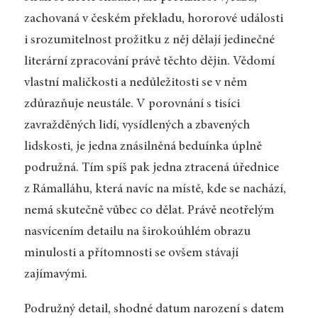
zachovaná v českém překladu, hororové události
i srozumitelnost prožitku z něj dělají jedinečné
literární zpracování právě těchto dějin. Vědomí
vlastní maličkosti a nedůležitosti se v něm
zdůrazňuje neustále. V porovnání s tisíci
zavražděných lidí, vysídlených a zbavených
lidskosti, je jedna znásilněná beduínka úplně
podružná. Tím spíš pak jedna ztracená úřednice
z Rámalláhu, která navíc na místě, kde se nachází,
nemá skutečně vůbec co dělat. Právě neotřelým
nasvícením detailu na širokoúhlém obrazu
minulosti a přítomnosti se ovšem stávají
zajímavými.
Podružný detail, shodné datum narození s datem