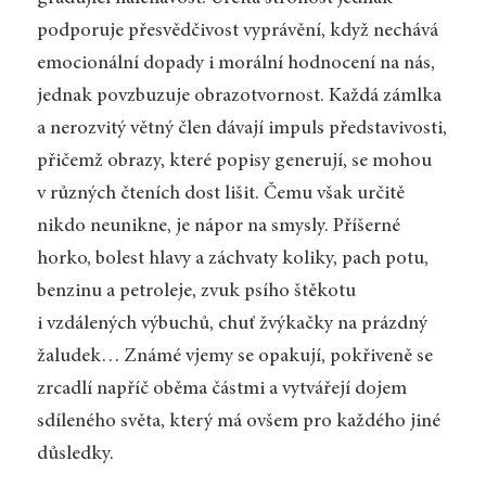
podporuje přesvědčivost vyprávění, když nechává
emocionální dopady i morální hodnocení na nás,
jednak povzbuzuje obrazotvornost. Každá zámlka
a nerozvitý větný člen dávají impuls představivosti,
přičemž obrazy, které popisy generují, se mohou
v různých čteních dost lišit. Čemu však určitě
nikdo neunikne, je nápor na smysly. Příšerné
horko, bolest hlavy a záchvaty koliky, pach potu,
benzinu a petroleje, zvuk psího štěkotu
i vzdálených výbuchů, chuť žvýkačky na prázdný
žaludek… Známé vjemy se opakují, pokřiveně se
zrcadlí napříč oběma částmi a vytvářejí dojem
sdíleného světa, který má ovšem pro každého jiné
důsledky.