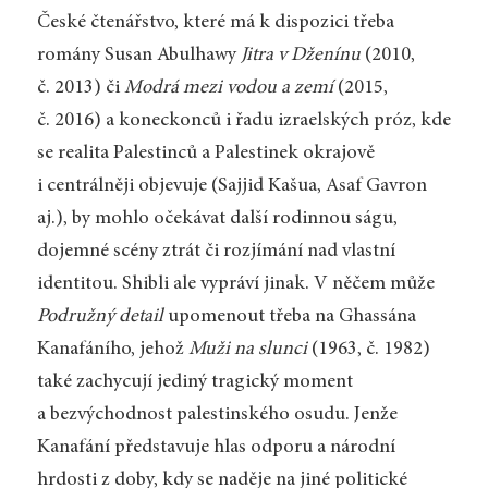
České čtenářstvo, které má k dispozici třeba
romány Susan Abulhawy
Jitra v Dženínu
(2010,
č. 2013) či
Modrá mezi vodou a zemí
(2015,
č. 2016) a koneckonců i řadu izraelských próz, kde
se realita Palestinců a Palestinek okrajově
i centrálněji objevuje (Sajjid Kašua, Asaf Gavron
aj.), by mohlo očekávat další rodinnou ságu,
dojemné scény ztrát či rozjímání nad vlastní
identitou. Shibli ale vypráví jinak. V něčem může
Podružný detail
upomenout třeba na Ghassána
Kanafáního, jehož
Muži na slunci
(1963, č. 1982)
také zachycují jediný tragický moment
a bezvýchodnost palestinského osudu. Jenže
Kanafání představuje hlas odporu a národní
hrdosti z doby, kdy se naděje na jiné politické