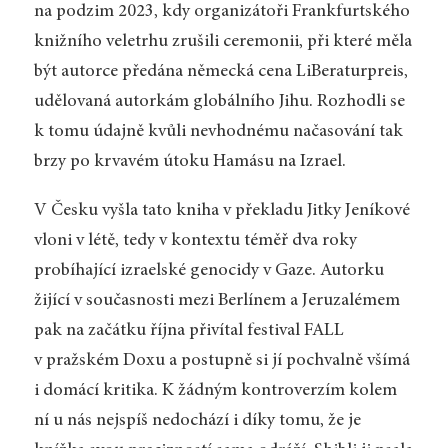
na podzim 2023, kdy organizátoři Frankfurtského
knižního veletrhu zrušili ceremonii, při které měla
být autorce předána německá cena LiBeraturpreis,
udělovaná autorkám globálního Jihu. Rozhodli se
k tomu údajně kvůli nevhodnému načasování tak
brzy po krvavém útoku Hamásu na Izrael.
V Česku vyšla tato kniha v překladu Jitky Jeníkové
vloni v létě, tedy v kontextu téměř dva roky
probíhající izraelské genocidy v Gaze. Autorku
žijící v současnosti mezi Berlínem a Jeruzalémem
pak na začátku října přivítal festival FALL
v pražském Doxu a postupně si jí pochvalně všímá
i domácí kritika. K žádným kontroverzím kolem
ní u nás nejspíš nedochází i díky tomu, že je