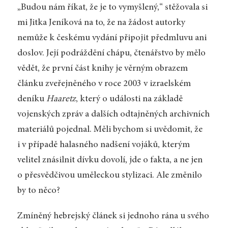
„Budou nám říkat, že je to vymyšlený,“ stěžovala si
mi Jitka Jeníková na to, že na žádost autorky
nemůže k českému vydání připojit předmluvu ani
doslov. Její podráždění chápu, čtenářstvo by mělo
vědět, že první část knihy je věrným obrazem
článku zveřejněného v roce 2003 v izraelském
deníku
Haaretz
, který o události na základě
vojenských zpráv a dalších odtajněných archivních
materiálů pojednal. Měli bychom si uvědomit, že
i v případě halasného nadšení vojáků, kterým
velitel znásilnit dívku dovolí, jde o fakta, a ne jen
o přesvědčivou uměleckou stylizaci. Ale změnilo
by to něco?
Zmíněný hebrejský článek si jednoho rána u svého