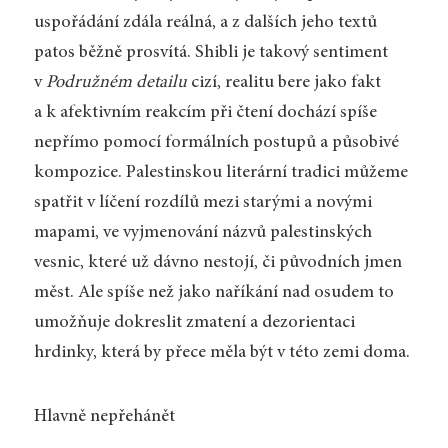
uspořádání zdála reálná, a z dalších jeho textů
patos běžně prosvítá. Shibli je takový sentiment
v
Podružném detailu
cizí, realitu bere jako fakt
a k afektivním reakcím při čtení dochází spíše
nepřímo pomocí formálních postupů a působivé
kompozice. Palestinskou literární tradici můžeme
spatřit v líčení rozdílů mezi starými a novými
mapami, ve vyjmenování názvů palestinských
vesnic, které už dávno nestojí, či původních jmen
měst. Ale spíše než jako naříkání nad osudem to
umožňuje dokreslit zmatení a dezorientaci
hrdinky, která by přece měla být v této zemi doma.
Hlavně nepřehánět