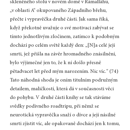
skleněného stolu v novém domě v Rámalláhu,
„v oblasti A“ okupovaného Západního břehu,
přečte i vypravěčka druhé části. Jak sama říká,
když překotně uvažuje o své motivaci zabývat se
tímto jednotlivým zločinem, zatímco k podobným
dochází po celém světě každý den: „[N]a celé její
smrti, jež přišla na závěr hromadného znásilnění,
bylo výjimečné jen to, že k ní došlo přesně
pětadvacet let před mým narozením. Nic víc.“ (74)
Tato náhodná shoda je oním titulním podružným
detailem, maličkostí, která dá v současnosti věci
do pohybu. V druhé části knihy se tak stáváme
svědky podivného roadtripu, při němž se
neurotická vypravěčka snaží o dívce a její násilné
smrti zjistit víc, ale opakovaně dochází jen k tomu,