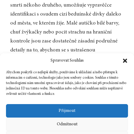
smrti někoho druhého, umožňuje vypravěčce
identifikaci s osudem cizí beduínské dívky daleko
od města, ve kterém žije. Malé autíčko bílé barvy,
chuť žvýkačky nebo pocit strachu na hraniční
kontrole jsou zase dostatečně zásadní podružné
detaily na to, abychom se s ustrašenou
vypravěčkou identifikovali my. Román tak čtu
Spravovat Souhlas
především jako výzvu udělat více pro porozumění
Abychom poskytli co nejlepší služby, používáme k ukládání a/nebo přístupu k
její situaci i těm, kteří v podobných podmínkách
informacím o zařízení, technologie jako jsou soubory cookies. Souhlas s těmito
technologiemi nám umožní zpracovávat údaje, jako je chování při procházení nebo
stále žijí – a pro jejich osvobození.
jedinečná ID na tomto webu. Nesouhlas nebo odvolání souhlasu může nepříznivě
ovlivnit určité vlastnosti a funkce.
Zpět na číslo
Přijmout
Odmítnout
28 ledna, 2026