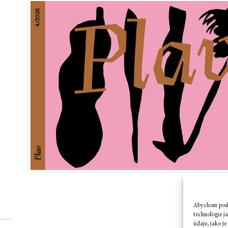
Abychom posky
technologie j
údaje, jako j