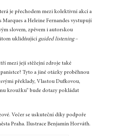
erá je přechodem mezi kolektivní akcí a
s Marques a Heleine Fernandes vystupují
živým slovem, zpěvem i autorskou
řitom uklidňující
guided listening
–
.
ří mezi její stěžejní zdroje také
ispanistce? Tyto a jiné otázky proběhnou
y svými překlady, Vlastou Dufkovou,
ímu kroužku“ bude dotazy pokládat
zové. Večer se uskuteční díky podpoře
ěsta Praha. Ilustrace Benjamín Horváth.