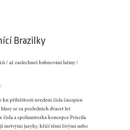
ící Brazilky
ků / až zaslechneš bubnování latiny /
.
u
ku příležitosti uvedení čísla časopisu
hlasy se za posledních dvacet let
je čísla a spoluautorka koncepce Priscila
ají mrtvými jazyky, křičí těmi živými nebo