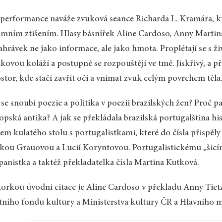
performance naváže zvuková seance Richarda L. Kramára, kt
imním ztišením. Hlasy básnířek Aline Cardoso, Anny Martin
ahrávek ne jako informace, ale jako hmota. Proplétají se s 
kovou koláží a postupně se rozpouštějí ve tmě. Jiskřivý, a p
stor, kde stačí zavřít oči a vnímat zvuk celým povrchem těla
 se snoubí poezie a politika v poezii brazilských žen? Proč pat
opská antika? A jak se překládala brazilská portugalština h
em kulatého stolu s portugalistkami, které do čísla přispěl
kou Grauovou a Lucií Koryntovou. Portugalistickému „šic
panistka a taktéž překladatelka čísla Martina Kutková.
orkou úvodní citace je Aline Cardoso v překladu Anny Tiet
tního fondu kultury a Ministerstva kultury ČR a Hlavního m