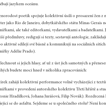
ébají jazykem oceánu.
norodost poetik spojuje kolektivní úsilí o prosazení žen z mu
ter jako Rio de Janeiro, dobytkářského státu Minas Gerais ne
nířkami, ale také editorkami, vydavatelkami a badatelkami. J
píší předmluvy, redigují si texty, sestavují antologie, zakláda
o aktivně sdílejí své básně a komunikují na sociálních sítích
nířky Adélie Prado).
lechnout si jejich hlasy, ať už z úst jich samotných a přenes
hých budete moci hned v několika zpracováních:
írek zahájí kolektivní performance volně vycházející z textů 
nířkami v provedení autorského kolektivu Třetí hřiště a s
onie Hradilková, Johana Jurášová, Filip Novák). Rozdrcená k
jející se do asfaltu. Sejdeme se u společného stolu? Není kon