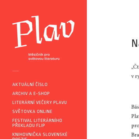
N
„Čt
v r
AKTUÁLNÍ ČÍSLO
ARCHIV A E-SHOP
LITERÁRNÍ VEČERY PLAVU
Bás
SVĚTOVKA ONLINE
Pla
FESTIVAL LITERÁRNÍHO
PŘEKLADU FLIP
pro
KNIHOVNIČKA SLOVENSKÉ
Bra