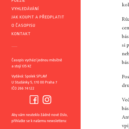
POEZIE
kol
VYHLEDÁVÁNÍ
JAK KOUPIT A PŘEDPLATIT
Růz
O ČASOPISU
cen
KONTAKT
bás
si 
neb
Časopis vychází jednou měsíčně
bás
a stojí 135 Kč
Vydává: Spolek SPLAV!
Pos
U Studánky 5, 170 00 Praha 7
dru
IČO 266 74 122
Več
bás
Aby vám neuteklo žádné nové číslo,
Ant
přihlašte se k našemu newsletteru:
vpí