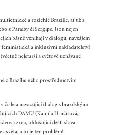
ltietnické a rozlehlé Brazílie, ať už z
bo z Paraíby či Sergipe. Jsou nejen
ejich básně vznikají v dialogu, navzájem
jí feministická a inkluzivní nakladatelství
 (včetně nejstarší a světově uznávané
ené z Brazílie nebo prostřednictvím
v čísle a navazující dialog s brazilskými
tudujících DAMU (Kamila Hrnčířová,
ávová zrna, ohlušující déšť, slova
ec světa, a to je ten problém!