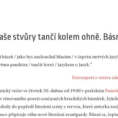
aše stvůry tančí kolem ohně. Básn
i báseň / jako bys naslouchal hlasům / v šepotu mrtvých jazy
ytmu pandeira / tančit forró / jazykem o jazyk.“
Fotoreport z večera zde
nický večer ve čtvrtek 30. dubna od 19:00 v pražském
Punct
v věnovaného poezii současných brazilských básnířek. Jejich 
draly do popředí literární scény s vervou, které autorka ese
nco připisuje váhu nové literární avantgardy. Různí se, šept