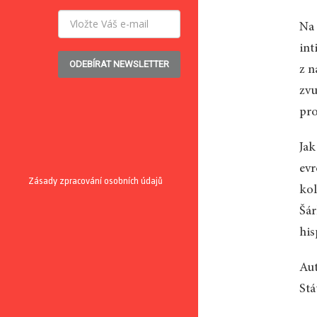
Na 
int
ODEBÍRAT NEWSLETTER
z n
zvu
pro
Jak
evr
Zásady zpracování osobních údajů
kol
Šár
his
Aut
Stá