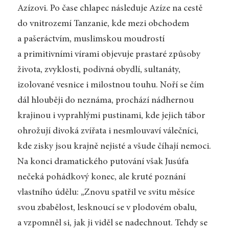
Azízovi. Po čase chlapec následuje Azíze na cestě
do vnitrozemí Tanzanie, kde mezi obchodem
a pašeráctvím, muslimskou moudrostí
a primitivními vírami objevuje prastaré způsoby
života, zvyklosti, podivná obydlí, sultanáty,
izolované vesnice i milostnou touhu. Noří se čím
dál hlouběji do neznáma, prochází nádhernou
krajinou i vyprahlými pustinami, kde jejich tábor
ohrožují divoká zvířata i nesmlouvaví válečníci,
kde zisky jsou krajně nejisté a všude číhají nemoci.
Na konci dramatického putování však Jusúfa
nečeká pohádkový konec, ale kruté poznání
vlastního údělu: „Znovu spatřil ve svitu měsíce
svou zbabělost, lesknoucí se v plodovém obalu,
a vzpomněl si, jak ji viděl se nadechnout. Tehdy se