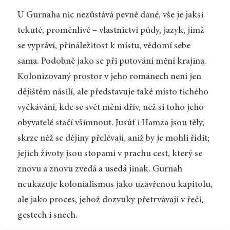
U Gurnaha nic nezůstává pevně dané, vše je jaksi
tekuté, proměnlivé – vlastnictví půdy, jazyk, jímž
se vypráví, přináležitost k místu, vědomí sebe
sama. Podobně jako se při putování mění krajina.
Kolonizovaný prostor v jeho románech není jen
dějištěm násilí, ale představuje také místo tichého
vyčkávání, kde se svět mění dřív, než si toho jeho
obyvatelé stačí všimnout. Jusúf i Hamza jsou těly,
skrze něž se dějiny přelévají, aniž by je mohli řídit;
jejich životy jsou stopami v prachu cest, který se
znovu a znovu zvedá a usedá jinak. Gurnah
neukazuje kolonialismus jako uzavřenou kapitolu,
ale jako proces, jehož dozvuky přetrvávají v řeči,
gestech i snech.