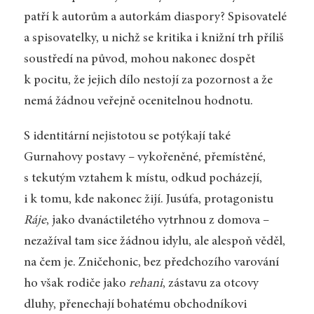
patří k autorům a autorkám diaspory? Spisovatelé
a spisovatelky, u nichž se kritika i knižní trh příliš
soustředí na původ, mohou nakonec dospět
k pocitu, že jejich dílo nestojí za pozornost a že
nemá žádnou veřejně ocenitelnou hodnotu.
S identitární nejistotou se potýkají také
Gurnahovy postavy – vykořeněné, přemístěné,
s tekutým vztahem k místu, odkud pocházejí,
i k tomu, kde nakonec žijí. Jusúfa, protagonistu
Ráje
, jako dvanáctiletého vytrhnou z domova –
nezažíval tam sice žádnou idylu, ale alespoň věděl,
na čem je. Zničehonic, bez předchozího varování
ho však rodiče jako
rehani
, zástavu za otcovy
dluhy, přenechají bohatému obchodníkovi