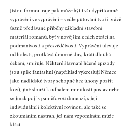
Jistou formou ráje pak může být i všudypřítomné
vyprávění ve vyprávění – vedle putování tvoří právě
ústně předávané příběhy základní stavební
materiál románů, byť v novějším z nich ztrácí na
podmanivosti a přesvědčivosti. Vyprávění ulevuje
od bolesti, protkává úmorné dny, krátí dlouhá
čekání, smiřuje. Některé šťavnatě líčené epizody
jsou spíše fantaskní (například vykreslují Němce
jako nadlidské tvory schopné bez úhony pozřít
kov), jiné slouží k odhalení minulosti postav nebo
se jinak pojí s paměťovou dimenzí, s její
individuální i kolektivní rovinou, ale také se
zkoumáním nástrah, jež nám vzpomínání může
klást.