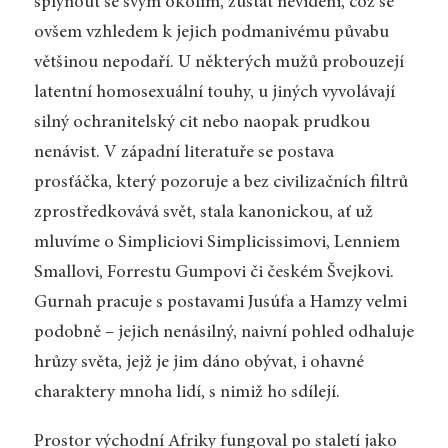
splynout se svým okolím, zůstat neviděni, což se
ovšem vzhledem k jejich podmanivému půvabu
většinou nepodaří. U některých mužů probouzejí
latentní homosexuální touhy, u jiných vyvolávají
silný ochranitelský cit nebo naopak prudkou
nenávist. V západní literatuře se postava
prosťáčka, který pozoruje a bez civilizačních filtrů
zprostředkovává svět, stala kanonickou, ať už
mluvíme o Simpliciovi Simplicissimovi, Lenniem
Smallovi, Forrestu Gumpovi či českém Švejkovi.
Gurnah pracuje s postavami Jusúfa a Hamzy velmi
podobně – jejich nenásilný, naivní pohled odhaluje
hrůzy světa, jejž je jim dáno obývat, i ohavné
charaktery mnoha lidí, s nimiž ho sdílejí.
Prostor východní Afriky fungoval po staletí jako