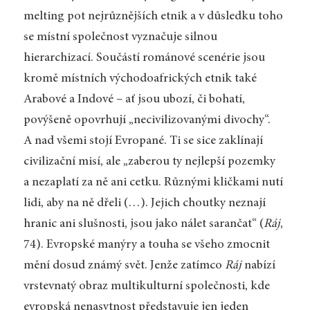
melting pot nejrůznějších etnik a v důsledku toho
se místní společnost vyznačuje silnou
hierarchizací. Součástí románové scenérie jsou
kromě místních východoafrických etnik také
Arabové a Indové – ať jsou ubozí, či bohatí,
povýšeně opovrhují „necivilizovanými divochy“.
A nad všemi stojí Evropané. Ti se sice zaklínají
civilizační misí, ale „zaberou ty nejlepší pozemky
a nezaplatí za ně ani cetku. Různými kličkami nutí
lidi, aby na ně dřeli (…). Jejich choutky neznají
hranic ani slušnosti, jsou jako nálet sarančat“ (
Ráj
,
74). Evropské manýry a touha se všeho zmocnit
mění dosud známý svět. Jenže zatímco
Ráj
nabízí
vrstevnatý obraz multikulturní společnosti, kde
evropská nenasytnost představuje jen jeden