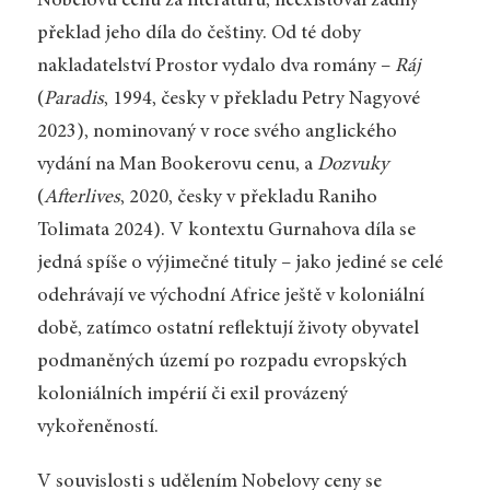
Nobelovu cenu za literaturu, neexistoval žádný
překlad jeho díla do češtiny. Od té doby
nakladatelství Prostor vydalo dva romány –
Ráj
(
Paradis
, 1994, česky v překladu Petry Nagyové
2023), nominovaný v roce svého anglického
vydání na Man Bookerovu cenu, a
Dozvuky
(
Afterlives
, 2020, česky v překladu Raniho
Tolimata 2024). V kontextu Gurnahova díla se
jedná spíše o výjimečné tituly – jako jediné se celé
odehrávají ve východní Africe ještě v koloniální
době, zatímco ostatní reflektují životy obyvatel
podmaněných území po rozpadu evropských
koloniálních impérií či exil provázený
vykořeněností.
V souvislosti s udělením Nobelovy ceny se