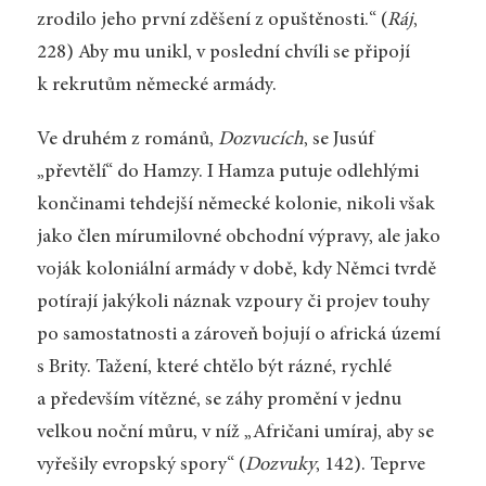
zrodilo jeho první zděšení z opuštěnosti.“ (
Ráj
,
228) Aby mu unikl, v poslední chvíli se připojí
k rekrutům německé armády.
Ve druhém z románů,
Dozvucích
, se Jusúf
„převtělí“ do Hamzy. I Hamza putuje odlehlými
končinami tehdejší německé kolonie, nikoli však
jako člen mírumilovné obchodní výpravy, ale jako
voják koloniální armády v době, kdy Němci tvrdě
potírají jakýkoli náznak vzpoury či projev touhy
po samostatnosti a zároveň bojují o africká území
s Brity. Tažení, které chtělo být rázné, rychlé
a především vítězné, se záhy promění v jednu
velkou noční můru, v níž „Afričani umíraj, aby se
vyřešily evropský spory“ (
Dozvuky
, 142). Teprve