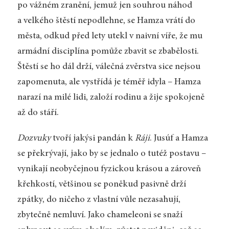
po vážném zranění, jemuž jen souhrou náhod
a velkého štěstí nepodlehne, se Hamza vrátí do
města, odkud před lety utekl v naivní víře, že mu
armádní disciplína pomůže zbavit se zbabělosti.
Štěstí se ho dál drží, válečná zvěrstva sice nejsou
zapomenuta, ale vystřídá je téměř idyla – Hamza
narazí na milé lidi, založí rodinu a žije spokojeně
až do stáří.
Dozvuky
tvoří jakýsi pandán k
Ráji
. Jusúf a Hamza
se překrývají, jako by se jednalo o tutéž postavu –
vynikají neobyčejnou fyzickou krásou a zároveň
křehkostí, většinou se poněkud pasivně drží
zpátky, do ničeho z vlastní vůle nezasahují,
zbytečně nemluví. Jako chameleoni se snaží