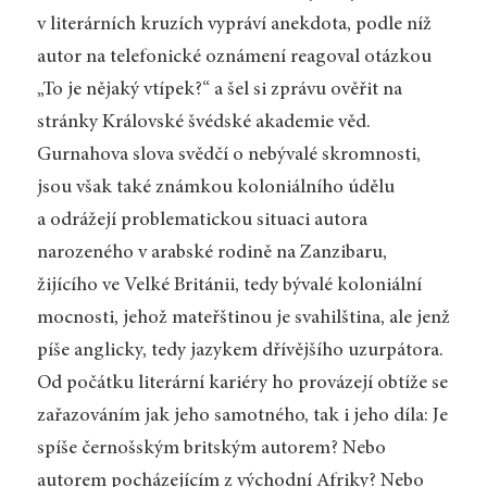
v literárních kruzích vypráví anekdota, podle níž
autor na telefonické oznámení reagoval otázkou
„To je nějaký vtípek?“ a šel si zprávu ověřit na
stránky Královské švédské akademie věd.
Gurnahova slova svědčí o nebývalé skromnosti,
jsou však také známkou koloniálního údělu
a odrážejí problematickou situaci autora
narozeného v arabské rodině na Zanzibaru,
žijícího ve Velké Británii, tedy bývalé koloniální
mocnosti, jehož ma­teřštinou je svahilština, ale jenž
píše anglicky, tedy jazykem dřívějšího uzurpátora.
Od počátku literární kariéry ho provázejí obtíže se
zařazováním jak jeho samotného, tak i jeho díla: Je
spíše černošským britským autorem? Nebo
autorem pocházejícím z východní Afriky? Nebo