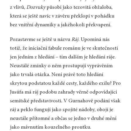
z vlivů,
Dozvuky
působí jako tezovitá obžaloba,
která se ještě navíc v závěru překlopí v pohádku
bez vnitřní dynamiky a jakéhokoli překvapení.
Pozastavme se ještě u názvu
Ráj
. Upomíná nás
totiž, že iniciační fabule románu je ve skutečnosti
jen jedním z hledání – tím dalším je hledání ráje.
Neustálé zmínky o něm prostupují vyprávěním
jako trvalá otázka. Není právě toto hledání
skrytou podstatou každé cesty, každého exilu? Pro
Jusúfa má ráj podobu zahrady věrně odpovídající
semitské představivosti. V Gurnahově podání však
ráj a peklo fungují jako spojité nádoby, obojí je
neustále přítomné a občas se jedno v druhé mění
jako mávnutím kouzelného proutku.