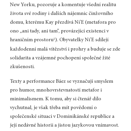
New Yorku, pozoruje a komentuje všední realitu
života své rodiny i dalších nájemnic činžovního
domu, kterému Kay přezdívá Ni’E (metafora pro
ono „ani tady, ani tam“, provázející existenci v
hraničním prostoru
). Obyvatelky Ni’E sdílejí
1
každodenní malá vítězství i prohry a buduje se zde
solidarita a vzájemné pochopení společné žité
zkušenosti.
Texty a performance Báez se vyznačují smyslem
pro humor, mnohovrstevnatostí metafor i
minimalismem. K tomu, aby si čtenář dílo
vychutnal, je však třeba mít povědomí o
společenské situaci v Dominikánské republice a
její nedávné historii a jistou jazykovou vnímavost.