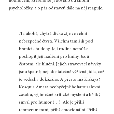
hodnocení, kterého se jí dostalo od školní
psycholožky, a o pár odstavců dále na něj reaguje.
„Ta ubohá, chytrá dívka žije ve velmi
nebezpečné čtvrti. Všichni tam žijí pod
hranicí chudoby. Její rodina nemůže
pochopit její nadšení pro knihy. Jsou
čistotní, ale hluční. Jejich stravovací návyky
jsou špatné, nejí dostatečně výživná jídla, což
je vědecky dokázáno. A přesto má Kiskiya?
Kosquia Amara neobyčejně bohatou slovní
zásobu, výjimečné kritické myšlení a břitký
smysl pro humor (…). Ale je příliš
temperamentní, příliš emocionální. Příliš