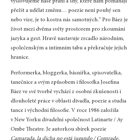
vyslovujeme naše přání a sny, které nám pomáhají
přežít a udělat změnu… poezie není pouhý sen
nebo vize, je to kostra nás samotných.“ Pro Báez je
život mezi dvěma světy prostorem pro zkoumání
jazyka a gest. Hravě nastavuje zrcadlo národním,
společenským a intimním tabu a překračuje jejich
hranice.
Performerka, bloggerka, básnířka, spisovatelka,
tanečnice a svým způsobem i filosofka Josefina
Báez ve své tvorbě vychází z osobní zkušenosti i
dlouholeté práce v oblasti divadla, poezie a studia
tance i východní filosofie. V roce 1986 založila
v New Yorku divadelní společnost Latinarte / Ay
Ombe Theatre. Je autorkou sbírek poezie
Camarada, la dicha no está jugando / Comrade,