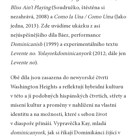
Bliss Ain’t Playing
(Soudružko, štěstěna si
nezahrává, 2008) a
Como la Una / Como Uma
(Jako
jedna, 2013). Zde uvádíme ukázku z asi
nejúspěšnějšího díla Báez,
performance
Dominicanish
(1999) a experimentálního textu
Levente no
.
Yolayorkdominicanyork
(2012; dále jen
Levente no
).
Obě díla jsou zasazena do newyorské čtvrti
Washington Heights a reflektují hybridní kulturu
v této a jí podobných hispánských čtvrtích, střety a
mísení kultur a proměny v nahlížení na vlastní
identitu a na možnosti, které s sebou život
v diaspoře přináší. Vypravěčka Kay, mladá
dominicanyork
, jak si říkají Dominikánci žijící v