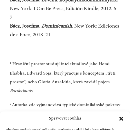
Báez, Josefina.
Levente no.yolayorkdominicanyork
.
New York: I Om Be Press, Edición Kindle, 2012. 6–
7.
Báez, Josefina.
Dominicanish
.
New York: Ediciones
de a Poco, 2018. 21.
1
Hraniční prostor studují intelektuálové jako Homi
Bhabha, Edward Soja, který pracuje s konceptem „třetí
prostor“, nebo Gloria Anzaldúa, která zavádí pojem
Borderlands
.
2
Autorka zde vyjmenovává typické dominikánské pokrmy
a plodiny, z nichž se připravují (placičky z kukuřičné
Spravovat Souhlas
mouky, manioku a čokolády). „Morir soñando“ je slovní