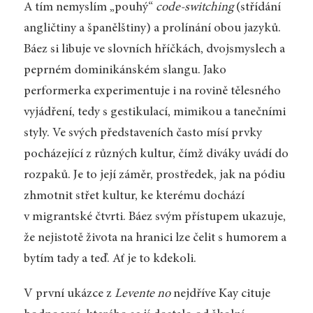
A tím nemyslím „pouhý“
code-switching
(střídání
angličtiny a španělštiny) a prolínání obou jazyků.
Báez si libuje ve slovních hříčkách, dvojsmyslech a
peprném dominikánském slangu. Jako
performerka experimentuje i na rovině tělesného
vyjádření, tedy s gestikulací, mimikou a tanečními
styly. Ve svých představeních často mísí prvky
pocházející z různých kultur, čímž diváky uvádí do
rozpaků. Je to její záměr, prostředek, jak na pódiu
zhmotnit střet kultur, ke kterému dochází
v migrantské čtvrti. Báez svým přístupem ukazuje,
že nejistotě života na hranici lze čelit s humorem a
bytím tady a teď. Ať je to kdekoli.
V první ukázce z
Levente no
nejdříve Kay cituje