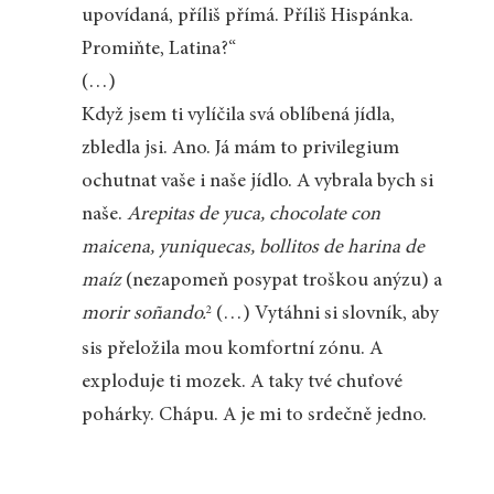
upovídaná, příliš přímá. Příliš Hispánka.
Promiňte, Latina?“
(…)
Když jsem ti vylíčila svá oblíbená jídla,
zbledla jsi. Ano. Já mám to privilegium
ochutnat vaše i naše jídlo. A vybrala bych si
naše.
Arepitas de yuca, chocolate con
maicena, yuniquecas, bollitos de harina de
maíz
(nezapomeň posypat troškou anýzu) a
morir soñando.
(…) Vytáhni si slovník, aby
2
sis přeložila mou komfortní zónu. A
exploduje ti mozek. A taky tvé chuťové
pohárky. Chápu. A je mi to srdečně jedno.