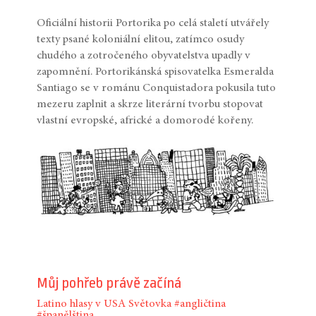
Oficiální historii Portorika po celá staletí utvářely
texty psané koloniální elitou, zatímco osudy
chudého a zotročeného obyvatelstva upadly v
zapomnění. Portorikánská spisovatelka Esmeralda
Santiago se v románu Conquistadora pokusila tuto
mezeru zaplnit a skrze literární tvorbu stopovat
vlastní evropské, africké a domorodé kořeny.
Můj pohřeb právě začíná
Latino hlasy v USA
Světovka
#angličtina
#španělština