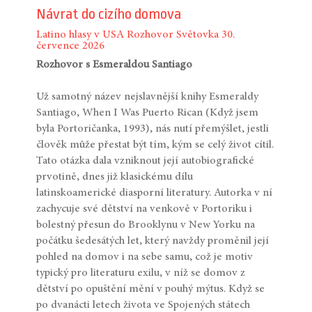
Návrat do cizího domova
Latino hlasy v USA
Rozhovor
Světovka
30.
července 2026
Rozhovor s Esmeraldou Santiago
Už samotný název nejslavnější knihy Esmeraldy
Santiago, When I Was Puerto Rican (Když jsem
byla Portoričanka, 1993), nás nutí přemýšlet, jestli
člověk může přestat být tím, kým se celý život cítil.
Tato otázka dala vzniknout její autobiografické
prvotině, dnes již klasickému dílu
latinskoamerické diasporní literatury. Autorka v ní
zachycuje své dětství na venkově v Portoriku i
bolestný přesun do Brooklynu v New Yorku na
počátku šedesátých let, který navždy proměnil její
pohled na domov i na sebe samu, což je motiv
typický pro literaturu exilu, v níž se domov z
dětství po opuštění mění v pouhý mýtus. Když se
po dvanácti letech života ve Spojených státech