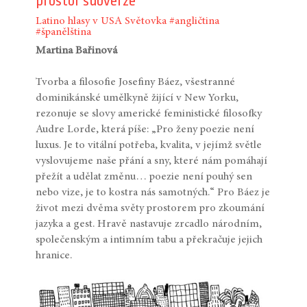
prostor subverze
Latino hlasy v USA
Světovka
#angličtina
#španělština
Martina Bařinová
Tvorba a filosofie Josefiny Báez, všestranné
dominikánské umělkyně žijící v New Yorku,
rezonuje se slovy americké feministické filosofky
Audre Lorde, která píše: „Pro ženy poezie není
luxus. Je to vitální potřeba, kvalita, v jejímž světle
vyslovujeme naše přání a sny, které nám pomáhají
přežít a udělat změnu… poezie není pouhý sen
nebo vize, je to kostra nás samotných.“ Pro Báez je
život mezi dvěma světy prostorem pro zkoumání
jazyka a gest. Hravě nastavuje zrcadlo národním,
společenským a intimním tabu a překračuje jejich
hranice.