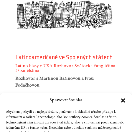
Latinoameričané ve Spojených státech
Latino hlasy v USA
Rozhovor
Světovka
#angličtina
#španělština
Rozhovor s Martinou Bařinovou a Ivou
Fedačkovou
Čím je specifická literatura latinskoamerických
Spravovat Souhlas
přistěhovalců žijících v USA? Rozhovor s Martinou
Abychom poskytli co nejlepší služby, používáme k ukládání a/nebo přístupu k
Bařinovou a Ivou Fedačkovou otevírá témata
informacím o zařízení, technologie jako jsou soubory cookies. Souhlas s těmito
diaspory, bilingvní identity, rasismu i napětí mezi
technologiemi nám umožní zpracovávat údaje, jako je chování při procházení nebo
americkým snem a každodenní realitou a uvozuje
jedinečná ID na tomto webu. Nesouhlas nebo odvolání souhlasu může nepříznivě