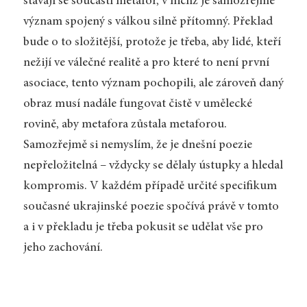
stávají se součástí metafor, v nichž je samozřejmě
význam spojený s válkou silně přítomný. Překlad
bude o to složitější, protože je třeba, aby lidé, kteří
nežijí ve válečné realitě a pro které to není první
asociace, tento význam pochopili, ale zároveň daný
obraz musí nadále fungovat čistě v umělecké
rovině, aby metafora zůstala metaforou.
Samozřejmě si nemyslím, že je dnešní poezie
nepřeložitelná – vždycky se dělaly ústupky a hledal
kompromis. V každém případě určité specifikum
současné ukrajinské poezie spočívá právě v tomto
a i v překladu je třeba pokusit se udělat vše pro
jeho zachování.