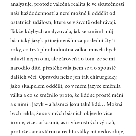
analyzuje, protože válečná realita je ve skutečnosti
naší každodenností a není možné ji oddělit od
ostatních událostí, které se v životě odehrávají.
Takže kdybych analyzovala, jak se změnil můj
básnický jazyk přinejmenším za poslední čtyři
roky, co trvá plnohodnotná válka, musela bych
mluvit nejen o ní, ale zároveň i o tom, že se mi
narodilo dítě, přestěhovala jsem se a о spoustě
dalších věcí. Opravdu nelze jen tak chirurgicky,
jako skalpelem oddělit, co v mém jazyce změnila
válka a co se změnilo proto, že lidé se prostě mění
a s nimi i jazyk – a básníci jsou také lidé… Možná
bych řekla, že se v mých básních objevilo více
ironie, více sarkasmu, asi i více ostrých výrazů,
protože sama stárnu a realita války mi nedovoluje,