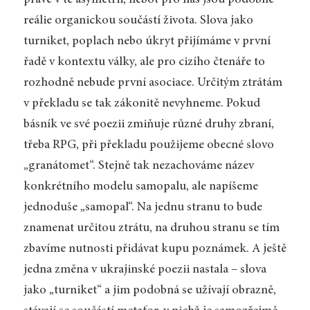
právě v té asymetrii, neboť pro nás jsou podobné
reálie organickou součástí života. Slova jako
turniket, poplach nebo úkryt přijímáme v první
řadě v kontextu války, ale pro cizího čtenáře to
rozhodně nebude první asociace. Určitým ztrátám
v překladu se tak zákonitě nevyhneme. Pokud
básník ve své poezii zmiňuje různé druhy zbraní,
třeba RPG, při překladu použijeme obecné slovo
„granátomet“. Stejně tak nezachováme název
konkrétního modelu samopalu, ale napíšeme
jednoduše „samopal“. Na jednu stranu to bude
znamenat určitou ztrátu, na druhou stranu se tím
zbavíme nutnosti přidávat kupu poznámek. A ještě
jedna změna v ukrajinské poezii nastala – slova
jako „turniket“ a jim podobná se užívají obrazně,