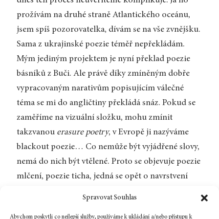
dnes ten proces neuvěřitelně komplikuje. Já ho
prožívám na druhé straně Atlantického oceánu,
jsem spíš pozorovatelka, dívám se na vše zvnějšku.
Sama z ukrajinské poezie téměř nepřekládám.
Mým jediným projektem je nyní překlad poezie
básníků z Buči. Ale právě díky zmíněným dobře
vypracovaným narativům popisujícím válečné
téma se mi do angličtiny překládá snáz. Pokud se
zaměříme na vizuální složku, mohu zmínit
takzvanou
erasure poetry
, v Evropě ji nazýváme
blackout poezie… Co nemůže být vyjádřené slovy,
nemá do nich být vtělené. Proto se objevuje poezie
mlčení, poezie ticha, jedná se opět o navrstvení
mnoha skutečností. Jsou slova vůbec potřeba?
Spravovat Souhlas
Kladu si tu samou otázku jako kdysi Ludwig
Abychom poskytli co nejlepší služby, používáme k ukládání a/nebo přístupu k