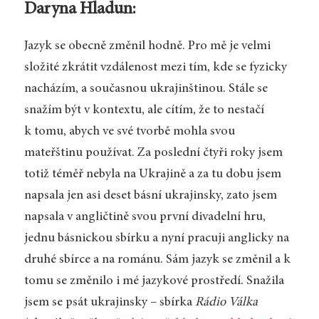
Daryna Hladun:
Jazyk se obecně změnil hodně. Pro mě je velmi
složité zkrátit vzdálenost mezi tím, kde se fyzicky
nacházím, a současnou ukrajinštinou. Stále se
snažím být v kontextu, ale cítím, že to nestačí
k tomu, abych ve své tvorbě mohla svou
mateřštinu používat. Za poslední čtyři roky jsem
totiž téměř nebyla na Ukrajině a za tu dobu jsem
napsala jen asi deset básní ukrajinsky, zato jsem
napsala v angličtině svou první divadelní hru,
jednu básnickou sbírku a nyní pracuji anglicky na
druhé sbírce a na románu. Sám jazyk se změnil a k
tomu se změnilo i mé jazykové prostředí. Snažila
jsem se psát ukrajinsky – sbírka
Rádio Válka