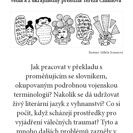
Vedla a z ukrajinštiny přeložila Tereza Chlaňová
Ilustrace Alžběta Zemanová
Jak pracovat v překladu s
proměňujícím se slovníkem,
okupovaným podrobnou vojenskou
terminologií? Nakolik se dá udržovat
živý literární jazyk z vyhnanství? Co si
počít, když scházejí prostředky pro
vyjádření válečných traumat? Tyto a
mnoho dalších problémů zazněly v