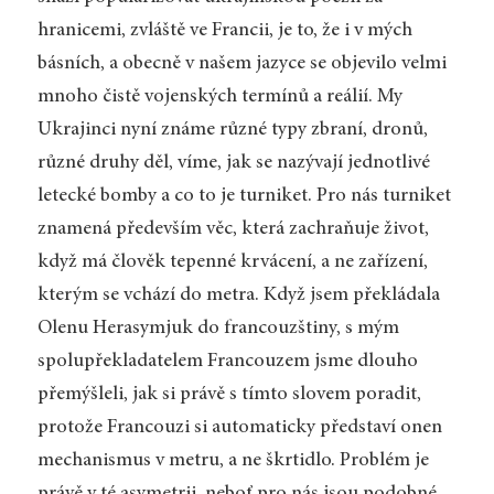
hranicemi, zvláště ve Francii, je to, že i v mých
básních, a obecně v našem jazyce se objevilo velmi
mnoho čistě vojenských termínů a reálií. My
Ukrajinci nyní známe různé typy zbraní, dronů,
různé druhy děl, víme, jak se nazývají jednotlivé
letecké bomby a co to je turniket. Pro nás turniket
znamená především věc, která zachraňuje život,
když má člověk tepenné krvácení, a ne zařízení,
kterým se vchází do metra. Když jsem překládala
Olenu Herasymjuk do francouzštiny, s mým
spolupřekladatelem Francouzem jsme dlouho
přemýšleli, jak si právě s tímto slovem poradit,
protože Francouzi si automaticky představí onen
mechanismus v metru, a ne škrtidlo. Problém je