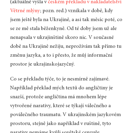
(aktuálně vyšla v
českém překladu v nakladatelství
Větrné mlýny
; pozn. red.) vznikala v době, kdy
jsem ještě byla na Ukrajině, a asi tak měsíc poté, co
se ze mě stala běženkyně. Od té doby jsem už ale
nenapsala v ukrajinštině skoro nic. V současné
době na Ukrajině nežiju, neprožívám tak přímo tu
změnu jazyka, a to i přesto, že můj informační
prostor je ukrajinskojazyčný.
Co se překladu týče, to je nesmírně zajímavé.
Například překlad mých textů do angličtiny je
snazší, protože angličtina má mnohem lépe
vytvořené narativy, které se týkají válečného a
poválečného traumatu. V ukrajinském jazykovém
prostoru, stejně jako například v ruštině, tyto
narativy nemáme kvůli sovětské cenzuře