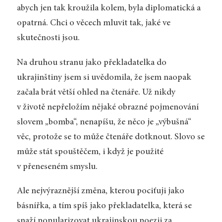
abych jen tak kroužila kolem, byla diplomatická a
opatrná. Chci o věcech mluvit tak, jaké ve
skutečnosti jsou.
Na druhou stranu jako překladatelka do
ukrajinštiny jsem si uvědomila, že jsem naopak
začala brát větší ohled na čtenáře. Už nikdy
v životě nepřeložím nějaké obrazné pojmenování
slovem „bomba“, nenapíšu, že něco je „výbušná“
věc, protože se to může čtenáře dotknout. Slovo se
může stát spouštěčem, i když je použité
v přeneseném smyslu.
Ale nejvýraznější změna, kterou pociťuji jako
básnířka, a tím spíš jako překladatelka, která se
snaží popularizovat ukrajinskou poezii za