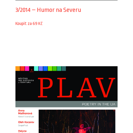
3/2014 – Humor na Severu
Koupit za 69 Kč