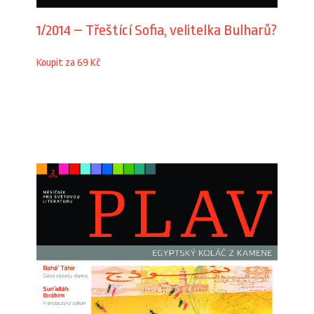
1/2014 – Třeštící Sofia, velitelka Bulharů?
Koupit za 69 Kč