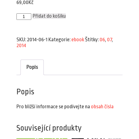
69,00
Kč
Plav
Přidat do košíku
6–
7/2014
(e-
book)
SKU:
2014-06-1
Kategorie:
ebook
Štítky:
06
,
07
,
množství
2014
Popis
Popis
Pro bližší informace se podívejte na
obsah čísla
Související produkty