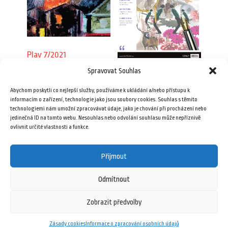
Plav 7/2021
Spravovat Souhlas
89,00
Kč
Plav 7/2013
Abychom poskytli co nejlepší služby, používáme k ukládání a/nebo přístupu k
69,00
Kč
Přidat do košíku
informacím o zařízení, technologie jako jsou soubory cookies. Souhlas s těmito
technologiemi nám umožní zpracovávat údaje, jako je chování při procházení nebo
jedinečná ID na tomto webu. Nesouhlas nebo odvolání souhlasu může nepříznivě
Přidat do košíku
ovlivnit určité vlastnosti a funkce.
Přijmout
Odmítnout
Zobrazit předvolby
11 srpna, 2025
Zásady cookies
Informace o zpracování osobních údajů