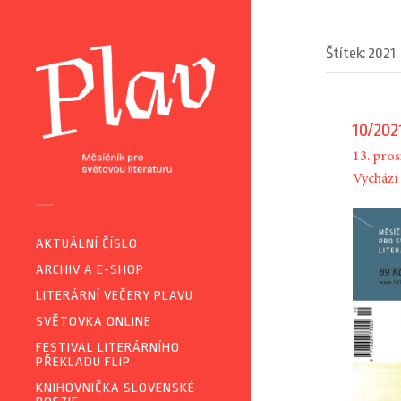
Štítek: 2021
10/202
13. pro
Vychází 
AKTUÁLNÍ ČÍSLO
ARCHIV A E-SHOP
LITERÁRNÍ VEČERY PLAVU
SVĚTOVKA ONLINE
FESTIVAL LITERÁRNÍHO
PŘEKLADU FLIP
KNIHOVNIČKA SLOVENSKÉ