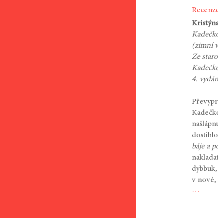
Recenz
Kristýn
Kadečko
(zimní v
Ze staro
Kadečko
4. vydán
Převypr
Kadečko
našlápn
dostihl
báje a p
naklada
dybbuk,
v nové,
…