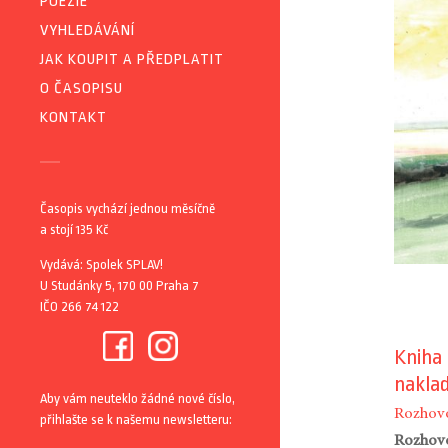
POEZIE
VYHLEDÁVÁNÍ
JAK KOUPIT A PŘEDPLATIT
O ČASOPISU
KONTAKT
Časopis vychází jednou měsíčně
a stojí 135 Kč
Vydává: Spolek SPLAV!
U Studánky 5, 170 00 Praha 7
IČO 266 74 122
Kniha 
nakla
Aby vám neuteklo žádné nové číslo,
Rozhov
přihlašte se k našemu newsletteru:
Rozhovo