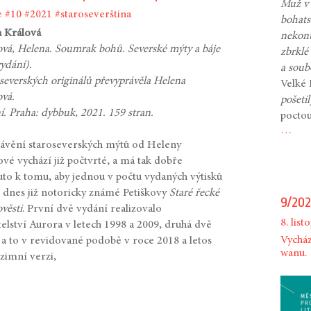
Muž v 
e
#10
#2021
#staroseverština
bohats
a Králová
nekont
vá, Helena. Soumrak bohů. Severské mýty a báje
zbrklé
ydání).
a soub
severských originálů převyprávěla Helena
Velké 
vá.
pošeti
í. Praha: dybbuk, 2021. 159 stran.
poctou
…
ávění staroseverských mýtů od Heleny
vé vychází již počtvrté, a má tak dobře
uto k tomu, aby jednou v počtu vydaných výtisků
o dnes již notoricky známé Petiškovy
Staré řecké
9/202
ověsti
. První dvě vydání realizovalo
8. lis
telství Aurora v letech 1998 a 2009, druhá dvě
Vycház
 a to v revidované podobě v roce 2018 a letos
wanu.
 zimní verzi,