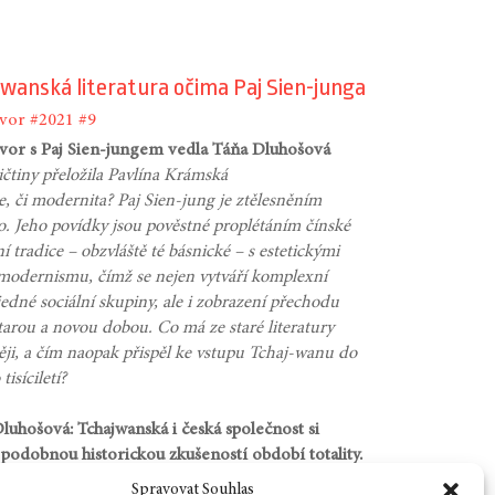
wanská literatura očima Paj Sien-junga
vor
#2021
#9
or s Paj Sien-jungem vedla Táňa Dluhošová
ičtiny přeložila Pavlína Krámská
e, či modernita? Paj Sien-jung je ztělesněním
o. Jeho povídky jsou pověstné proplétáním čínské
ní tradice – obzvláště té básnické – s estetickými
modernismu, čímž se nejen vytváří komplexní
jedné sociální skupiny, ale i zobrazení přechodu
tarou a novou dobou. Co má ze staré literatury
ěji, a čím naopak přispěl ke vstupu Tchaj-wanu do
tisíciletí?
luhošová: Tchajwanská i česká společnost si
 podobnou historickou zkušeností období totality.
e v tomto období začínal psát a vydávat časopis.
Spravovat Souhlas