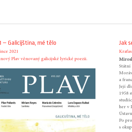
1 – Galicijština, mé tělo
Jak s
since 2021
Kraťas
nový Plav věnovaný galicijské lyrické poezii.
Miros
Státní
Morávk
a fran
Její d
1958 s
studií
her v 
Ústavu
Po pro
s okup