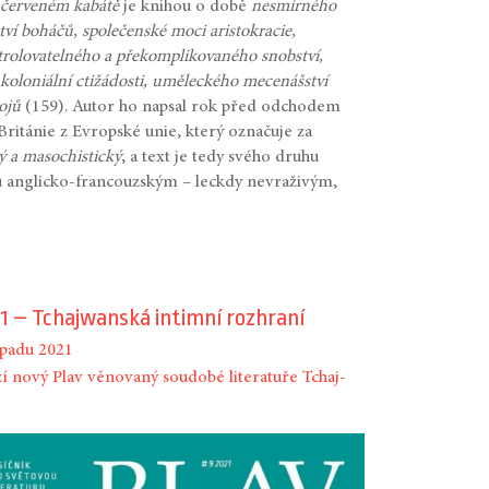
červeném kabátě
je knihou o době
nesmírného
tví boháčů, společenské moci aristokracie,
rolovatelného a překomplikovaného snobství,
 koloniální ctižádosti, uměleckého mecenášství
ojů
(159). Autor ho napsal rok před odchodem
Británie z Evropské unie, který označuje za
lý a masochistický
, a text je tedy svého druhu
 anglicko­-francouzským – leckdy nevraživým,
1 – Tchajwanská intimní rozhraní
topadu 2021
í nový Plav věnovaný soudobé literatuře Tchaj-