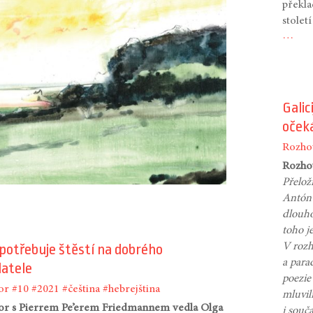
překla
stolet
…
Gali
oček
Rozho
Rozho
Přelož
Antón 
dlouho
toho je
V roz
potřebuje štěstí na dobrého
a para
datele
poezie 
or
#10
#2021
#čeština
#hebrejština
mluvil
r s Pierrem Pe’erem Friedmannem vedla Olga
i souča