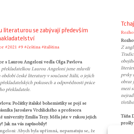
Tchaj
 literaturou se zabývají především
Rozho
akladatelství
Rozhov
or
#2021
#9
#čeština
#italština
Z angl
Tradic
obojíh
r s Laurou Angeloni vedla Olga Pavlova
literár
u překladatelkou Laurou Angeloni jsme mluvili
prvky 
 období české literatury v současné Itálii, o jejích
obraz 
 překladatelských pokusech a odpovědnosti práce
mezi s
ího překladatele.
nejrad
třetího 
lova: Počátky italské bohemistiky se pojí se
ásníka Jaroslava Vrchlického a profesora
Táňa D
 univerzity Emilia Tezy. Měla jste v rukou jejich
prošly
? Jak na vás zapůsobily?
Vy jst
ngeloni: Abych byla upřímná, nepamatuju se, že