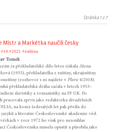
Stránka 1 z 7
e Mistr a Markétka naučili česky
#10
#2021
#ruština
lav Tomek
 cenu za překladatelské dílo letos získala Alena
ová (1935), překladatelka z ruštiny, ukrajinštiny
couzštiny (rozhovor s ní najdete v
Plavu
4/2018).
louhá překladatelská dráha začala v letech 1953–
tudiem slavistiky a romanistiky na FF UK. Po
ch pracovala zprvu jako redaktorka divadelních
DILIA, na konci šedesátých let pak přešla do
 jazyků a literatur Československé akademie věd.
věrkách v roce 1972 ho však pro nesouhlas
ací Československa musela opustit a působila jako