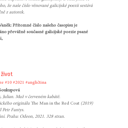
ho, že naše číslo věnované galicijské poezii sestává
ně z autorek.
Vaněk: Přítomné číslo našeho časopisu je
no převážně současné galicijské poezie psané
i,
 život
ze
#10
#2021
#angličtina
 Soukupová
, Julian. Muž v červeném kabátě.
ického originálu
The Man in the Red Coat
(2019)
l Petr Fantys.
ání. Praha: Odeon, 2021. 328 stran.