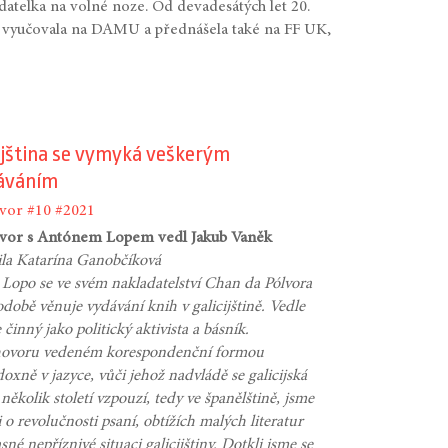
datelka na volné noze. Od devadesátých let 20.
í vyučovala na DAMU a přednášela také na FF UK,
cijština se vymyká veškerým
áváním
vor
#10
#2021
vor s Antónem Lopem vedl Jakub Vaněk
ila Katarína Ganobčíková
Lopo se ve svém nakladatelství Chan da Pólvora
době věnuje vydávání knih v galicijštině. Vedle
 činný jako politický aktivista a básník.
hovoru vedeném korespondenční formou
doxně v jazyce, vůči jehož nadvládě se galicijská
několik století vzpouzí, tedy ve španělštině, jsme
i o revolučnosti psaní, obtížích malých literatur
sné nepříznivé situaci galicijštiny. Dotkli jsme se