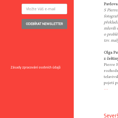
Pavlova
S Pierr
fotogra
překlada
ODEBÍRAT NEWSLETTER
mluvili 
o probl
tzv. mal
Olga Pa
z češtin
Pierre 
Zásady zpracování osobních údajů
rozhodn
telaviv
pojetí p
…
Severš