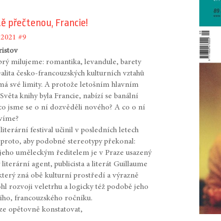
ě přečtenou, Francie!
#2021
#9
ristov
 prý milujeme: romantika, levandule, barety
ealita česko-francouzských kulturních vztahů
á své limity. A protože letošním hlavním
věta knihy byla Francie, nabízí se banální
 co jsme se o ní dozvěděli nového? A co o ní
 víme?
literární festival učinil v posledních letech
proto, aby podobné stereotypy překonal:
 jeho uměleckým ředitelem je v Praze usazený
literární agent, publicista a literát Guillaume
 který zná obě kulturní prostředí a výrazně
l rozvoji veletrhu a logicky též podobě jeho
ího, francouzského ročníku.
lze opětovně konstatovat,