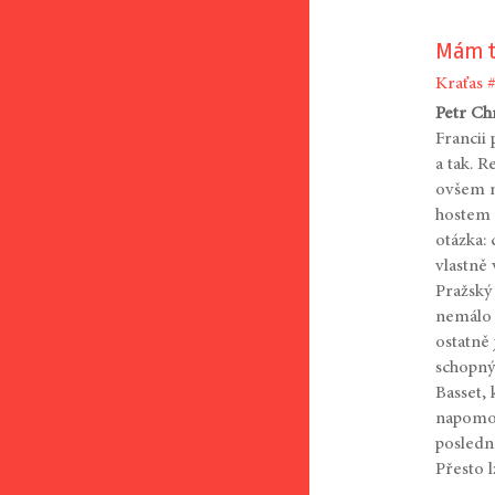
Mám t
Kraťas
Petr Ch
Francii
a tak. R
ovšem m
hostem S
otázka:
vlastně
Pražský 
nemálo 
ostatně
schopný 
Basset,
napomoh
posledn
Přesto 
…