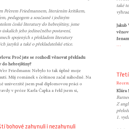
také to
em Pe’erem Friedmannem, literárním kritikem,
výhrad
fem, pedagogem a současně i jediným
telem české literatury do hebrejštiny, jsme
Jakub 
o úskalích jeho jedinečného postavení,
věnová
émech spojených s překladem literatury
ženam
ých jazyků a také o překladatelské etice.
…
vlova: Proč jste se rozhodl věnovat překladu
y do hebrejštiny?
Pe’er Friedmann: Nebylo to tak úplně moje
Třetí
utí. Můj románek s češtinou začal náhodně. Na
Recen
ské univerzitě jsem psal diplomovou práci o
ravdy v próze Karla Čapka a řekl jsem si,
Klára
Barnes
Z angl
přeloži
1. vyd
tí bohové zahynuli i nezahynuli