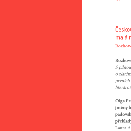
Českou
malá n
Rozhov
Rozhovo
S pilno
o zlatém
prvních
literárn
Olga Pav
jmény b
padovské
překlady
Laura A