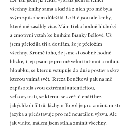
LA: Jak jsem již řekla, vybrala jsem si téměř
všechny knihy sama a každá z nich pro mě byla
svým způsobem důležitá. Určitě jsou ale knihy,
které mě zasáhly více. Mám třeba hodně hluboký
a emotivní vztah ke knihám Bianky Bellové. Už
jsem přeložila tři a doufám, že je přeložím
všechny. Kromě toho, že jsme si osobně hodně
blízké, i její psaní je pro mě velmi intimní a miluju
hloubku, se kterou vstupuje do duše postav a skrz
kterou vnímá svět. Tereza Boučková pak na mě
zapůsobila svou extrémní autenticitou,
velkorysostí, se kterou se svěří čtenáři bez
jakýchkoli filtrů. Jáchym Topol je pro změnu mistr
jazyka a představuje pro mě neustálou výzvu. Ale
jak vidíte, málem jsem stihla zmínit všechny.