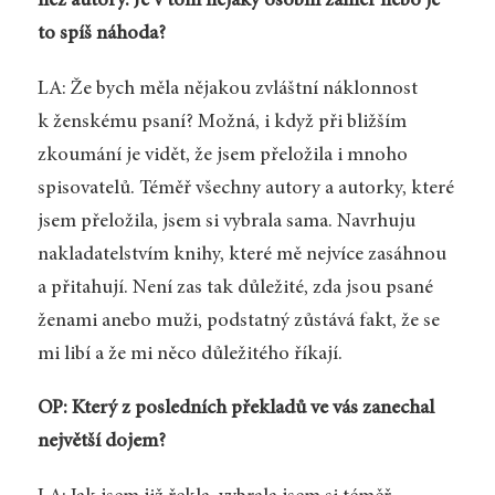
než autory. Je v tom nějaký osobní záměr nebo je
to spíš náhoda?
LA: Že bych měla nějakou zvláštní náklonnost
k ženskému psaní? Možná, i když při bližším
zkoumání je vidět, že jsem přeložila i mnoho
spisovatelů. Téměř všechny autory a autorky, které
jsem přeložila, jsem si vybrala sama. Navrhuju
nakladatelstvím knihy, které mě nejvíce zasáhnou
a přitahují. Není zas tak důležité, zda jsou psané
ženami anebo muži, podstatný zůstává fakt, že se
mi libí a že mi něco důležitého říkají.
OP: Který z posledních překladů ve vás zanechal
největší dojem?