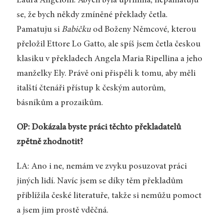
Laura Angeloni: Abych byla upřímná, nepamatuju
se, že bych někdy zmíněné překlady četla.
Pamatuju si
Babičku
od Boženy Němcové, kterou
přeložil Ettore Lo Gatto, ale spíš jsem četla českou
klasiku v překladech Angela Maria Ripellina a jeho
manželky Ely. Právě oni přispěli k tomu, aby měli
italští čtenáři přístup k českým autorům,
básníkům a prozaikům.
OP: Dokázala byste práci těchto překladatelů
zpětně zhodnotit?
LA: Ano i ne, nemám ve zvyku posuzovat práci
jiných lidí. Navíc jsem se díky těm překladům
přiblížila české literatuře, takže si nemůžu pomoct
a jsem jim prostě vděčná.