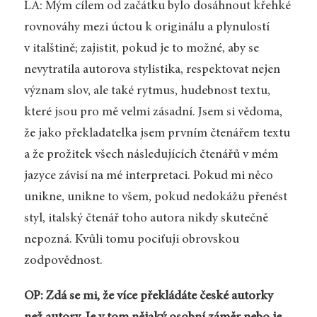
LA: Mým cílem od začátku bylo dosáhnout křehké
rovnováhy mezi úctou k originálu a plynulostí
v italštině; zajistit, pokud je to možné, aby se
nevytratila autorova stylistika, respektovat nejen
význam slov, ale také rytmus, hudebnost textu,
které jsou pro mě velmi zásadní. Jsem si vědoma,
že jako překladatelka jsem prvním čtenářem textu
a že prožitek všech následujících čtenářů v mém
jazyce závisí na mé interpretaci. Pokud mi něco
unikne, unikne to všem, pokud nedokážu přenést
styl, italský čtenář toho autora nikdy skutečně
nepozná. Kvůli tomu pociťuji obrovskou
zodpovědnost.
OP: Zdá se mi, že více překládáte české autorky