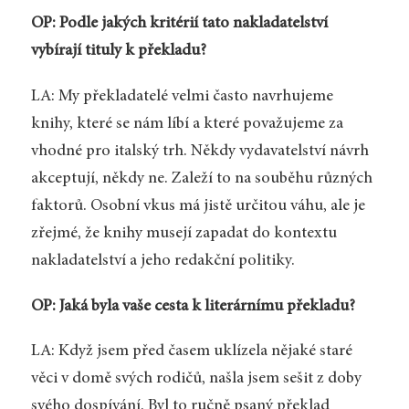
OP: Podle jakých kritérií tato nakladatelství
vybírají tituly k překladu?
LA: My překladatelé velmi často navrhujeme
knihy, které se nám líbí a které považujeme za
vhodné pro italský trh. Někdy vydavatelství návrh
akceptují, někdy ne. Zaleží to na souběhu různých
faktorů. Osobní vkus má jistě určitou váhu, ale je
zřejmé, že knihy musejí zapadat do kontextu
nakladatelství a jeho redakční politiky.
OP: Jaká byla vaše cesta k literárnímu překladu?
LA: Když jsem před časem uklízela nějaké staré
věci v domě svých rodičů, našla jsem sešit z doby
svého dospívání. Byl to ručně psaný překlad