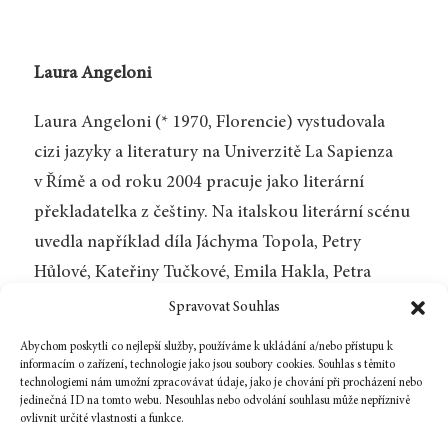
Laura Angeloni
Laura Angeloni (* 1970, Florencie) vystudovala
cizi jazyky a literatury na Univerzitě La Sapienza
v Římě a od roku 2004 pracuje jako literární
překladatelka z češtiny. Na italskou literární scénu
uvedla například díla Jáchyma Topola, Petry
Hůlové, Kateřiny Tučkové, Emila Hakla, Petra
Krále, Terezy Boučkové nebo Bianky Bellové. Je
Spravovat Souhlas
také autorkou dvou románů
Il viaggio di Anna
Abychom poskytli co nejlepší služby, používáme k ukládání a/nebo přístupu k
(2007, Annina cesta) a
Dare il resto e poi sorridere
informacím o zařízení, technologie jako jsou soubory cookies. Souhlas s těmito
technologiemi nám umožní zpracovávat údaje, jako je chování při procházení nebo
(2015, Dávat nazpět a usmívat se).
jedinečná ID na tomto webu. Nesouhlas nebo odvolání souhlasu může nepříznivě
ovlivnit určité vlastnosti a funkce.
Zpět na číslo