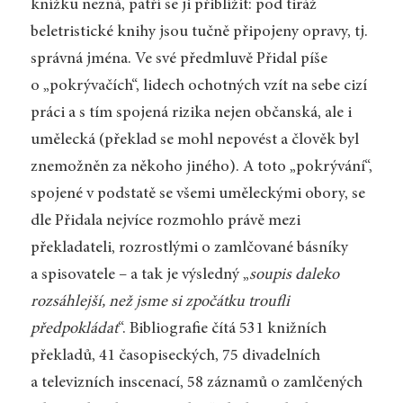
knížku nezná, patří se ji přiblížit: pod tiráž
beletristické knihy jsou tučně připojeny opravy, tj.
správná jména. Ve své předmluvě Přidal píše
o „pokrývačích“, lidech ochotných vzít na sebe cizí
práci a s tím spojená rizika nejen občanská, ale i
umělecká (překlad se mohl nepovést a člověk byl
znemožněn za někoho jiného). A toto „pokrývání“,
spojené v podstatě se všemi uměleckými obory, se
dle Přidala nejvíce rozmohlo právě mezi
překladateli, rozrostlými o zamlčované básníky
a spisovatele – a tak je výsledný „
soupis daleko
rozsáhlejší, než jsme si zpočátku troufli
předpokládat
“. Bibliografie čítá 531 knižních
překladů, 41 časopiseckých, 75 divadelních
a televizních inscenací, 58 záznamů o zamlčených