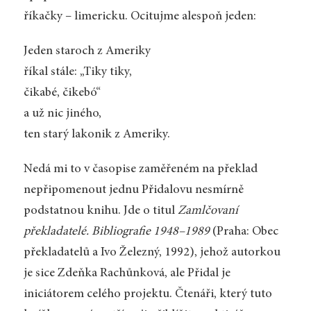
říkačky – limericku. Ocitujme alespoň jeden:
Jeden staroch z Ameriky
říkal stále: „Tiky tiky,
čikabé, čikebó“
a už nic jiného,
ten starý lakonik z Ameriky.
Nedá mi to v časopise zaměřeném na překlad
nepřipomenout jednu Přidalovu nesmírně
podstatnou knihu. Jde o titul
Zamlčovaní
překladatelé. Bibliografie 1948–1989
(Praha: Obec
překladatelů a Ivo Železný, 1992), jehož autorkou
je sice Zdeňka Rachůnková, ale Přidal je
iniciátorem celého projektu. Čtenáři, který tuto