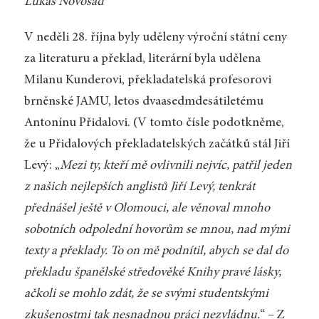
Lukáš Novosad
V neděli 28. října byly uděleny výroční státní ceny
za literaturu a překlad, literární byla udělena
Milanu Kunderovi, překladatelská profesorovi
brněnské JAMU, letos dvaasedmdesátiletému
Antonínu Přidalovi. (V tomto čísle podotkněme,
že u Přidalových překladatelských začátků stál Jiří
Levý: „
Mezi ty, kteří mě ovlivnili nejvíc, patřil jeden
z našich nejlepších anglistů Jiří Levý, tenkrát
přednášel ještě v Olomouci, ale věnoval mnoho
sobotních odpolední hovorům se mnou, nad mými
texty a překlady. To on mě podnítil, abych se dal do
překladu španělské středověké Knihy pravé lásky,
ačkoli se mohlo zdát, že se svými studentskými
zkušenostmi tak nesnadnou práci nezvládnu.
“ – Z