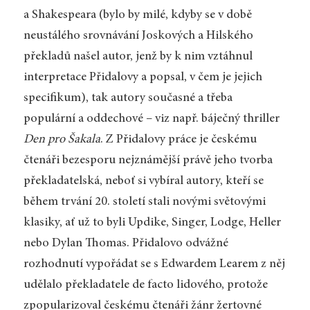
a Shakespeara (bylo by milé, kdyby se v době
neustálého srovnávání Joskových a Hilského
překladů našel autor, jenž by k nim vztáhnul
interpretace Přidalovy a popsal, v čem je jejich
specifikum), tak autory současné a třeba
populární a oddechové – viz např. báječný thriller
Den pro Šakala
. Z Přidalovy práce je českému
čtenáři bezesporu nejznámější právě jeho tvorba
překladatelská, neboť si vybíral autory, kteří se
během trvání 20. století stali novými světovými
klasiky, ať už to byli Updike, Singer, Lodge, Heller
nebo Dylan Thomas. Přidalovo odvážné
rozhodnutí vypořádat se s Edwardem Learem z něj
udělalo překladatele de facto lidového, protože
zpopularizoval českému čtenáři žánr žertovné