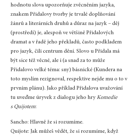
hodnotu slova upozorňuje zvěcněním jazyka,
znakem Přidalovy tvorby je trvalé doplňování
žánrů a literárních druhů a důraz na jazyk – děj
(prostředí) je, alespoň ve většině Přidalových
dramat a v řadě jeho překladů, často podkladem
pro jazyk, čili centrum dění. Slovo u Přidala má
být sice též věcné, ale i (a snad za to může
Přidalovo velké téma: sny) básnické (Kundera na
toto myslím rezignoval, respektive nejde mu o to v
prvním plánu). Jako příklad Přidalova uvažování
tu uveďme úryvek z dialogu jeho hry
Komedie
s Quijotem
:
Sancho: Hlavně že si rozumíme.
Quijote: Jak můžeš vědět, že si rozumíme, když