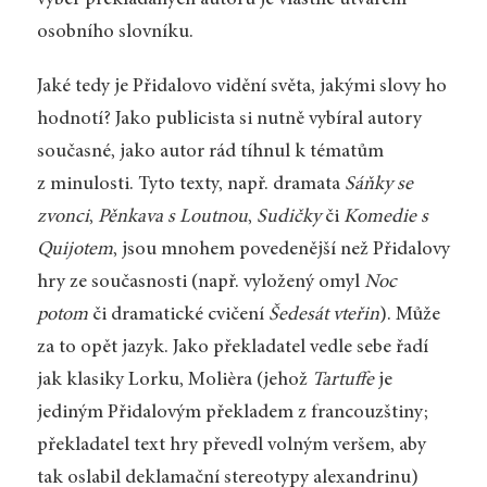
výběr překládaných autorů je vlastně utváření
osobního slovníku.
Jaké tedy je Přidalovo vidění světa, jakými slovy ho
hodnotí? Jako publicista si nutně vybíral autory
současné, jako autor rád tíhnul k tématům
z minulosti. Tyto texty, např. dramata
Sáňky se
zvonci
,
Pěnkava s Loutnou
,
Sudičky
či
Komedie s
Quijotem
, jsou mnohem povedenější než Přidalovy
hry ze současnosti (např. vyložený omyl
Noc
potom
či dramatické cvičení
Šedesát vteřin
). Může
za to opět jazyk. Jako překladatel vedle sebe řadí
jak klasiky Lorku, Molièra (jehož
Tartuffe
je
jediným Přidalovým překladem z francouzštiny;
překladatel text hry převedl volným veršem, aby
tak oslabil deklamační stereotypy alexandrinu)