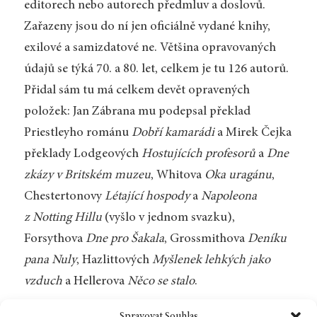
editorech nebo autorech předmluv a doslovů.
Zařazeny jsou do ní jen oficiálně vydané knihy,
exilové a samizdatové ne. Většina opravovaných
údajů se týká 70. a 80. let, celkem je tu 126 autorů.
Přidal sám tu má celkem devět opravených
položek: Jan Zábrana mu podepsal překlad
Priestleyho románu
Dobří kamarádi
a Mirek Čejka
překlady Lodgeových
Hostujících profesorů
a
Dne
zkázy v Britském muzeu
, Whitova
Oka uragánu
,
Chestertonovy
Létající hospody
a
Napoleona
z Notting Hillu
(vyšlo v jednom svazku),
Forsythova
Dne pro Šakala
, Grossmithova
Deníku
pana Nuly
, Hazlittových
Myšlenek lehkých jako
vzduch
a Hellerova
Něco se stalo
.
Je dobře, že státní ceny dnes dostávají „pokrývaní“.
Spravovat Souhlas