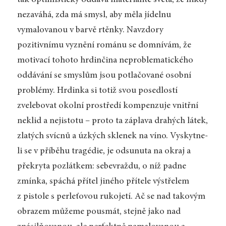
tak optimisticky oddává materialitě světa, že nikdy
nezaváhá, zda má smysl, aby měla jídelnu
vymalovanou v barvě rtěnky. Navzdory
pozitivnímu vyznění románu se domnívám, že
motivací tohoto hrdinčina neproblematického
oddávání se smyslům jsou potlačované osobní
problémy. Hrdinka si totiž svou posedlostí
zvelebovat okolní prostředí kompenzuje vnitřní
neklid a nejistotu – proto ta záplava drahých látek,
zlatých svícnů a úzkých sklenek na víno. Vyskytne-
li se v příběhu tragédie, je odsunuta na okraj a
překryta pozlátkem: sebevraždu, o níž padne
zmínka, spáchá přítel jiného přítele výstřelem
z pistole s perleťovou rukojetí. Ač se nad takovým
obrazem můžeme pousmát, stejně jako nad