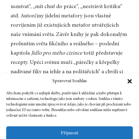
usmívat“, „mít chuť do práce“, „nestrávit kritiku“
atd. Autorčiny jídelní metafory jsou vlastně
rozvíjením již existujících metafor utvářejících
naše vnímání světa. Závěr knihy je pak dokonalým
prolnutím světa fikčního a reálného – poslední
kapitola
Jídlo pro mého cizince
totiž představuje
recepty. Upéci svému muži „párečky a křepelky
nadívané fíky na jehle a na polštářcích“ a chvíli si
ho představovat jako tajemného cizince…, kde ale
Spravovat Souhlas
seženu křepelky a fíky? A manžela?
Abychom poskytli co nejlepší služby, používáme k ukládání a/nebo přístupu k
informacím o zařízení, technologie jako jsou soubory cookies. Souhlas s těmito
technologiemi nám umožní zpracovávat údaje, jako je chování při procházení nebo
jedinečná ID na tomto webu. Nesouhlas nebo odvolání souhlasu může nepříznivě
ovlivnit určité vlastnosti a funkce.
Zpět na číslo
Přijmout