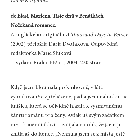
Lucie Koryntová
de Blasi, Marlena. Tisíc dnů v Benátkách –
Nečekaná romance.
Z anglického originálu
A Thousand Days in Venice
(2002) přeložila Daria Dvořáková. Odpovědná
redaktorka Marie Sluková.
1. vydání. Praha: BB/art, 2004. 220 stran.
Když jsem bloumala po knihovně, v létě
vybrakované a zpřeházené, padla jsem náhodou na
knížku, která se očividně hlásila k vysmívanému
žánru románu pro ženy. Avšak už svým začátkem
mě – k mému údivu – zaujala natolik, že jsem ji
zhltla až do konce. „Nehnula jsem se z místa ještě