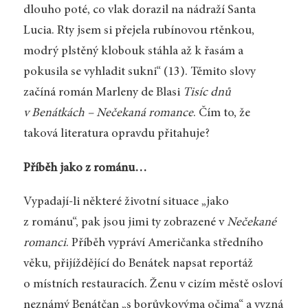
dlouho poté, co vlak dorazil na nádraží Santa
Lucia. Rty jsem si přejela rubínovou rtěnkou,
modrý plstěný klobouk stáhla až k řasám a
pokusila se vyhladit sukni“ (13). Těmito slovy
začíná román Marleny de Blasi
Tisíc dnů
v Benátkách – Nečekaná romance
. Čím to, že
taková literatura opravdu přitahuje?
Příběh jako z románu…
Vypadají-li některé životní situace „jako
z románu“, pak jsou jimi ty zobrazené v
Nečekané
romanci
. Příběh vypráví Američanka středního
věku, přijíždějící do Benátek napsat reportáž
o místních restauracích. Ženu v cizím městě osloví
neznámý Benátčan „s borůvkovýma očima“ a vyzná