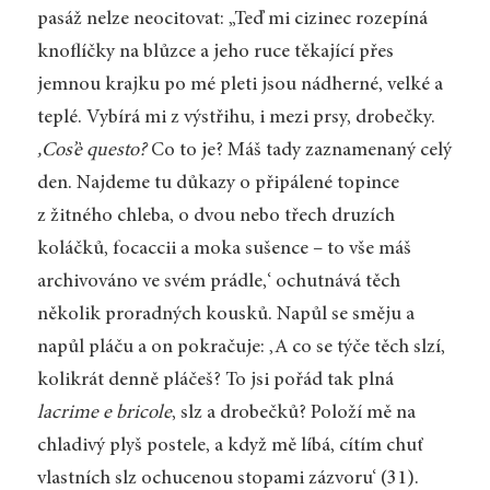
pasáž nelze neocitovat: „Teď mi cizinec rozepíná
knoflíčky na blůzce a jeho ruce těkající přes
jemnou krajku po mé pleti jsou nádherné, velké a
teplé. Vybírá mi z výstřihu, i mezi prsy, drobečky.
,Cos’è questo?
Co to je? Máš tady zaznamenaný celý
den. Najdeme tu důkazy o připálené topince
z žitného chleba, o dvou nebo třech druzích
koláčků, focaccii a moka sušence – to vše máš
archivováno ve svém prádle,‘ ochutnává těch
několik proradných kousků. Napůl se směju a
napůl pláču a on pokračuje: ‚A co se týče těch slzí,
kolikrát denně pláčeš? To jsi pořád tak plná
lacrime e bricole
, slz a drobečků? Položí mě na
chladivý plyš postele, a když mě líbá, cítím chuť
vlastních slz ochucenou stopami zázvoru‘ (31).