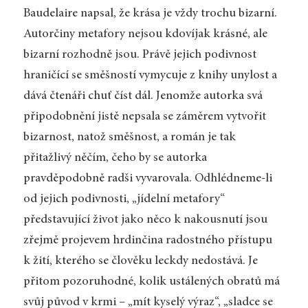
Baudelaire napsal, že krása je vždy trochu bizarní.
Autorčiny metafory nejsou kdovíjak krásné, ale
bizarní rozhodně jsou. Právě jejich podivnost
hraničící se směšností vymycuje z knihy unylost a
dává čtenáři chuť číst dál. Jenomže autorka svá
připodobnění jistě nepsala se záměrem vytvořit
bizarnost, natož směšnost, a román je tak
přitažlivý něčím, čeho by se autorka
pravděpodobně radši vyvarovala. Odhlédneme-li
od jejich podivnosti, „jídelní metafory“
představující život jako něco k nakousnutí jsou
zřejmě projevem hrdinčina radostného přístupu
k žití, kterého se člověku leckdy nedostává. Je
přitom pozoruhodné, kolik ustálených obratů má
svůj původ v krmi – „mít kyselý výraz“, „sladce se