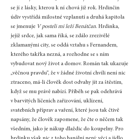
se jí z lásky, kterou k ní chová již rok. Hrdinčin
údiv vystřídá milostné vzplanutí a druhá kapitola
se jmenuje
V posteli mi leží Benátčan
. Hrdinka,
jejíž srdce, jak sama říká, se zdálo zrezivělé
zklamanými city, se oddá vztahu s Fernandem,
kterého takřka nezná, a rozhodne se s ním
vybudovat nový život a domov. Román tak ukazuje
„věčnou pravdu“, že v žádné životní chvíli není nic
ztraceno, má-li člověk dost odvahy jít za štěstím,
když se mu právě nabízí. Příběh se pak odehrává
v barvitých líčeních zařizování, uklízení,
svatebních příprav a vaření, které jsou tak čtivě
napsány, že člověk zapomene, že čte o něčem tak
všedním, jako je nákup dlaždic do koupelny. Pro
hrdinku však nic z toho banální není: věci a jídlo