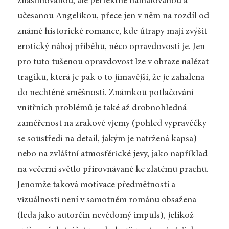
znásilňovanou, ale perfektně namalovanou a
učesanou Angelikou, přece jen v něm na rozdíl od
známé historické romance, kde útrapy mají zvýšit
erotický náboj příběhu, něco opravdovosti je. Jen
pro tuto tušenou opravdovost lze v obraze nalézat
tragiku, která je pak o to jímavější, že je zahalena
do nechtěné směšnosti. Známkou potlačování
vnitřních problémů je také až drobnohledná
zaměřenost na zrakové vjemy (pohled vypravěčky
se soustředí na detail, jakým je natržená kapsa)
nebo na zvláštní atmosférické jevy, jako například
na večerní světlo přirovnávané ke zlatému prachu.
Jenomže taková motivace předmětnosti a
vizuálnosti není v samotném románu obsažena
(leda jako autorčin nevědomý impuls), jelikož