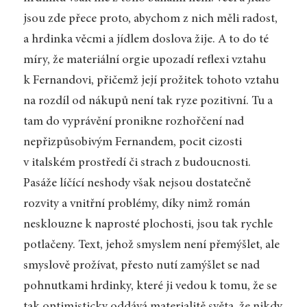
jsou zde přece proto, abychom z nich měli radost,
a hrdinka věcmi a jídlem doslova žije. A to do té
míry, že materiální orgie upozadí reflexi vztahu
k Fernandovi, přičemž její prožitek tohoto vztahu
na rozdíl od nákupů není tak ryze pozitivní. Tu a
tam do vyprávění pronikne rozhořčení nad
nepřizpůsobivým Fernandem, pocit cizosti
v italském prostředí či strach z budoucnosti.
Pasáže líčící neshody však nejsou dostatečně
rozvity a vnitřní problémy, díky nimž román
nesklouzne k naprosté plochosti, jsou tak rychle
potlačeny. Text, jehož smyslem není přemýšlet, ale
smyslově prožívat, přesto nutí zamýšlet se nad
pohnutkami hrdinky, které ji vedou k tomu, že se