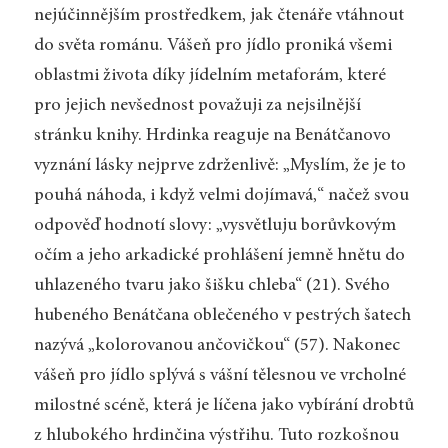
nejúčinnějším prostředkem, jak čtenáře vtáhnout
do světa románu. Vášeň pro jídlo proniká všemi
oblastmi života díky jídelním metaforám, které
pro jejich nevšednost považuji za nejsilnější
stránku knihy. Hrdinka reaguje na Benátčanovo
vyznání lásky nejprve zdrženlivě: „Myslím, že je to
pouhá náhoda, i když velmi dojímavá,“ načež svou
odpověď hodnotí slovy: „vysvětluju borůvkovým
očím a jeho arkadické prohlášení jemně hnětu do
uhlazeného tvaru jako šišku chleba“ (21). Svého
hubeného Benátčana oblečeného v pestrých šatech
nazývá „kolorovanou ančovičkou“ (57). Nakonec
vášeň pro jídlo splývá s vášní tělesnou ve vrcholné
milostné scéně, která je líčena jako vybírání drobtů
z hlubokého hrdinčina výstřihu. Tuto rozkošnou