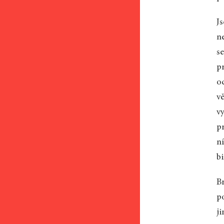
J
n
se
p
o
v
vy
pr
ní
bi
B
p
ji