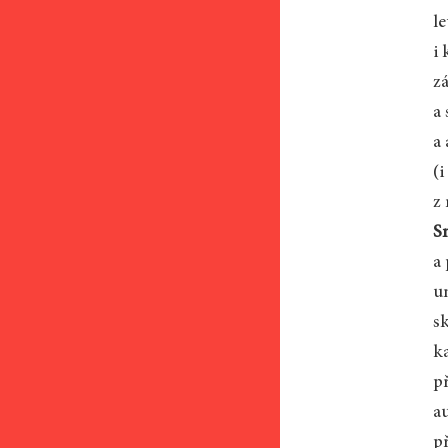
le
i 
z
a
a
(
z
S
a
u
s
k
p
a
p