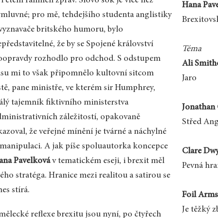
i čtení ranních zpráv. Slovo šok je více než
Hana Pav
ýmluvné; pro mě, tehdejšího studenta anglistiky
Brexitovs
 vyznavače britského humoru, bylo
představitelné, že by se Spojené království
Téma
oopravdy rozhodlo pro odchod. S odstupem
Ali Smith
asu mi to však připomnělo kultovní sitcom
Jaro
stě, pane ministře, ve kterém sir Humphrey,
álý tajemník fiktivního ministerstva
Jonathan 
dministrativních záležitostí, opakovaně
Střed Ang
azoval, že veřejné mínění je tvárné a náchylné
 manipulaci. A jak píše spoluautorka koncepce
Clare Dwy
ana Pavelková
v tematickém eseji, i brexit měl
Pevná hra
ého stratéga. Hranice mezi realitou a satirou se
es stírá.
Foil Arms
Je těžký z
mělecké reflexe brexitu jsou nyní, po čtyřech