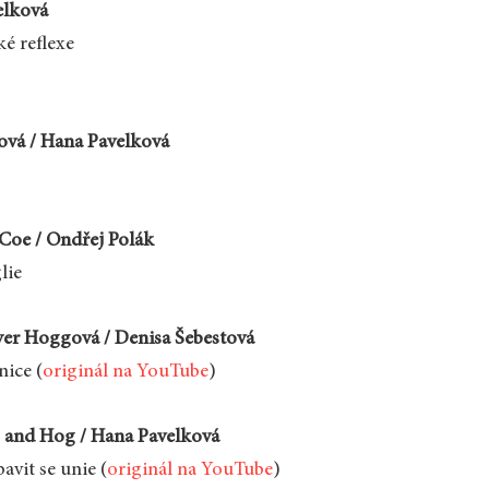
elková
ké reflexe
ová / Hana Pavelková
Coe / Ondřej Polák
lie
er Hoggová / Denisa Šebestová
nice (
originál na YouTube
)
 and Hog / Hana Pavelková
bavit se unie (
originál na YouTube
)