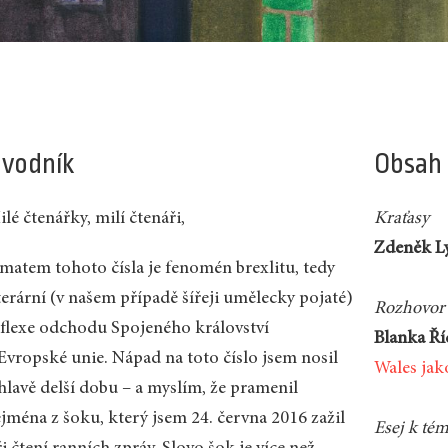
vodník
Obsah
lé čtenářky, milí čtenáři,
Kraťasy
Zdeněk L
ématem tohoto čísla je fenomén brexlitu, tedy
terární (v našem případě šířeji umělecky pojaté)
Rozhovor 
eflexe odchodu Spojeného království
Blanka Ří
 Evropské unie. Nápad na toto číslo jsem nosil
Wales jak
 hlavě delší dobu – a myslím, že pramenil
ejména z šoku, který jsem 24. června 2016 zažil
Esej k té