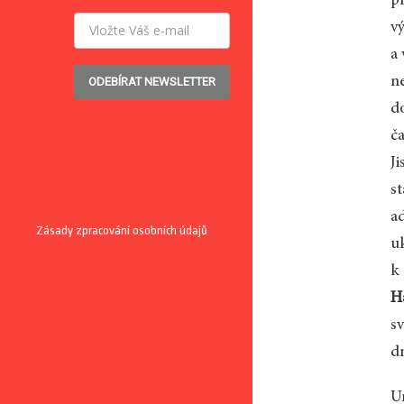
př
v
a
ne
ODEBÍRAT NEWSLETTER
d
č
Ji
st
a
Zásady zpracování osobních údajů
uk
k
H
sv
dn
U