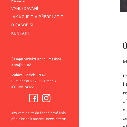
POEZIE
VYHLEDÁVÁNÍ
JAK KOUPIT A PŘEDPLATIT
O ČASOPISU
KONTAKT
Ú
Časopis vychází jednou měsíčně
Mi
a stojí 135 Kč
Vydává: Spolek SPLAV!
t
U Studánky 5, 170 00 Praha 7
li
IČO 266 74 122
r
z
v
Aby vám neuteklo žádné nové číslo,
z
přihlašte se k našemu newsletteru: