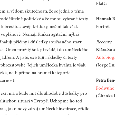
Platýs
sem si vědom skutečnosti, že se jedná o téma
eoddělitelně politické a že mnou vybrané texty
Hannah R
 k brexitu stavějí kriticky, nečiní tak však
Portrét
rvoplánově. Nemají funkci agitační, nýbrž
dhalují příčiny i důsledky současného stavu
Recenze
ěcí. Onen prožitý šok převádějí do uměleckého
Klára So
jádření. A jistě, existují i skladby či texty
Autobiogr
obrexitovské. Jejich umělecká kvalita je však
(Jorge Lu
zká, ne­-li přímo na hranici kategorie
zarností.
Petra Ben
Podivuhod
rexit má a bude mít dlouhodobé důsledky pro
(Čítanka k
olitickou situaci v Evropě. Uchopme ho teď
nak, jako nový zdroj umělecké inspirace, zřídlo