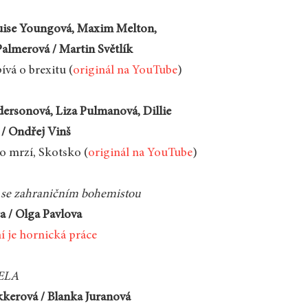
uise Youngová, Maxim Melton,
lmerová / Martin Světlík
ívá o brexitu (
originál na YouTube
)
ersonová, Liza Pulmanová, Dillie
/ Ondřej Vinš
o mrzí, Skotsko (
originál na YouTube
)
se zahraničním bohemistou
a / Olga Pavlova
í je hornická práce
CELA
kerová / Blanka Juranová