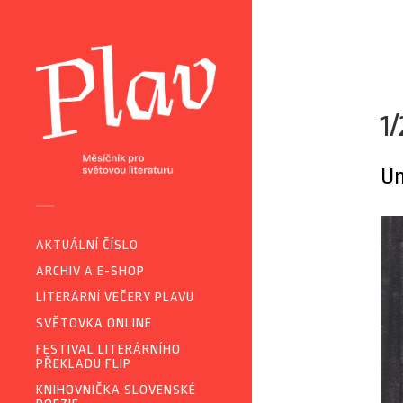
1
Um
AKTUÁLNÍ ČÍSLO
ARCHIV A E-SHOP
LITERÁRNÍ VEČERY PLAVU
SVĚTOVKA ONLINE
FESTIVAL LITERÁRNÍHO
PŘEKLADU FLIP
KNIHOVNIČKA SLOVENSKÉ