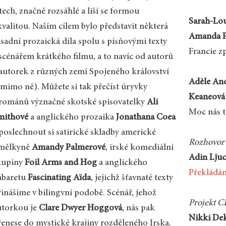
tech, značně rozsáhlé a liší se formou
Sarah-Lo
kvalitou. Naším cílem bylo představit některá
Amanda Pa
ásadní prozaická díla spolu s písňovými texty
Francie zp
 scénářem krátkého filmu, a to navíc od autorů
 autorek z různých zemí Spojeného království
Adèle And
i mimo ně). Můžete si tak přečíst úryvky
Keaneová 
 románů význačné skotské spisovatelky
Ali
Moc nás t
mithové
a anglického prozaika
Jonathana Coea
 poslechnout si satirické skladby americké
Rozhovor 
mělkyně
Amandy Palmerové
, irské komediální
Adin Ljuc
kupiny
Foil Arms and Hog
a anglického
Překládán
abaretu
Fascinating Aïda
, jejichž šťavnaté texty
řinášíme v bilingvní podobě. Scénář, jehož
Projekt 
utorkou je
Clare Dwyer Hoggová
, nás pak
Nikki Dek
řenese do mystické krajiny rozděleného Irska.