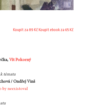
Koupit za 89 Kč
Koupit ebook za 65 Kč
yčka,
Vít Pokorný
k tématu
chová / Ondřej Vinš
o by neexistoval
matu