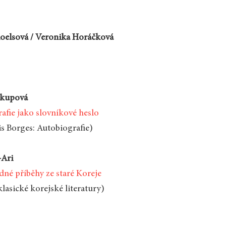
oelsová / Veronika Horáčková
ukupová
afie jako slovníkové heslo
is Borges: Autobiografie)
‑Ari
né příběhy ze staré Koreje
lasické korejské literatury)