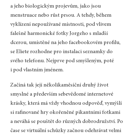
a jeho biologickým projevům, jako jsou
menstruace nebo růst prsou. A tehdy, během
vyklízení nepoužívané místnosti, pod vlivem
falešně harmonické fotky Jorgeho s mladší
dcerou, umístěné na jeho facebookovém profilu,
se Eliete rozhodne pro instalaci seznamky do
svého telefonu. Nejprve pod smyšleným, poté
i pod vlastním jménem.
Začíná tak její několikaměsíční druhý život
smyslné a především sebevědomé internetové
krásky, která má vždy vhodnou odpověď, vymýšlí
si rafinované hry okořeněné pikantními fotkami
a neváhá se pouštět do různých dobrodružství. Po
čase se virtuální schůzky začnou odehrávat velmi