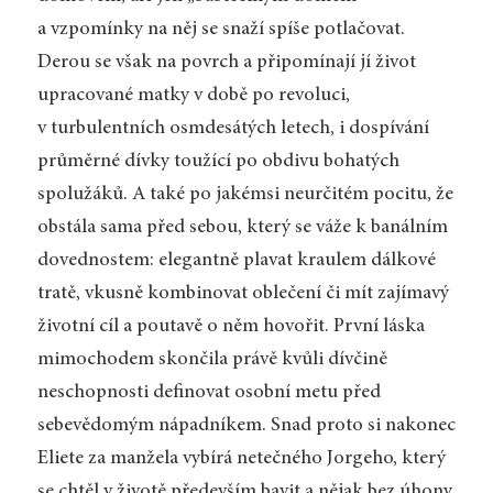
a vzpomínky na něj se snaží spíše potlačovat.
Derou se však na povrch a připomínají jí život
upracované matky v době po revoluci,
v turbulentních osmdesátých letech, i dospívání
průměrné dívky toužící po obdivu bohatých
spolužáků. A také po jakémsi neurčitém pocitu, že
obstála sama před sebou, který se váže k banálním
dovednostem: elegantně plavat kraulem dálkové
tratě, vkusně kombinovat oblečení či mít zajímavý
životní cíl a poutavě o něm hovořit. První láska
mimochodem skončila právě kvůli dívčině
neschopnosti definovat osobní metu před
sebevědomým nápadníkem. Snad proto si nakonec
Eliete za manžela vybírá netečného Jorgeho, který
se chtěl v životě především bavit a nějak bez úhony