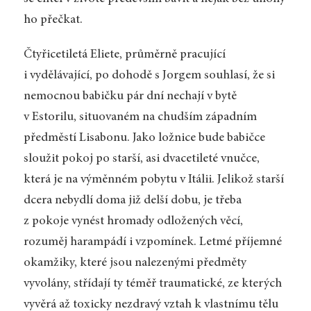
ho přečkat.
Čtyřicetiletá Eliete, průměrně pracující
i vydělávající, po dohodě s Jorgem souhlasí, že si
nemocnou babičku pár dní nechají v bytě
v Estorilu, situovaném na chudším západním
předměstí Lisabonu. Jako ložnice bude babičce
sloužit pokoj po starší, asi dvacetileté vnučce,
která je na výměnném pobytu v Itálii. Jelikož starší
dcera nebydlí doma již delší dobu, je třeba
z pokoje vynést hromady odložených věcí,
rozuměj harampádí i vzpomínek. Letmé příjemné
okamžiky, které jsou nalezenými předměty
vyvolány, střídají ty téměř traumatické, ze kterých
vyvěrá až toxicky nezdravý vztah k vlastnímu tělu