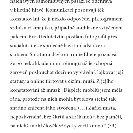
naléhavých samomluvných pasáží se odehrává
v Elietině hlavě. Komunikaci posouvají též
konstatování, že jí někdo odpověděl piktogramem
srdíčka či smajlíku, případně souhlasně vztyčeným
palcem. Prostřednictvím posílání fotografií přes
sociální sítě se společně baví i mladší dcera
s otcem. S notnou dávkou ironie Eliete přiznává,
že po několikadenním tréningu už je schopná
zároveň poslouchat dceřino vyprávění, lajkovat její
statusy a online flirtovat s cizími muži. Z jejího
konstatování až mrazí: „Displeje mobilů jsem měla
ráda, protože na nich mohla být slova stejně tak
snadno zničena jako stvořena. (…) Zářící místa,
neposkvrněná, bez škrtů a škrábanců a bez paměti,
na nichž mohl člověk vždycky začít znovu.“ (33)