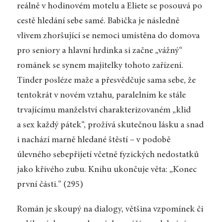
reálně v hodinovém motelu a Eliete se posouvá po
cestě hledání sebe samé. Babička je následně
vlivem zhoršující se nemoci umístěna do domova
pro seniory a hlavní hrdinka si začne „vážný“
románek se synem majitelky tohoto zařízení.
Tinder posléze maže a přesvědčuje sama sebe, že
tentokrát v novém vztahu, paralelním ke stále
trvajícímu manželství charakterizovaném „klid
a sex každý pátek“, prožívá skutečnou lásku a snad
i nachází marně hledané štěstí – v podobě
úlevného sebepřijetí včetně fyzických nedostatků
jako křivého zubu. Knihu ukončuje věta: „Konec
první části.“ (295)
Román je skoupý na dialogy, většina vzpomínek či