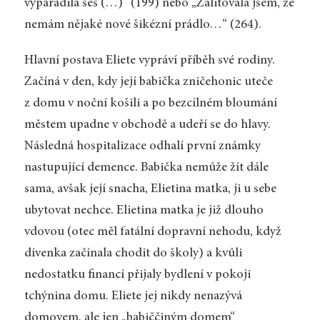
vyparádila ses (…)“ (199) nebo „Zalitovala jsem, že
nemám nějaké nové šikézní prádlo…“ (264).
Hlavní postava Eliete vypráví příběh své rodiny.
Začíná v den, kdy její babička zničehonic uteče
z domu v noční košili a po bezcílném bloumání
městem upadne v obchodě a udeří se do hlavy.
Následná hospitalizace odhalí první známky
nastupující demence. Babička nemůže žít dále
sama, avšak její snacha, Elietina matka, ji u sebe
ubytovat nechce. Elietina matka je již dlouho
vdovou (otec měl fatální dopravní nehodu, když
dívenka začínala chodit do školy) a kvůli
nedostatku financí přijaly bydlení v pokoji
tchýnina domu. Eliete jej nikdy nenazývá
domovem, ale jen „babiččiným domem“