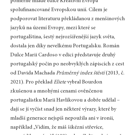
poměrně mladé edice Kreativní Evropa
spolufinancované Evropskou unií. Cílem je
podporovat literaturu překládanou z menšinových
jazyků na území Evropy, mezi které se
portugalština, šestý nejrozšířenější jazyk světa,
dostala jen díky nevelkému Portugalsku. Román
Dulce Marii Cardoso v edici představuje druhý
portugalský počin po neobvyklých zápiscích z cest
od Davida Machada
Průměrný index štěstí
(2013, č.
2021). Pro překlad
Eliete
vybral Bourdon
zkušenou a mnohými cenami ověnčenou
portugalistku Marii Havlíkovou a dobře udělal –
dají se jí vyčíst snad jen některé výrazy, které by
mladší generace nejspíš nepoužila ani v ironii,
například „Vidím, že máš šikézní střevíce,