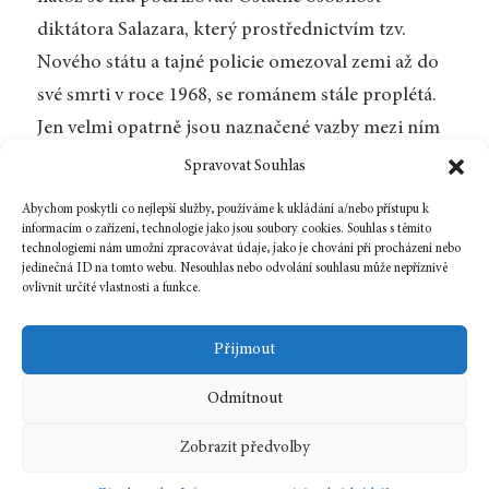
diktátora Salazara, který prostřednictvím tzv.
Nového státu a tajné policie omezoval zemi až do
své smrti v roce 1968, se románem stále proplétá.
Jen velmi opatrně jsou naznačené vazby mezi ním
a výrazně mladší Eliete. Pro definitivní rozuzlení
Spravovat Souhlas
však bude nutné počkat na druhou část knihy –
Abychom poskytli co nejlepší služby, používáme k ukládání a/nebo přístupu k
pokud ji má vůbec Dulce Maria Cardoso v úmyslu
informacím o zařízení, technologie jako jsou soubory cookies. Souhlas s těmito
technologiemi nám umožní zpracovávat údaje, jako je chování při procházení nebo
napsat.
jedinečná ID na tomto webu. Nesouhlas nebo odvolání souhlasu může nepříznivě
ovlivnit určité vlastnosti a funkce.
Zpět na číslo
Přijmout
Odmítnout
18 prosince, 2023
In
Recenze
Zobrazit předvolby
10
2023
portugalština