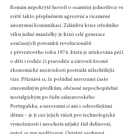
Román nepokrytě hovoří o osamění jednotlivce ve
světě takto přeplněném agresivní a víceméně
anonymní komunikací. Zdánlivá krize středního
věku jedné manželky je krizí celé generace
současných potomků revolucionářů
z převratového roku 1974, která je utiskována péčí
o děti i rodiče či prarodiče a zároveň kromě
ekonomické nezávislosti postrádá ušlechtilejší
vize. Přiznává si, že pořádně nerozumí často
staromilným předkům, občasně nepochopitelně
nostalgickým po řádu salazarovského
Portugalska, a nerozumí si ani s odrostlejšími
dětmi – je jí cizí jejich vášeň pro technologické
vymoženosti i neochota nějaký řád definovat,
natož se mu podřizovat. Ostatně osobnost