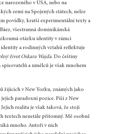
ánce narozeného v USA, nebo na
ských zemí na Spojených státech, nelze
m povídky, kratší experimentální texty a
a Báez, všestranná dominikánská
 zkoumá otázku identity v rámci
dentity a rodinných vztahů reflektuje
uplný život Oskara Wajda
. Do češtiny
h spisovatelů a umělců je však mnohem
rů žijících v New Yorku, známých jako
 jejich paradoxní pozice. Píší z New
jich realita je však taková, že stojí
ich textech neustále přítomný. Mě osobně
niká mnoho. Autoři v nich