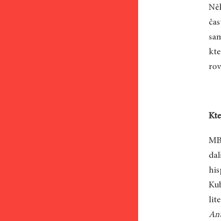
Něk
čas
sam
kt
rov
Kte
MB:
dal
his
Kub
lit
Ant