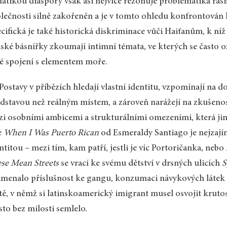
atikou diaspory však asi nejvíce rezonuje problematika ras
lečnosti silně zakořeněn a je v tomto ohledu konfrontován
cifická je také historická diskriminace vůči Haiťanům, k ní
ské básnířky zkoumají intimní témata, ve kterých se často oz
é spojení s elementem moře.
 Postavy v příbězích hledají vlastní identitu, vzpomínají na d
dstavou než reálným místem, a zároveň narážejí na zkušenost
i osobními ambicemi a strukturálními omezeními, která jim
e
When I Was Puerto Rican
od Esmeraldy Santiago je nejzajím
ntitou – mezi tím, kam patří, jestli je víc Portoričanka, neb
se Mean Streets
se vrací ke svému dětství v drsných ulicích
S
menalo příslušnost ke gangu, konzumaci návykových látek a
tě, v němž si latinskoamerický imigrant musel osvojit krutos
to bez milosti semlelo.