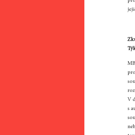
pro
jej
Zku
Týk
MB:
pro
sou
roz
V d
s a
sou
neb