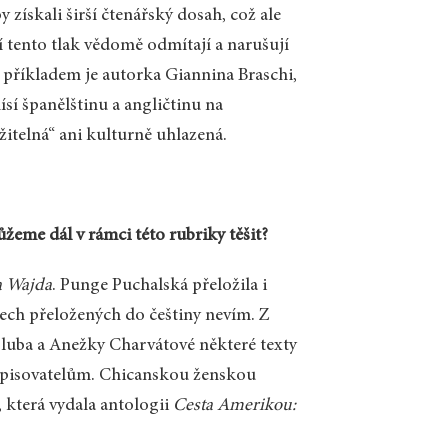
 získali širší čtenářský dosah, což ale
 tento tlak vědomě odmítají a narušují
příkladem je autorka Giannina Braschi,
sí španělštinu a angličtinu na
žitelná“ ani kulturně uhlazená.
žeme dál v rámci této rubriky těšit?
a Wajda
. Punge Puchalská přeložila i
rech přeložených do češtiny nevím. Z
oluba a Anežky Charvátové některé texty
 spisovatelům. Chicanskou ženskou
, která vydala antologii
Cesta Amerikou: