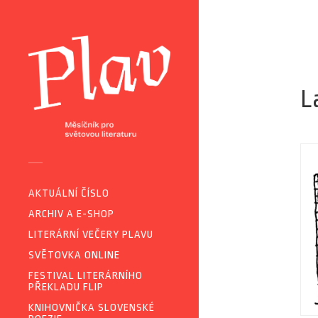
L
AKTUÁLNÍ ČÍSLO
ARCHIV A E-SHOP
LITERÁRNÍ VEČERY PLAVU
SVĚTOVKA ONLINE
FESTIVAL LITERÁRNÍHO
PŘEKLADU FLIP
KNIHOVNIČKA SLOVENSKÉ