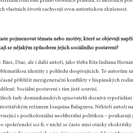
střednictvím buď přímo osobních příběhů, či fiktivních post
ich vlastních životů zachycují svou autentickou zkušenost.
ste pojmenovat témata nebo motivy, které se objevují napří
ají se nějakým způsobem jejich sociálního postavení?
 Báez, Díaz, ale i další autoři, jako třeba Rita Indiana Hernán
blematikou identity z pohledu dospívajících. To autorům 
časně přiblížit mezigenerační konflikty v hispánských rodin
děleně. Sociální postavení s tím jistě souvisí.
ílech řady dominikánských spisovatelů doznívá vypořádání s
utoritářským režimem Joaquína Balaguera. Někteří autoři n
visející s postkoloniální neoliberální politikou – poukazuj
o společenské sci-fi, v nichž se často mísí otázky ekokritiky