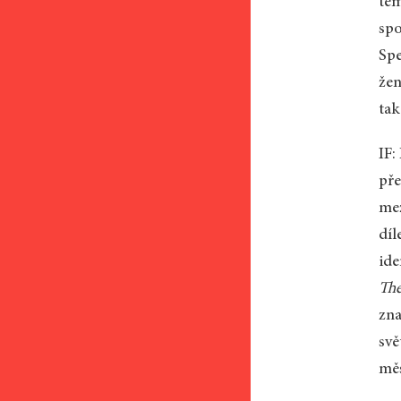
tem
spo
Spe
žen
tak
IF:
pře
mez
díl
ide
The
zna
svě
měs