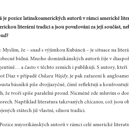
á je pozice latinskoamerických autorů v rámci americké liter
rickou literární tradici a jsou považováni za její součást, n
oud?
 Myslím, že – snad s výjimkou Kubánců – je situace na lite
obecně bídná. Mnoho dominikánských autorů žije v diaspoř
entině… a často v těchto zemích i publikují. S autory, kteří
ot Díaz v případě
Oskara Wajdy
, je pak zařazení k angloa
usta básníků píše dvojjazyčně, čímž reflektují a konfrontují 
h, že tvoří spíše paralelní proud. Nicméně zde mluvím o 
orech. Například literatura takzvaných
chicanos
, což jsou 
jených státech již vlastní, silnou tradici.
 Pozice nuyorikánských autorů v rámci celé americké literatu