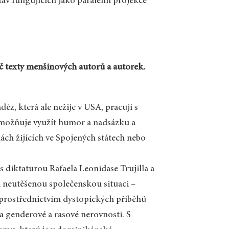
av fungujících jako paralelní projekce
č texty menšinových autorů a autorek.
déz, která ale nežije v USA, pracují s
umožňuje využít humor a nadsázku a
ách žijících ve Spojených státech nebo
 diktaturou Rafaela Leonidase Trujilla a
a neutěšenou společenskou situaci –
í prostřednictvím dystopických příběhů
 a genderové a rasové nerovnosti. S