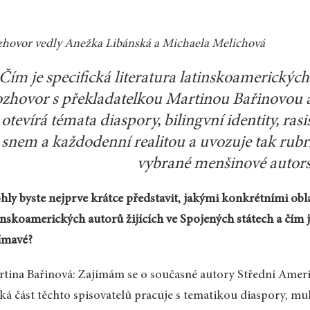
hovor vedly Anežka Libánská a Michaela Melichová
Čím je specifická literatura latinskoamerických
zhovor s překladatelkou Martinou Bařinovou 
otevírá témata diaspory, bilingvní identity, r
snem a každodenní realitou a uvozuje tak rubr
vybrané menšinové autors
ly byste nejprve krátce představit, jakými konkrétními oblas
inskoamerických autorů žijících ve Spojených státech a čím j
ímavé?
tina Bařinová: Zajímám se o současné autory Střední Ameri
ká část těchto spisovatelů pracuje s tematikou diaspory, mul