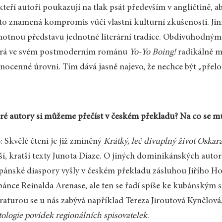
teří autoři poukazují na tlak psát především v angličtině, aby
to znamená kompromis vůči vlastní kulturní zkušenosti. Jiní
otnou představu jednotné literární tradice. Obdivuhodným 
erá ve svém postmoderním románu
Yo-Yo Boing!
radikálně mí
nocenné úrovni. Tím dává jasně najevo, že nechce být „přelo
ré autory si můžeme přečíst v českém překladu? Na co se mů
 Skvělé čtení je již zmíněný
Krátký, leč divuplný život Oskar
ší, kratší texty Junota Díaze. O jiných dominikánských auto
pánské diaspory vyšly v českém překladu zásluhou Jiřího H
ánce Reinalda Arenase, ale ten se řadí spíše ke kubánským
eraturou se u nás zabývá například Tereza Jiroutová Kynčlová
ologie povídek regionálních spisovatelek
.