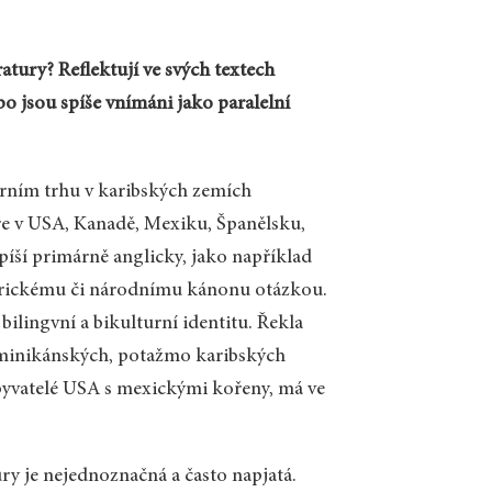
atury? Reflektují ve svých textech
ebo jsou spíše vnímáni jako paralelní
rárním trhu v karibských zemích
e v USA, Kanadě, Mexiku, Španělsku,
 píší primárně anglicky, jako například
merickému či národnímu kánonu otázkou.
bilingvní a bikulturní identitu. Řekla
dominikánských, potažmo karibských
obyvatelé USA s mexickými kořeny, má ve
ry je nejednoznačná a často napjatá.