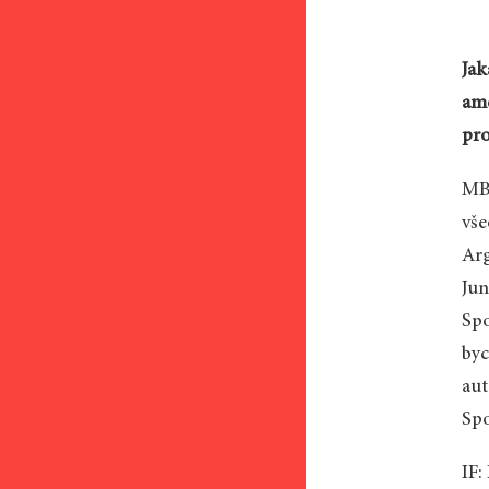
Jak
ame
pr
MB:
vše
Arg
Jun
Spo
byc
aut
Spo
IF: