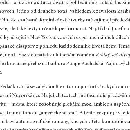
odů – ať už se na situaci dívají z pohledu migranta či hisp
rovech. Jedno od druhého totiž, vzhledem k závislosti karib
ělit. Ze současné dominikánské tvorby mě zajímají předevší
zie, ale také texty určené k performanci. Například Josefin
lkyně žijící v New Yorku, ve svých experimentálních dílech
pánské diaspory z pohledu každodenního života ženy. Téma i
é Junot Díaz v čtenářsky oblíbeném románu
Krátký, leč div
hu bravurně přeložila Barbora Punge Puchalská. Zajímavýc
e.
 Fedačková: Já se zabývám literaturou portorikánských auto
zvaní Nuyorikánci. Na jejich textech mě fascinuje především
ku – města, které zosobňuje globální moc, ambice a úspěch. Je
še stranou tohoto „amerického snu“. A tento rozpor je v jej
mi baví autobiografické romány, kterých v této komunitě vz