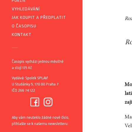
POEZIE
VYHLEDÁVÁNÍ
JAK KOUPIT A PŘEDPLATIT
Roz
O ČASOPISU
KONTAKT
Ro
Časopis vychází jednou měsíčně
a stojí 135 Kč
Vydává: Spolek SPLAV!
U Studánky 5, 170 00 Praha 7
Moh
IČO 266 74 122
lat
zaj
Mar
Aby vám neuteklo žádné nové číslo,
přihlašte se k našemu newsletteru:
Vel