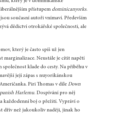
ismu, který je v dominikánské
 liberálnějším přístupem
dominicanyorks
.
ž jsou současní autoři vnímaví. Především
ývá dědictví otrokářské společnosti, ale
omov, který je často spíš už jen
 marginalizace. Neustále je cítit napětí
 společnost klade do cesty. Na příběhu v
avější její zápas s nuyorikánskou
o Američanka. Piri Thomas v díle
Down
panish Harlemu
. Dospívání pro něj
 každodenní boj o přežití. Vypráví o
t dřív než jakoukoliv naději, jinak ho