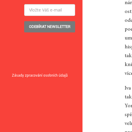
nár
ost
odd
ODEBÍRAT NEWSLETTER
poe
umě
his
tak
kni
víc
Zásady zpracování osobních údajů
Iva
tak
Yor
spí
vel