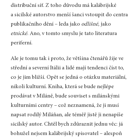
distribuční síť. Z toho důvodu má kalábrijské
a sicilské autorstvo menší šanci vstoupit do centra
publikačního dění – leda jako
odlišné
, jako
etnické
. Ano, v tomto smyslu je tato literatura
periferní.
Ale je tomu tak i proto, že většina čtenářů žije ve
střední a severní Itálii a lidé mají tendenci číst to,
co je jim bližší. Opět se jedná o otázku materiální,
nikoli kulturní. Kniha, která se bude nejlépe
prodávat v Miláně, bude souviset s milánskými
kulturními centry – což neznamená, že ji musí
napsat rodilý Miláňan, ale téměř jistě ji nenapíše
sicilský autor. Chtěl bych zdůraznit jednu věc: já
bohužel nejsem kalábrijský spisovatel – alespoň