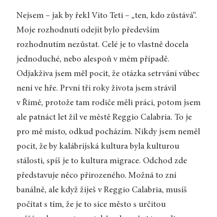
Nejsem – jak by řekl Vito Teti – „ten, kdo zůstává“.
Moje rozhodnutí odejít bylo především
rozhodnutím nezůstat. Celé je to vlastně docela
jednoduché, nebo alespoň v mém případě.
Odjakživa jsem měl pocit, že otázka setrvání vůbec
není ve hře. První tři roky života jsem strávil
v Římě, protože tam rodiče měli práci, potom jsem
ale patnáct let žil ve městě Reggio Calabria. To je
pro mě místo, odkud pocházím. Nikdy jsem neměl
pocit, že by kalábrijská kultura byla kulturou
stálosti, spíš je to kultura migrace. Odchod zde
představuje něco přirozeného. Možná to zní
banálně, ale když žiješ v Reggio Calabria, musíš
počítat s tím, že je to sice město s určitou