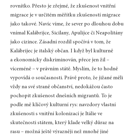
rovnítko. Přesto je zřejmé, že zkušenost vnitřní
migrace je v určitém měřítku zkušeností migrace
jako takové. Navíc víme, že sever po dlouhou dobu
vnímal Kalábrijce, Sicilany, Apulijce či Neapolitány
jako cizince. Zásadní rozdíl spočívá v tom, že
Kalábrijec je italský občan. I když byl kulturně
a ekonomicky diskriminován, přece jen žil –
víceméně – v právním státě. Myslím, že to hodně
vypovídá o současnosti. Právě proto, že jižané měli
vždy na své straně občanství, nedokážou často
pochopit zkušenost dnešních migrantů. To je
podle mě klíčový kulturní rys: navzdory vlastní
zkušenosti s vnitřní kolonizací je Itálie ve
skutečnosti státem, který klade velký důraz na
rasu – možná ještě výrazněji než mnohé jiné