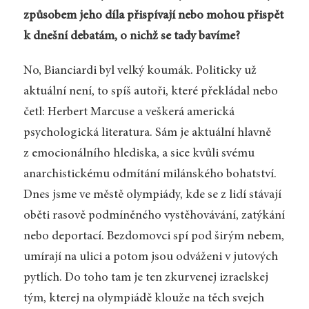
způsobem jeho díla přispívají nebo mohou přispět
k dnešní debatám, o nichž se tady bavíme?
No, Bianciardi byl velký koumák. Politicky už
aktuální není, to spíš autoři, které překládal nebo
četl: Herbert Marcuse a veškerá americká
psychologická literatura. Sám je aktuální hlavně
z emocionálního hlediska, a sice kvůli svému
anarchistickému odmítání milánského bohatství.
Dnes jsme ve městě olympiády, kde se z lidí stávají
oběti rasově podmíněného vystěhovávání, zatýkání
nebo deportací. Bezdomovci spí pod širým nebem,
umírají na ulici a potom jsou odváženi v jutových
pytlích. Do toho tam je ten zkurvenej izraelskej
tým, kterej na olympiádě klouže na těch svejch