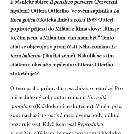
k básnické sbírce
Il pensiero perverso
(Perverzní
myšlení) Ottiera Ottieriho. Ve svém zápisníku
La
linea gotica
(Gotická linie) z roku 1963 Ottieri
popisuje příjezd do Milána z Říma slovy: „Řím je
to, čím jsem, a Milán tím, čím mám být.“ Tento
citát se objevuje i v první části tvého románu
La
terra ballerina
(Tančící země). Nakolik se s tím
citátem a obecně s myšlením Ottiera Ottieriho
ztotožňuješ?
Ottieri psal o průmyslu a psychóze, o neu­róze. Pro
mě je důležitý coby autor románu
L’irrealtà
quotidiana
(Každodenní neskutečno). V něm píše,
že se nachází uprostřed mezi dvěma body, odkud
pozoruje svět. Když jsem psal
Reprodukci
v měřítku
, cítil jsem, že moje pozorovací hledisko