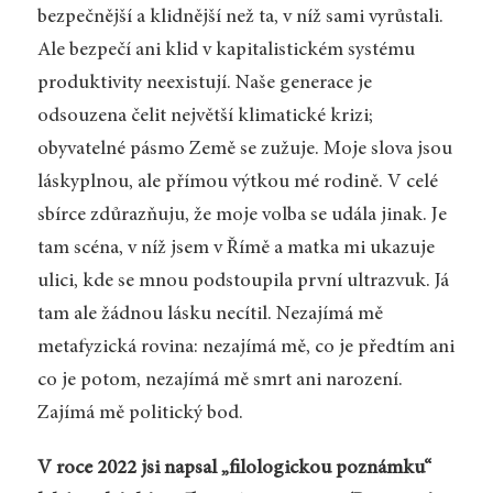
bezpečnější a klidnější než ta, v níž sami vyrůstali.
Ale bezpečí ani klid v kapitalistickém systému
produktivity neexistují. Naše generace je
odsouzena čelit největší klimatické krizi;
obyvatelné pásmo Země se zužuje. Moje slova jsou
láskyplnou, ale přímou výtkou mé rodině. V celé
sbírce zdůrazňuju, že moje volba se udála jinak. Je
tam scéna, v níž jsem v Římě a matka mi ukazuje
ulici, kde se mnou podstoupila první ultrazvuk. Já
tam ale žádnou lásku necítil. Nezajímá mě
metafyzická rovina: nezajímá mě, co je předtím ani
co je potom, nezajímá mě smrt ani narození.
Zajímá mě politický bod.
V roce 2022 jsi napsal „filologickou poznámku“