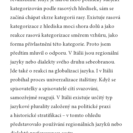
revanšismu. Když je národ nebo politický subjekt
kategorizován podle rasových hledisek, sám se
začíná chápat skrze kategorii rasy. Existuje rasová
kategorizace z hlediska moci shora dolů a jako
reakce rasová kategorizace směrem vzhůru, jako
forma přivlastnění této kategorie. Proto jsem
předtím mluvil o odporu. V Itálii jsou regionální
jazyky nebo dialekty svého druhu sebeobranou.
Jde také o reakci na globalizaci jazyka. I v Itálii
probíhal proces univerzalizace italštiny. Když se
spisovatelky a spisovatelé cítí svazováni,
samozřejmě reagují. V Itálii existuje určitý typ
jazykové plurality založený na politické praxi
a historické stratifikaci – v tomto ohledu
představovalo používání regio­nálních jazyků nebo