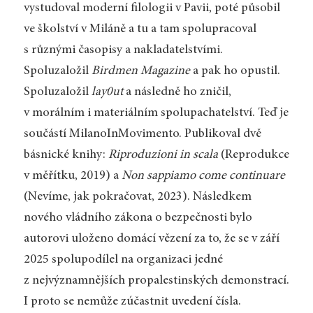
vystudoval moderní filologii v Pavii, poté působil
ve školství v Miláně a tu a tam spolupracoval
s různými časopisy a nakladatelstvími.
Spoluzaložil
Birdmen Magazine
a pak ho opustil.
Spoluzaložil
lay0ut
a následně ho zničil,
v morálním i materiálním spolupachatelství. Teď je
součástí MilanoInMovimento. Publikoval dvě
básnické knihy:
Riproduzioni in scala
(Reprodukce
v měřítku, 2019) a
Non sappiamo come continuare
(Nevíme, jak pokračovat, 2023). Následkem
nového vládního zákona o bezpečnosti bylo
autorovi uloženo domácí vězení za to, že se v září
2025 spolupodílel na organizaci jedné
z nejvýznamnějších propalestinských demonstrací.
I proto se nemůže zúčastnit uvedení čísla.