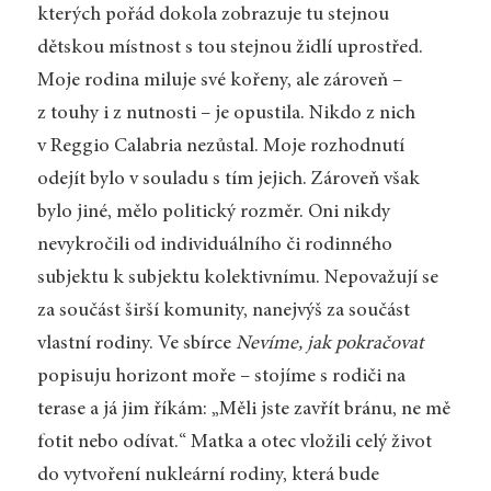
kterých pořád dokola zobrazuje tu stejnou
dětskou místnost s tou stejnou židlí uprostřed.
Moje rodina miluje své kořeny, ale zároveň –
z touhy i z nutnosti – je opustila. Nikdo z nich
v Reggio Calabria nezůstal. Moje rozhodnutí
odejít bylo v souladu s tím jejich. Zároveň však
bylo jiné, mělo politický rozměr. Oni nikdy
nevykročili od individuálního či rodinného
subjektu k subjektu kolektivnímu. Nepovažují se
za součást širší komunity, nanejvýš za součást
vlastní rodiny. Ve sbírce
Nevíme, jak pokračovat
popisuju horizont moře – stojíme s rodiči na
terase a já jim říkám: „Měli jste zavřít bránu, ne mě
fotit nebo odívat.“ Matka a otec vložili celý život
do vytvoření nukleární rodiny, která bude