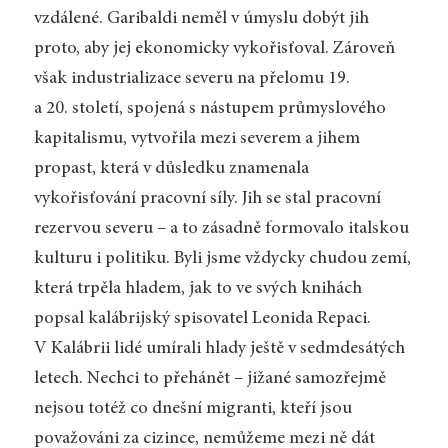
vzdálené. Garibaldi neměl v úmyslu dobýt jih
proto, aby jej ekonomicky vykořisťoval. Zároveň
však industrializace severu na přelomu 19.
a 20. století, spojená s nástupem průmyslového
kapitalismu, vytvořila mezi severem a jihem
propast, která v důsledku znamenala
vykořisťování pracovní síly. Jih se stal pracovní
rezervou severu – a to zásadně formovalo italskou
kulturu i politiku. Byli jsme vždycky chudou zemí,
která trpěla hladem, jak to ve svých knihách
popsal kalábrijský spisovatel Leonida Repaci.
V Kalábrii lidé umírali hlady ještě v sedmdesátých
letech. Nechci to přehánět – jižané samozřejmě
nejsou totéž co dnešní migranti, kteří jsou
považováni za cizince, nemůžeme mezi ně dát