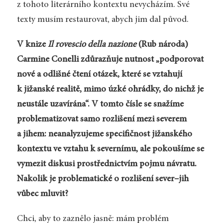
z tohoto literárního kontextu nevycházím. Své
texty musím restaurovat, abych jim dal původ.
V knize
Il rovescio della nazione
(Rub národa)
Carmine Conelli zdůrazňuje nutnost „podporovat
nové a odlišné čtení otázek, které se vztahují
k jižanské realitě, mimo úzké ohrádky, do nichž je
neustále uzavírána“. V tomto čísle se snažíme
problematizovat samo rozlišení mezi severem
a jihem: neanalyzujeme specifičnost jižanského
kontextu ve vztahu k severnímu, ale pokoušíme se
vymezit diskusi prostřednictvím pojmu návratu.
Nakolik je problematické o rozlišení sever–jih
vůbec mluvit?
Chci, aby to zaznělo jasně: mám problém