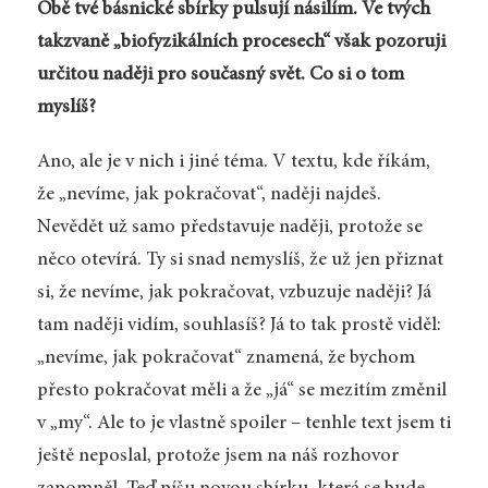
Obě tvé básnické sbírky pulsují násilím. Ve tvých
takzvaně „biofyzikálních procesech“ však pozoruji
určitou naději pro současný svět. Co si o tom
myslíš?
Ano, ale je v nich i jiné téma. V textu, kde říkám,
že „nevíme, jak pokračovat“, naději najdeš.
Nevědět už samo představuje naději, protože se
něco otevírá. Ty si snad nemyslíš, že už jen přiznat
si, že nevíme, jak pokračovat, vzbuzuje naději? Já
tam naději vidím, souhlasíš? Já to tak prostě viděl:
„nevíme, jak pokračovat“ znamená, že bychom
přesto pokračovat měli a že „já“ se mezitím změnil
v „my“. Ale to je vlastně spoiler – tenhle text jsem ti
ještě neposlal, protože jsem na náš rozhovor