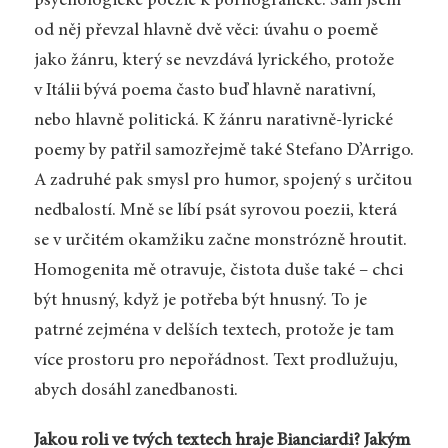
psychologické poezie k pornografické. Sám jsem
od něj převzal hlavně dvě věci: úvahu o poemě
jako žánru, který se nevzdává lyrického, protože
v Itálii bývá poema často buď hlavně narativní,
nebo hlavně politická. K žánru narativně-lyrické
poemy by patřil samozřejmě také Stefano D’Arrigo.
A zadruhé pak smysl pro humor, spojený s určitou
nedbalostí. Mně se líbí psát syrovou poezii, která
se v určitém okamžiku začne monstrózně hroutit.
Homogenita mě otravuje, čistota duše také – chci
být hnusný, když je potřeba být hnusný. To je
patrné zejména v delších textech, protože je tam
více prostoru pro nepořádnost. Text prodlužuju,
abych dosáhl zanedbanosti.
Jakou roli ve tvých textech hraje Bianciardi? Jakým