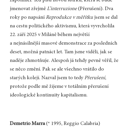
zapomněl. Teď píšu novou sbírku, která se bude
jmenovat zřejmě
L’interruzione
(Přerušení). Dva
roky po napsání
Reprodukce v měřítku
jsem se dal
na cestu politického aktivismu, která vyvrcholila
22. září 2025 v Miláně během největší
a nejnásilnější masové demonstrace za posledních
deset, možná patnáct let. Tam jsme viděli, jak se
naděje zhmotňuje. Alespoň já tehdy pevně věřil, že
se něco změní. Pak se ale všechno vrátilo do
starých kolejí. Nazval jsem to tedy
Přerušení
,
protože podle mě žijeme v totálním přerušení
ideologické kontinuity kapitalismu.
Demetrio Marra
(* 1995, Reggio Calabria)