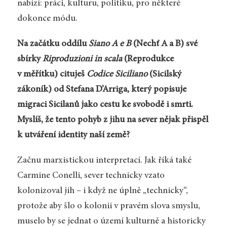
nabízí: práci, kulturu, politiku, pro některé
dokonce módu.
Na začátku oddílu
Siano A e B
(Nechť A a B) své
sbírky
Riproduzioni in scala
(Reprodukce
v měřítku) cituješ
Codice Siciliano
(Sicilský
zákoník) od Stefana D’Arriga, který popisuje
migraci Sicilanů jako cestu ke svobodě i smrti.
Myslíš, že tento pohyb z jihu na sever nějak přispěl
k utváření identity naší země?
Začnu marxistickou interpretací. Jak říká také
Carmine Conelli, sever technicky vzato
kolonizoval jih – i když ne úplně „technicky“,
protože aby šlo o kolonii v pravém slova smyslu,
muselo by se jednat o území kulturně a historicky