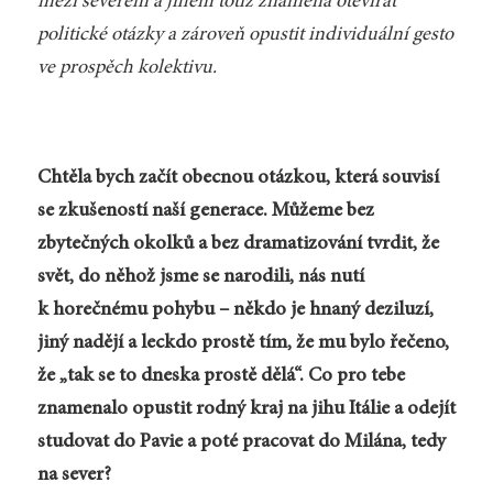
mezi severem a jihem totiž znamená otevírat
politické otázky a zároveň opustit individuální gesto
ve prospěch kolektivu.
Chtěla bych začít obecnou otázkou, která souvisí
se zkušeností naší generace. Můžeme bez
zbytečných okolků a bez dramatizování tvrdit, že
svět, do něhož jsme se narodili, nás nutí
k horečnému pohybu – někdo je hnaný deziluzí,
jiný nadějí a leckdo prostě tím, že mu bylo řečeno,
že „tak se to dneska prostě dělá“. Co pro tebe
znamenalo opustit rodný kraj na jihu Itálie a odejít
studovat do Pavie a poté pracovat do Milána, tedy
na sever?