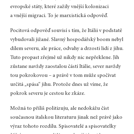
evropské státy, které zažily vnější kolonizaci
a vnější migraci. To je marxistická odpověď.
Pocitová odpověď souvisí s tím, že Itálii v podstatě
vybudovali jižané. Slavný hospodářský boom nebyl
dílem severu, ale práce, odvahy a drzosti lidí z jihu.
Tuto propast zřejmě už nikdy nic nepřeklene. Jih
zůstane navždy zaostalou částí Itálie, sever navždy
tou pokrokovou – a právě v tom může spočívat
určitá „spása“ jihu. Protože dnes už víme, že
pokrok severu je cestou ke zkáze.
Možná to příliš politizuju, ale nedokážu číst
současnou italskou literaturu jinak než právě jako
výraz tohoto rozdílu. Spisovatelé a spisovatelky