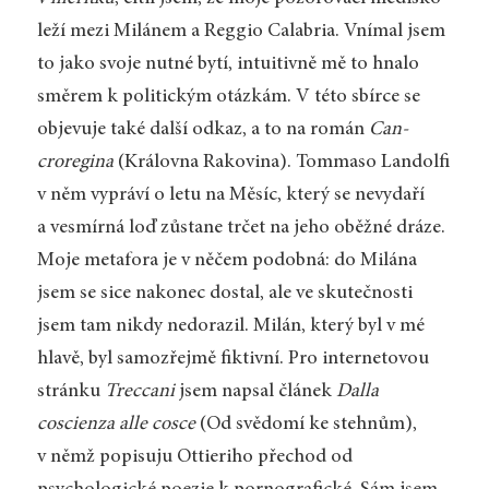
leží mezi Milánem a Reggio Calabria. Vnímal jsem
to jako svoje nutné bytí, intuitivně mě to hnalo
směrem k politickým otázkám. V této sbírce se
objevuje také další odkaz, a to na román
Can­
croregina
(Královna Rakovina). Tommaso Landolfi
v něm vypráví o letu na Měsíc, který se nevydaří
a vesmírná loď zůstane trčet na jeho oběžné dráze.
Moje metafora je v něčem podobná: do Milána
jsem se sice nakonec dostal, ale ve skutečnosti
jsem tam nikdy nedorazil. Milán, který byl v mé
hlavě, byl samozřejmě fiktivní. Pro internetovou
stránku
Treccani
jsem napsal článek
Dalla
coscienza alle cosce
(Od svědomí ke stehnům),
v němž popisuju Ottieriho přechod od