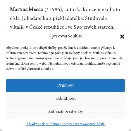
Martina Mecco
(* 1996), autorka koncepce tohoto
čísla, je badatelka a překladatelka. Studovala
v Itálii, v České republice i ve Spojených státech.
Pendluje mezi Prahou a Bruselem. Pracuje v centru
Spravovat Souhlas
Moder­nitas (MSH / ULB), kde zkoumá kulturní
Abychom poskytli co nejlepší služby, používáme k ukládání a/nebo přístupu k
transfer mezi českou, belgickou
informacím o zařízení, technologie jako jsou soubory cookies. Souhlas s těmito
technologiemi nám umožní zpracovávat údaje, jako je chování při procházení nebo
a německojazyčnou literaturou. Píše monografii
jedinečná ID na tomto webu. Nesouhlas nebo odvolání souhlasu může nepříznivě
ovlivnit určité vlastnosti a funkce.
o Romanu Jakobsonovi. Zajímá se o komparativní
studia, teorii literatury a současnou poezii.
Přijmout
Překládá z češtiny, slovenštiny a ruštiny do
italštiny.
Odmítnout
Zobrazit předvolby
Jan Musil
(* 1993, Praha), odpovědný redaktor
tohoto čísla, vystudoval bohemistiku, anglistiku
Zásady cookies
Informace o zpracování osobních údajů
a komparatistiku na Filozofické fakultě Univerzity