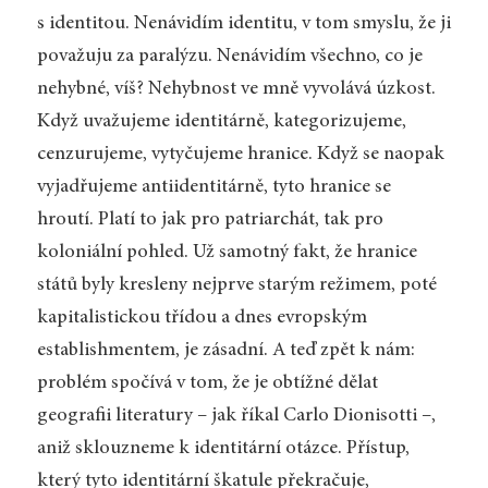
s identitou. Nenávidím identitu, v tom smyslu, že ji
považuju za paralýzu. Nenávidím všechno, co je
nehybné, víš? Nehybnost ve mně vyvolává úzkost.
Když uvažujeme identitárně, kategorizujeme,
cenzurujeme, vytyčujeme hranice. Když se naopak
vyjadřujeme antiidentitárně, tyto hranice se
hroutí. Platí to jak pro patriarchát, tak pro
koloniální pohled. Už samotný fakt, že hranice
států byly kresleny nejprve starým režimem, poté
kapitalistickou třídou a dnes evropským
establishmentem, je zásadní. A teď zpět k nám:
problém spočívá v tom, že je obtížné dělat
geografii literatury – jak říkal Carlo Dionisotti –,
aniž sklouzneme k identitární otázce. Přístup,
který tyto identitární škatule překračuje,