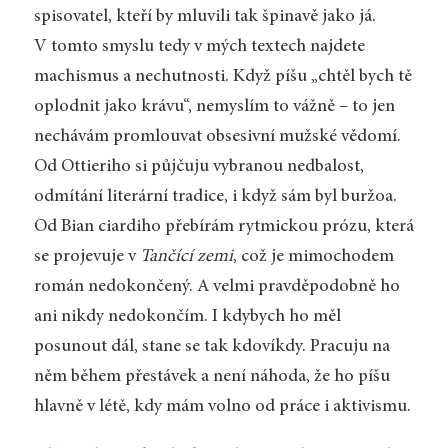
spisovatel, kteří by mluvili tak špinavě jako já.
V tomto smyslu tedy v mých textech najdete
machismus a nechutnosti. Když píšu „chtěl bych tě
oplodnit jako krávu“, nemyslím to vážně – to jen
nechávám promlouvat obsesivní mužské vědomí.
Od Ottieriho si půjčuju vybranou nedbalost,
odmítání literární tradice, i když sám byl buržoa.
Od Bian ciardiho přebírám rytmickou prózu, která
se projevuje v
Tančící zemi
, což je mimochodem
román nedokončený. A velmi pravděpodobně ho
ani nikdy nedokončím. I kdybych ho měl
posunout dál, stane se tak kdovíkdy. Pracuju na
něm během přestávek a není náhoda, že ho píšu
hlavně v létě, kdy mám volno od práce i aktivismu.