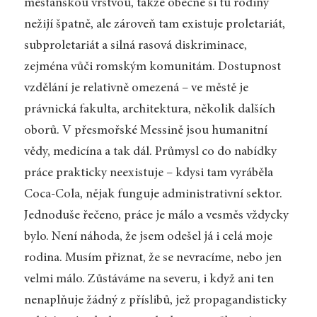
měšťanskou vrstvou, takže obecně si tu rodiny
nežijí špatně, ale zároveň tam existuje proletariát,
subproletariát a silná rasová diskriminace,
zejména vůči romským komunitám. Dostupnost
vzdělání je relativně omezená – ve městě je
právnická fakulta, architektura, několik dalších
oborů. V přesmořské Messině jsou humanitní
vědy, medicína a tak dál. Průmysl co do nabídky
práce prakticky ne­existuje – kdysi tam vyráběla
Coca-Cola, nějak funguje administrativní sektor.
Jednoduše řečeno, práce je málo a vesměs vždycky
bylo. Není náhoda, že jsem odešel já i celá moje
rodina. Musím přiznat, že se nevracíme, nebo jen
velmi málo. Zůstáváme na severu, i když ani ten
nenaplňuje žádný z příslibů, jež propagandisticky