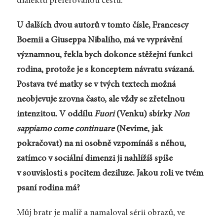
dialektů preferovanou cestu.
U dalších dvou autorů v tomto čísle, Francescy
Boemii a Giuseppa Nibaliho, má ve vyprávění
významnou, řekla bych dokonce stěžejní funkci
rodina, protože je s konceptem návratu svázaná.
Postava tvé matky se v tvých textech možná
neobjevuje zrovna často, ale vždy se zřetelnou
intenzitou. V oddílu
Fuori
(Venku) sbírky
Non
sappiamo come continuare
(Nevíme, jak
pokračovat) na ni osobně vzpomínáš s něhou,
zatímco v sociální dimenzi ji nahlížíš spíše
v souvislosti s pocitem deziluze. Jakou roli ve tvém
psaní rodina má?
Můj bratr je malíř a namaloval sérii obrazů, ve