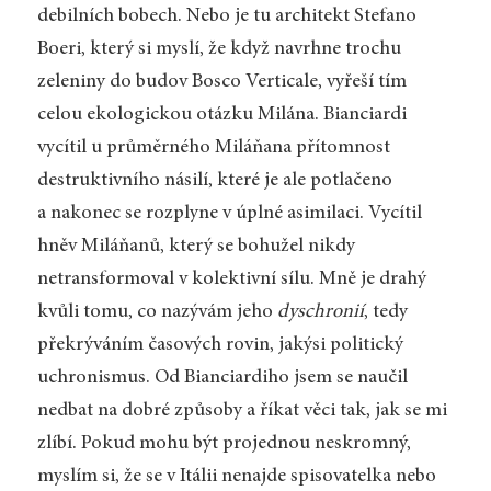
debilních bobech. Nebo je tu architekt Stefano
Boeri, který si myslí, že když navrhne trochu
zeleniny do budov Bosco Verticale, vyřeší tím
celou ekologickou otázku Milána. Bianciardi
vycítil u průměrného Miláňana přítomnost
destruktivního násilí, které je ale potlačeno
a nakonec se rozplyne v úplné asimilaci. Vycítil
hněv Miláňanů, který se bohužel nikdy
netransformoval v kolektivní sílu. Mně je drahý
kvůli tomu, co nazývám jeho
dyschronií
, tedy
překrýváním časových rovin, jakýsi politický
uchronismus. Od Bianciardiho jsem se naučil
nedbat na dobré způsoby a říkat věci tak, jak se mi
zlíbí. Pokud mohu být projednou neskromný,
myslím si, že se v Itálii nenajde spisovatelka nebo