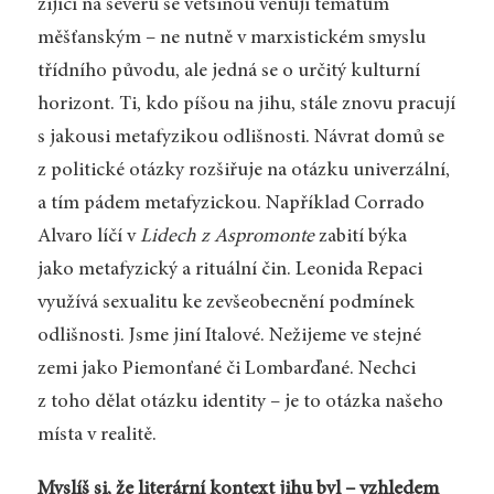
žijící na severu se většinou věnují tématům
měšťanským – ne nutně v marxistickém smyslu
třídního původu, ale jedná se o určitý kulturní
horizont. Ti, kdo píšou na jihu, stále znovu pracují
s jakousi metafyzikou odlišnosti. Návrat domů se
z politické otázky rozšiřuje na otázku univerzální,
a tím pádem metafyzickou. Například Corrado
Alvaro líčí v
Lidech z Aspromonte
zabití býka
jako metafyzický a rituální čin. Leonida Repaci
využívá sexualitu ke zevšeobecnění podmínek
odlišnosti. Jsme jiní Italové. Nežijeme ve stejné
zemi jako Piemonťané či Lombarďané. Nechci
z toho dělat otázku identity – je to otázka našeho
místa v realitě.
Myslíš si, že literární kontext jihu byl – vzhledem