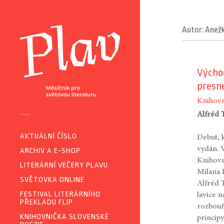
Autor: Anež
Východ
presne
Knihovn
Alfréd 
AKTUÁLNÍ ČÍSLO
Debut, 
vydán. 
ARCHIV A E-SHOP
Knihovn
LITERÁRNÍ VEČERY PLAVU
Milana 
SVĚTOVKA ONLINE
Alfréd 
FESTIVAL LITERÁRNÍHO
lavice 
PŘEKLADU FLIP
rozbouř
KNIHOVNIČKA SLOVENSKÉ
principy