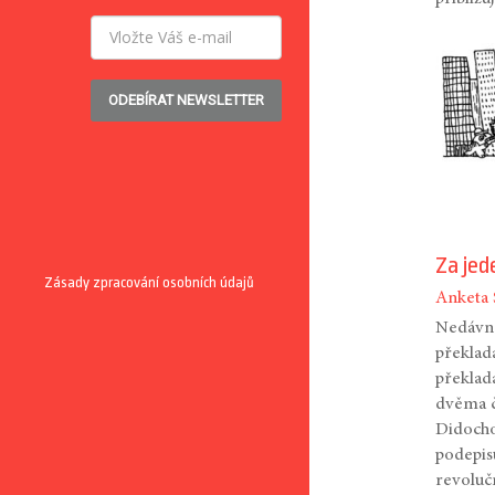
ODEBÍRAT NEWSLETTER
Za jed
Zásady zpracování osobních údajů
Anketa
Nedávno
překlad
překlad
dvěma č
Didocho
podepis
revoluč