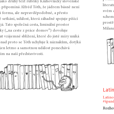
 jako druhý text rubriky Knihovničky slovenské
litera
– připomíná Alfréd Tóth, že jádrem básně není
svém a
i forma, ale nepravděpodobné, a přesto
schema
 setkání, událost, která záhadně spojuje píšící
prostř
 já. Tato společná cesta, liminální prostor
Milana
ky („na ceste z práce domov“) dovoluje
ut vzájemné sblížení, které do jisté míry uniká
 Snad proto se Tóth uchyluje k náznakům, dotýká
 jen letmo a samotnou událost ponechává
ím na naší představivosti.
Lati
Latino
#španě
Rozho