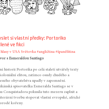
let si vlastní předky: Portoriko
lené ve fikci
 hlasy v USA
Světovka
#angličtina
#španělština
vor s Esmeraldou Santiago
ní historii Portorika po celá staletí utvářely texty
koloniální elitou, zatímco osudy chudého a
eného obyvatelstva upadly v zapomnění.
ikánská spisovatelka Esmeralda Santiago se v
 Conquistadora pokusila tuto mezeru zaplnit a
literární tvorbu stopovat vlastní evropské, africké
orodé kořeny.