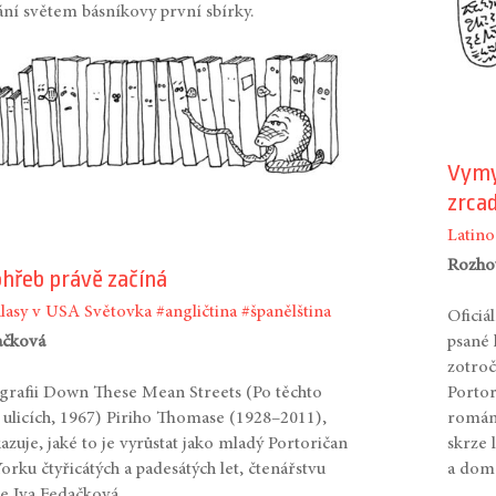
ání světem básníkovy první sbírky.
Vymys
zrcad
Latino
Rozho
hřeb právě začíná
hlasy v USA
Světovka
#angličtina
#španělština
Oficiál
ačková
psané 
zotroč
grafii Down These Mean Streets (Po těchto
Portor
 ulicích, 1967) Piriho Thomase (1928–2011),
románu
azuje, jaké to je vyrůstat jako mladý Portoričan
skrze 
orku čtyřicátých a padesátých let, čtenářstvu
a dom
je Iva Fedačková.