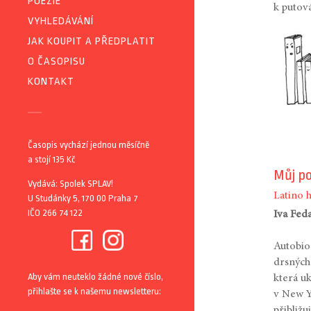
POEZIE
k putov
VYHLEDÁVÁNÍ
JAK KOUPIT A PŘEDPLATIT
O ČASOPISU
KONTAKT
Časopis vychází jednou měsíčně
a stojí 135 Kč
Můj po
Vydává: Spolek SPLAV!
Latino 
U Studánky 5, 170 00 Praha 7
IČO 266 74 122
Iva Fed
Autobio
drsných
Aby vám neuteklo žádné nové číslo,
která uk
přihlašte se k našemu newsletteru:
v New Y
přibližu