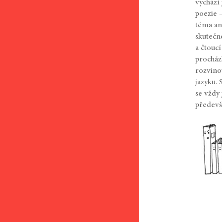
vychází
poezie 
téma an
skutečné
a čtoucí
procház
rozvino
jazyku.
se vždy
předevš