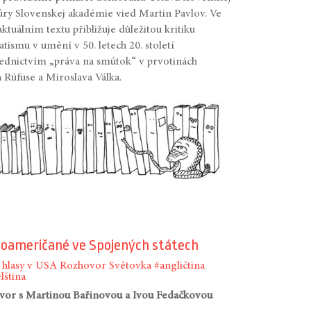
túry Slovenskej akadémie vied Martin Pavlov. Ve
ktuálním textu přibližuje důležitou kritiku
tismu v umění v 50. letech 20. století
ednictvím „práva na smútok“ v prvotinách
 Rúfuse a Miroslava Válka.
noameričané ve Spojených státech
 hlasy v USA
Rozhovor
Světovka
#angličtina
lština
vor s Martinou Bařinovou a Ivou Fedačkovou