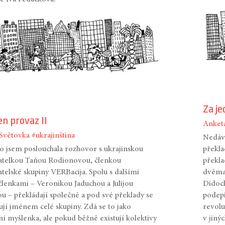
Za je
en provaz II
Anket
Světovka
#ukrajinština
Nedávn
 jsem poslouchala rozhovor s ukrajinskou
překl
atelkou Taňou Rodionovou, členkou
překla
atelské skupiny VERBacija. Spolu s dalšími
dvěma 
lenkami – Veronikou Jaduchou a Julijou
Didoch
u – překládají společně a pod své překlady se
podepi
ují jménem celé skupiny. Zdá se to jako
revolu
ní myšlenka, ale pokud běžně existují kolektivy
v jiný