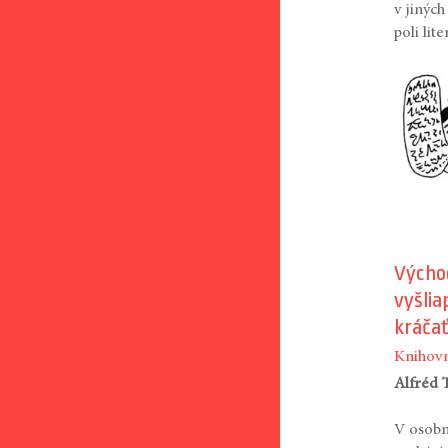
v jinýc
poli lit
Výcho
vyšli
kráčať
Knihovn
Alfréd 
V osobn