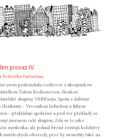
den provaz IV
a
Světovka
#němčina
o jsem poslouchala rozhovor s ukrajinskou
adatelkou Taňou Rodionovou, členkou
datelské skupiny VERBacija. Spolu s dalšími
členkami – Veronikou Jaduchou a Julijou
ou – překládají společně a pod své překlady se
sují jménem celé skupiny. Zdá se to jako
ční myšlenka, ale pokud běžně existují kolektivy
ch uměleckých oborech, proč by nemohly také na