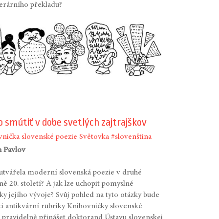
iterárního překladu?
 smútiť v dobe svetlých zajtrajškov
nička slovenské poezie
Světovka
#slovenština
n Pavlov
 utvářela moderní slovenská poezie v druhé
ně 20. století? A jak lze uchopit pomyslné
y jejího vývoje? Svůj pohled na tyto otázky bude
i antikvární rubriky Knihovničky slovenské
 pravidelně přinášet doktorand Ústavu slovenskej