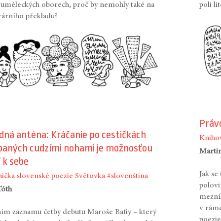
h uměleckých oborech, proč by nemohly také na
poli l
erárního překladu?
Právo
dná anténa: Kráčanie po cestičkách
Knihov
apaných cudzími nohami je možnosťou
Marti
 k sebe
Jak se
ička slovenské poezie
Světovka
#slovenština
polovi
Tóth
mezník
v rámc
ím záznamu četby debutu Maroše Bafiy – který
poezie