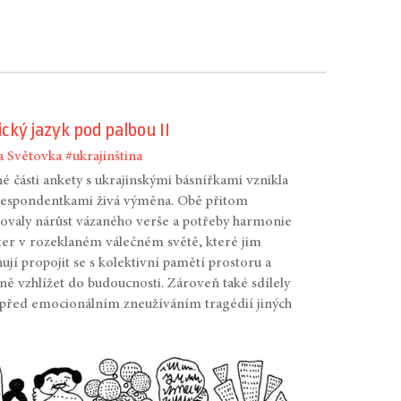
cký jazyk pod palbou II
a
Světovka
#ukrajinština
é části ankety s ukrajinskými básnířkami vznikla
respondentkami živá výměna. Obě přitom
ovaly nárůst vázaného verše a potřeby harmonie
er v rozeklaném válečném světě, které jim
jí propojit se s kolektivní pamětí prostoru a
ně vzhlížet do budoucnosti. Zároveň také sdílely
před emocionálním zneužíváním tragédií jiných