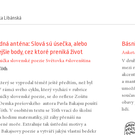
ka Libánská
ná anténa: Slová sú úsečka, alebo
Básni
jšie body, cez ktoré preniká život
Anket
ička slovenské poezie
Světovka
#slovenština
V druh
mezi 
Tóth
akcent
a mant
který se vyprodal téměř ještě předtím, než byl
umožňu
V rámci svého cyklu, který vychází v rubrice
součas
ičky slovenské poezie, se do reflexe Zošitu
obavy 
Demka prešovského autora Pavla Bakajsu pouští
lidí.
Tóth. V osobitém textu se Tóth vrací do školní
na hodinu matematiky, jíž záhy přenáší na
ené moře. Extrahuje tak ústřední motivy a
 Bakajsovy poezie a vytváří jakýsi vlastní bedekr