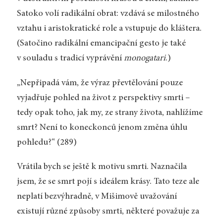
Satoko volí radikální obrat: vzdává se milostného
vztahu i aristokratické role a vstupuje do kláštera.
(Satočino radikální emancipační gesto je také
v souladu s tradicí vyprávění
monogatari
.)
„Nepřipadá vám, že výraz převtělování pouze
vyjadřuje pohled na život z perspektivy smrti –
tedy opak toho, jak my, ze strany života, nahlížíme
smrt? Není to koneckonců jenom změna úhlu
pohledu?“ (289)
Vrátila bych se ještě k motivu smrti. Naznačila
jsem, že se smrt pojí s ideálem krásy. Tato teze ale
neplatí bezvýhradně, v Mišimově uvažování
existují různé způsoby smrti, některé považuje za