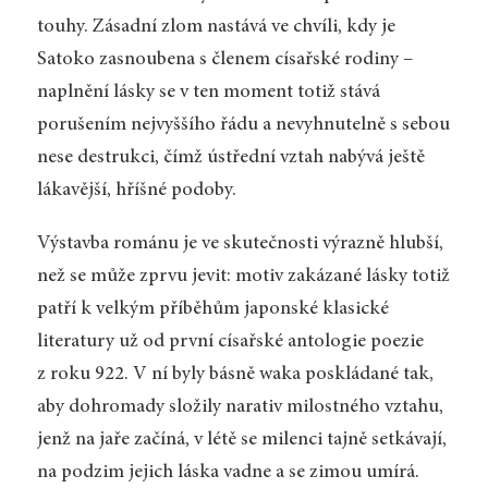
touhy. Zásadní zlom nastává ve chvíli, kdy je
Satoko zasnoubena s členem císařské rodiny –
naplnění lásky se v ten moment totiž stává
porušením nejvyššího řádu a nevyhnutelně s sebou
nese destrukci, čímž ústřední vztah nabývá ještě
lákavější, hříšné podoby.
Výstavba románu je ve skutečnosti výrazně hlubší,
než se může zprvu jevit: motiv zakázané lásky totiž
patří k velkým příběhům japonské klasické
literatury už od první císařské antologie poezie
z roku 922. V ní byly básně waka poskládané tak,
aby dohromady složily narativ milostného vztahu,
jenž na jaře začíná, v létě se milenci tajně setkávají,
na podzim jejich láska vadne a se zimou umírá.