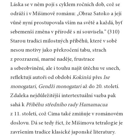
Láska se v něm pojí s cyklem ročních dob, což se
odráží i v Mišimově románu: „Obraz Satoko a její
vůně nyní prostupovala vším na světě a každá, byť
sebemenší změna v přírodě s ní souvisela.“ (310)
Starou tradici milostných příběhů, které v sobě
nesou motivy jako překročení tabu, strach
z prozrazení, marné naděje, frustrace
a sebeobvinění, ale i touhu najít útěchu ve snech,
reflektují autoři od období
Kokinšú
přes
Ise
monogatari
,
Gendži monogatari
až do 20. století.
Zdaleka nejdůležitější intertextuální vazba pak
sahá k
Příběhu středního rady Hamamacua
z 11. století, což Cima také zmiňuje v románovém
doslovu. Dá se tedy říct, že Mišimova tetralogie je
završením tradice klasické japonské literatury.