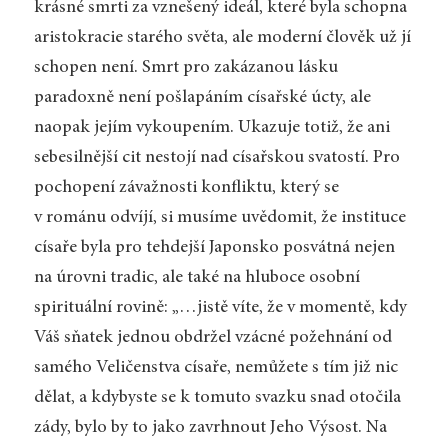
krásné smrti za vznešený ideál, které byla schopna
aristokracie starého světa, ale moderní člověk už jí
schopen není. Smrt pro zakázanou lásku
paradoxně není pošlapáním císařské úcty, ale
naopak jejím vykoupením. Ukazuje totiž, že ani
sebesilnější cit nestojí nad císařskou svatostí. Pro
pochopení závažnosti konfliktu, který se
v románu odvíjí, si musíme uvědomit, že instituce
císaře byla pro tehdejší Japonsko posvátná nejen
na úrovni tradic, ale také na hluboce osobní
spirituální rovině: „…jistě víte, že v momentě, kdy
Váš sňatek jednou obdržel vzácné požehnání od
samého Veličenstva císaře, nemůžete s tím již nic
dělat, a kdybyste se k tomuto svazku snad otočila
zády, bylo by to jako zavrhnout Jeho Výsost. Na