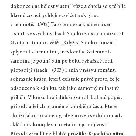
dokonce i na bělost vlastní kůže a chtěla se z té bílé
hlavně co nejrychleji vysvléct a skrýt se
v temnotě.“ (302) Tato temnota znamená sen
a smrt: ve svých úvahách Satoko zápasí o možnost
života na tomto světě. „Když si Satoko, toužící
splynout s temnotou, uvědomila, že temnota
samotná je pouhý stín po boku rybářské lodi,
přepadl ji strach.“ (303) I sníh v názvu románu
zobrazuje krásu, která existuje právě proto, že je
odsouzena k zániku, tak jako samotný milostný
příběh. V knize hrají důležitou roli bohaté popisy
přírody a jejích proměn v koloběhu času, které
slouží jako ornamenty, ale zároveň se dohromady
skládají v komplexní metaforu pomíjivosti.
Příroda zrcadlí nejhlubší prožitky Kijoaki­ho nitra,