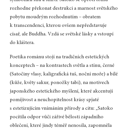
symboliku snů a smrti. Satoko se oproti tomu
rozhodne překonat destrukci a marnost světského
pobytu moudrým rozhodnutím – obratem
k transcendenci, kterou ovšem nepředstavuje
císař, ale Buddha. Vzdá se světské lásky a vstoupí
do kláštera.
Poetika románu stojí na tradičních estetických
konceptech – na kontrastech světla a stínu, černé
(Satočiny vlasy, kaligrafická tuš, noční moře) a bílé
(kůže, květy sakur, ponožky tabi), na motivech
japonského estetického myšlení, které akcentují
pomíjivost a neuchopitelnost krásy spjaté
s estetizujícím vnímáním přírody a citu: „Satoko
pocítila odpor vůči zářivé bělosti západního
oblečení, které jindy téměř nenosila, zapomněla