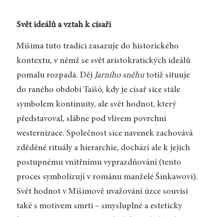
Svět ideálů a vztah k císaři
Mišima tuto tradici zasazuje do historického
kontextu, v němž se svět aristokratických ideálů
pomalu rozpadá. Děj
Jarního sněhu
totiž situuje
do raného období Taišó, kdy je císař sice stále
symbolem kontinuity, ale svět hodnot, který
představoval, slábne pod vlivem povrchní
westernizace. Společnost sice navenek zachovává
zděděné rituály a hierarchie, dochází ale k jejich
postupnému vnitřnímu vyprazdňování (tento
proces symbolizují v románu manželé Šinkawovi).
Svět hodnot v Mišimově uvažování úzce souvisí
také s motivem smrti – smysluplné a esteticky