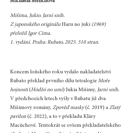
Michaela Melichová
Mišima, Jukio. Jarní sníh.
Z japonského originálu
Haru no juki
(1969)
přeložil Igor Cima.
1. vydání. Praha: Rubato, 2025. 510 stran.
Koncem loňského roku vydalo nakladatelství
Rubato překlad prvního dílu tetralogie
Moře
hojnosti
(
Hódžó no umi
) Jukia Mišimy,
Jarní sníh.
V předchozích letech vyšly v Rubatu již dva
Mišimovy romány,
Zpověď masky
(č. 2019) a
Zlatý
pavilon
(č. 2022), a to v překladu Kláry
Macúchové. Tentokrát se ovšem překladatelského