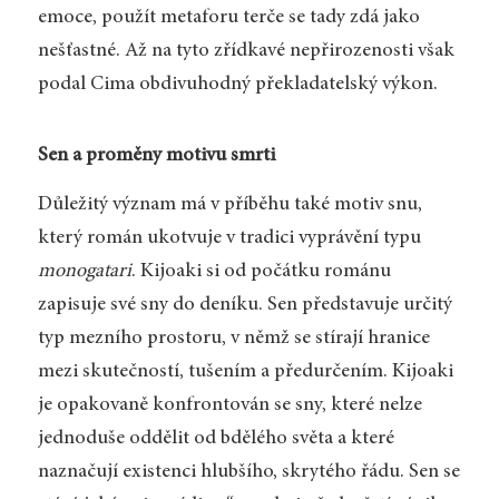
emoce, použít metaforu terče se tady zdá jako
nešťastné. Až na tyto zřídkavé nepřirozenosti však
podal Cima obdivuhodný překladatelský výkon.
Sen a proměny motivu smrti
Důležitý význam má v příběhu také motiv snu,
který román ukotvuje v tradici vyprávění typu
monogatari
. Kijoaki si od počátku románu
zapisuje své sny do deníku. Sen představuje určitý
typ mezního prostoru, v němž se stírají hranice
mezi skutečností, tušením a předurčením. Kijoaki
je opakovaně konfrontován se sny, které nelze
jednoduše oddělit od bdělého světa a které
naznačují existenci hlubšího, skrytého řádu. Sen se