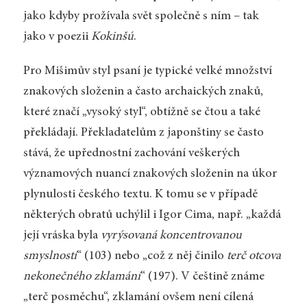
jako kdyby prožívala svět společně s ním – tak
jako v poezii
Kokinšú
.
Pro Mišimův styl psaní je typické velké množství
znakových složenin a často archaických znaků,
které značí „vysoký styl“, obtížně se čtou a také
překládají. Překladatelům z japonštiny se často
stává, že upřednostní zachování veškerých
významových nuancí znakových složenin na úkor
plynulosti českého textu. K tomu se v případě
některých obratů uchýlil i Igor Cima, např. „každá
její vráska byla
vyrýsovaná koncentrovanou
smyslností
“ (103) nebo „což z něj činilo
terč otcova
nekonečného zklamání
“ (197). V češtině známe
„terč posměchu“, zklamání ovšem není cílená