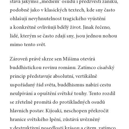
stává jakýmsi „médiem“ osudu i předzvěstí zániku,
podobně jako v klasických textech, kde sny často
ohlašují nevyhnutelnost tragického vyústění
a konkrétně ovlivňují bdělý život. Jinak řečeno,
lidé, kterým se často zdají sny, jsou jednou nohou
mimo tento svět.
Zároveň právě skrze sen Mišima otevírá
buddhistickou rovinu románu. Zatímco císařský
princip představuje absolutní, vertikálně
uspořádaný řád světa, buddhismus nabízí cestu
neulpívání a opuštění světské touhy. Tento rozdíl
se zřetelně promítá do protikladných osudů
hlavních postav. Kijoaki, neschopen překročit
hranice světského lpění, zůstává uvězněný
v destruktivní posedlosti krásou a citem, zatímco