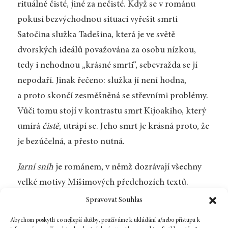
rituálně čisté, jiné za nečisté. Když se v románu
pokusí bezvýchodnou situaci vyřešit smrtí
Satočina služka Tadešina, která je ve světě
dvorských ideálů považována za osobu nízkou,
tedy i nehodnou „krásné smrti“, sebevražda se jí
nepodaří. Jinak řečeno: služka jí není hodna,
a proto skončí zesměšněná se střevními problémy.
Vůči tomu stojí v kontrastu smrt Kijoakiho, který
umírá
čistě
, utrápí se. Jeho smrt je krásná proto, že
je bezúčelná, a přesto nutná.
Jarní sníh
je románem, v němž dozrávají všechny
velké motivy Mišimových předchozích textů.
Autorova posedlost sebou samým v něm ale, na
Spravovat Souhlas
rozdíl od
Zpovědi masky
nebo
Zlatého pavilonu
,
Abychom poskytli co nejlepší služby, používáme k ukládání a/nebo přístupu k