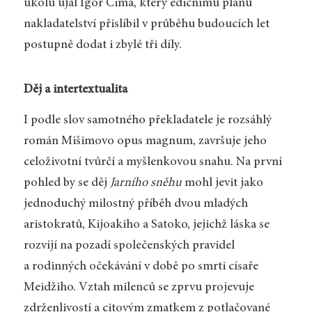
úkolu ujal Igor Cima, který edičnímu plánu
nakladatelství přislíbil v průběhu budoucích let
postupně dodat i zbylé tři díly.
Děj a intertextualita
I podle slov samotného překladatele je rozsáhlý
román Mišimovo opus magnum, završuje jeho
celoživotní tvůrčí a myšlenkovou snahu. Na první
pohled by se děj
Jarního sněhu
mohl jevit jako
jednoduchý milostný příběh dvou mladých
aristokratů, Kijoakiho a Satoko, jejichž láska se
rozvíjí na pozadí společenských pravidel
a rodinných očekávání v době po smrti císaře
Meidžiho. Vztah milenců se zprvu projevuje
zdrženlivostí a citovým zmatkem z potlačované