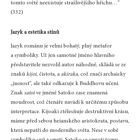
tomto světě neexistuje strašlivějšího hříchu…“
(332)
Jazyk a estetika stínů
Jazyk románu je velmi bohatý, plný metafor
a symboliky. Už jen samotné jméno hlavního
představitele nezvolil autor náhodně, skládá se ze
znaků
kijoi
, čistota, a
akiraka
, což značí archaicky
„jasnost“, ale také odkazuje k Buddhovu učení.
Znak
satoi
ve jméně Satoko zase znamená
moudrost, což čtenáře navádí k určitému způsobu
interpretace. Kijoaki ztělesňuje destruktivní krásu,
máme před sebou heianského aristokrata, postavu,
která nepatří do moderního světa. Nese v sobě